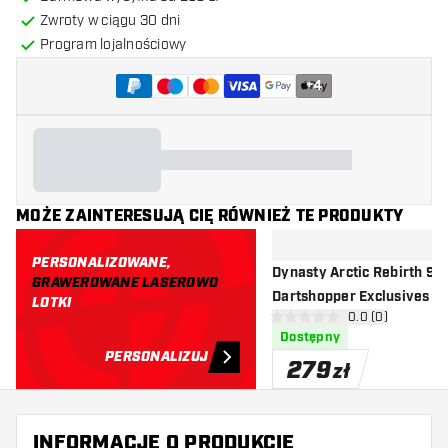
Zwroty w ciągu 30 dni
Program lojalnościowy
+
4
MOŻE ZAINTERESUJĄ CIĘ RÓWNIEŻ TE PRODUKTY
PERSONALIZOWANE,
Dynasty Arctic Rebirth 95
GRAWEROWANE LASEROWO
Dartshopper Exclusives - 
LOTKI
otwórz panel rec
0.0 (0)
Darta
0 gwiazdki oceny
Dostępny
PERSONALIZUJ
279
zł
INFORMACJE O PRODUKCIE