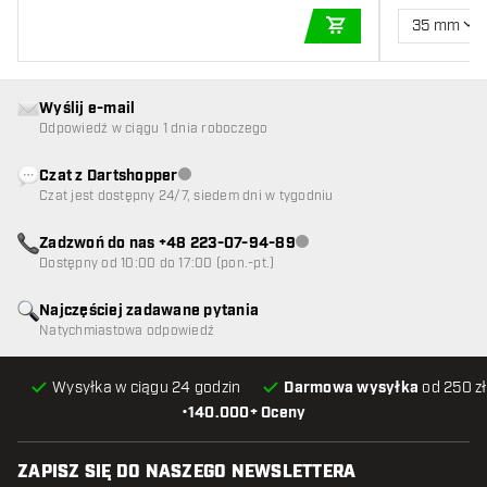
35 mm
DODAJ DO KOSZYK
Wyślij e-mail
Odpowiedź w ciągu 1 dnia roboczego
Czat z Dartshopper
Obsługa klienta niedostępna
Czat jest dostępny 24/7, siedem dni w tygodniu
Zadzwoń do nas +48 223-07-94-89
Obsługa klienta niedostępna
Dostępny od 10:00 do 17:00 (pon.-pt.)
Najczęściej zadawane pytania
Natychmiastowa odpowiedź
Wysyłka w ciągu 24 godzin
Darmowa wysyłka
od 250 zł
•
140.000+ Oceny
ZAPISZ SIĘ DO NASZEGO NEWSLETTERA