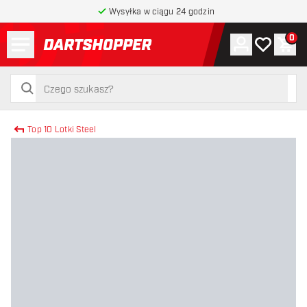
Wysyłka w ciągu 24 godzin
Menu
0
Konto
Moja lista 
Kos
powrót do strony głównej
szukaj
szukaj
Top 10 Lotki Steel