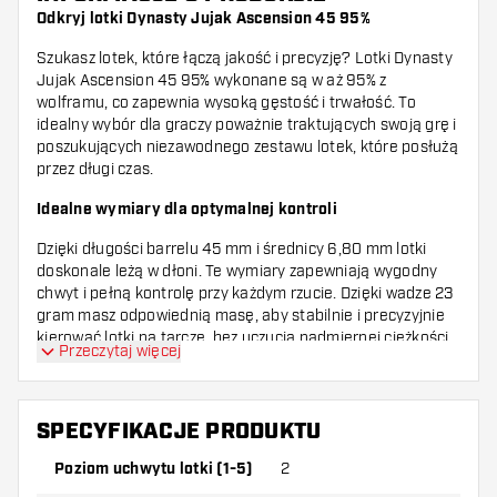
Odkryj lotki Dynasty Jujak Ascension 45 95%
Szukasz lotek, które łączą jakość i precyzję? Lotki Dynasty
Jujak Ascension 45 95% wykonane są w aż 95% z
wolframu, co zapewnia wysoką gęstość i trwałość. To
idealny wybór dla graczy poważnie traktujących swoją grę i
poszukujących niezawodnego zestawu lotek, które posłużą
przez długi czas.
Idealne wymiary dla optymalnej kontroli
Dzięki długości barrelu 45 mm i średnicy 6,80 mm lotki
doskonale leżą w dłoni. Te wymiary zapewniają wygodny
chwyt i pełną kontrolę przy każdym rzucie. Dzięki wadze 23
gram masz odpowiednią masę, aby stabilnie i precyzyjnie
kierować lotki na tarczę, bez uczucia nadmiernej ciężkości.
Przeczytaj więcej
Stylowy design i profesjonalny wygląd
Lotki Dynasty Jujak Ascension 45 95% wyróżniają się też
SPECYFIKACJE PRODUKTU
nowoczesnym i eleganckim designem. Połączenie srebra z
czerwonymi akcentami nadaje im profesjonalny i sportowy
Poziom uchwytu lotki (1-5)
2
charakter. Niezależnie od tego, czy grasz w przytulnym