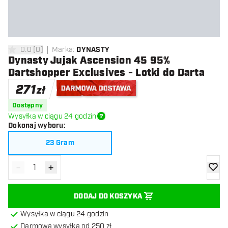
0.0
[
0
]
Marka
:
DYNASTY
0 gwiazdki oceny
Dynasty Jujak Ascension 45 95%
Dartshopper Exclusives - Lotki do Darta
271
zł
Darmowa dostawa
Dostępny
Wysyłka w ciągu 24 godzin
Dokonaj wyboru
:
23 Gram
-
+
Zmniejsz ilość
Zwiększ ilość
dodaj 
DODAJ DO KOSZYKA
Wysyłka w ciągu 24 godzin
Darmowa wysyłka od 250 zł