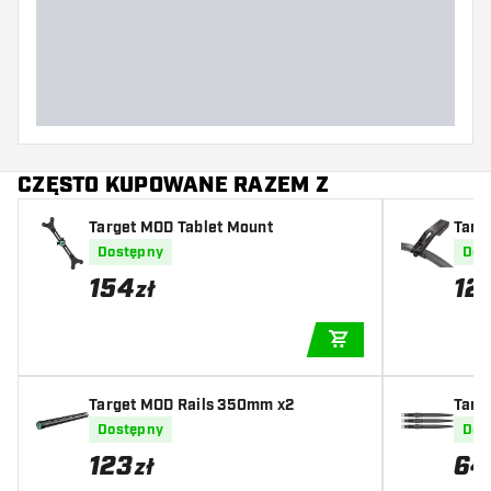
Szerokość lotki (MM)
Długość lotki (MM)
CZĘSTO KUPOWANE RAZEM Z
Target MOD Tablet Mount
Targ
Dostępny
Dos
154
12
zł
DODAJ DO KOSZYK
Target MOD Rails 350mm x2
Targ
Dostępny
Dos
123
64
zł