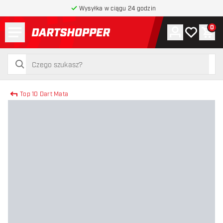
Wysyłka w ciągu 24 godzin
Menu
0
Konto
Moja lista 
Kos
powrót do strony głównej
szukaj
szukaj
Top 10 Dart Mata