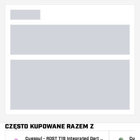
CZĘSTO KUPOWANE RAZEM Z
Cuesoul - ROST T19 Integrated Dart F
Cues