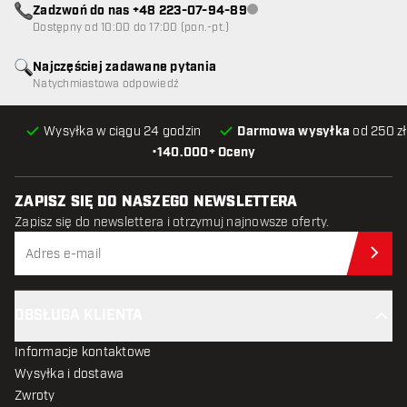
Zadzwoń do nas +48 223-07-94-89
Obsługa klienta niedostępna
Dostępny od 10:00 do 17:00 (pon.-pt.)
Najczęściej zadawane pytania
Natychmiastowa odpowiedź
Wysyłka w ciągu 24 godzin
Darmowa wysyłka
od 250 zł
•
140.000+ Oceny
ZAPISZ SIĘ DO NASZEGO NEWSLETTERA
Zapisz się do newslettera i otrzymuj najnowsze oferty.
Zap
OBSŁUGA KLIENTA
Informacje kontaktowe
Wysyłka i dostawa
Zwroty