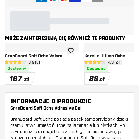
MOŻE ZAINTERESUJĄ CIĘ RÓWNIEŻ TE PRODUKTY
dodaj do listy życzeń
GranBoard Soft Oche Velcro
Karella Ultimo Oche
otwórz panel recenzji
3.9 (8)
otwórz panel rec
4.3 (24)
3.9 gwiazdki oceny
4.3 gwiazdki oceny
Dostępny
Dostępny
167
88
zł
zł
INFORMACJE O PRODUKCIE
GranBoard Soft Oche Adhesive Gel
GranBoard Soft Oche posiada pasek samoprzylepny, dzięki
czemu łatwo umieścić Oche na laminacie lub płytkach. Po
użyciu można usunąć Oche z podłogi, nie pozostawiając
żadnych pozostałości. Grandboard Soft Oche wykonany