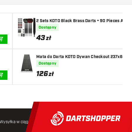
2 Sets KOTO Black Brass Darts + 90 Pieces Access
Dostępny
43
zł
DODAJ DO KOSZYKA
Mata do Darta KOTO Dywan Checkout 237x60cm
Dostępny
126
zł
DODAJ DO KOSZYKA
Wysyłka w ciągu 24 godzin
Darmowa wysyłka
od 250 złoty