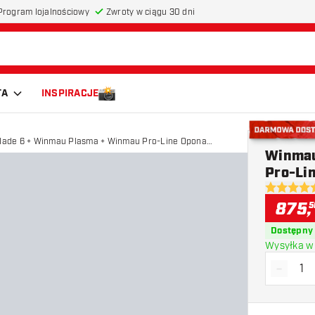
Program lojalnościowy
Zwroty w ciągu 30 dni
TA
INSPIRACJE
lade 6 + Winmau Plasma + Winmau Pro-Line Opona
Darmowa do
Winmau
 Bundle
Pro-Li
4.5 gwiazd
875
,
5
Dostępny
Wysyłka w 
-
Zmniejs