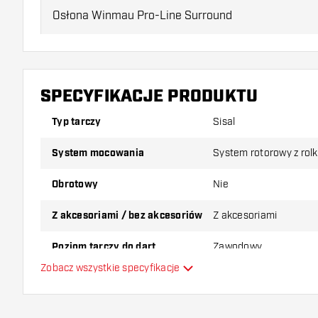
Osłona Winmau Pro-Line Surround
Oświetlenie tarczy Winmau Plasma
Tarcza do darta Winmau Blade 6
SPECYFIKACJE PRODUKTU
Tarcza Winmau Blade 6 to następca znanej tarczy Winmau 
Typ tarczy
Sisal
Blade 6 wykonana jest z wysokiej jakości afrykańskiego siza
spider. Przewody „Density-Control” zapewniają lepszą gęstość
lepiej utrzymują się w polach punktowych, takich jak podwójne
System mocowania
System rotorowy z rol
przekłada się na wyższe wyniki!
Obrotowy
Nie
Osłona Winmau Pro-Line Surround
Z akcesoriami / bez akcesoriów
Z akcesoriami
Osłona Winmau Pro-Line Surround Blade 6 chroni ściany za t
Twoich rzutków. Dopasowanie osłony Winmau Pro-Line Surro
standardowych wymiarów wszystkich tarcz Winmau – wystarcz
Poziom tarczy do dart
Zawodowy
Dzięki wysokiej gęstości materiału osłona ta jest wyjątkowo 
Zobacz wszystkie specyfikacje
Gracz w darta
Oświetlenie tarczy Winmau Plasma
Oferty pakietowe
Oświetlenie Winmau Plasma to system oświetlenia tarczy do