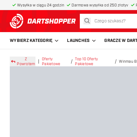
Wysyłka w ciągu 24 godzin
Darmowa wysyłka od 250 złotyv
szukaj
powrót do strony głównej
WYBIERZ KATEGORIĘ
LAUNCHES
GRACZE W DAR
Z
Oferty
Top 10 Oferty
Winmau B
Powrotem
Pakietowe
Pakietowe
Ochronna