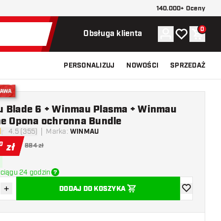
140.000+ Oceny
0
Konto
Moja lista ży
Koszy
Obsługa klienta
PERSONALIZUJ
NOWOŚCI
SPRZEDAŻ
stawa
 Blade 6 + Winmau Plasma + Winmau
ne Opona ochronna Bundle
4.5 (355)
Marka
:
WINMAU
ki oceny
0
zł
884 zł
ciągu 24 godzin
+
DODAJ DO KOSZYKA
z ilość
Zwiększ ilość
dodaj do list