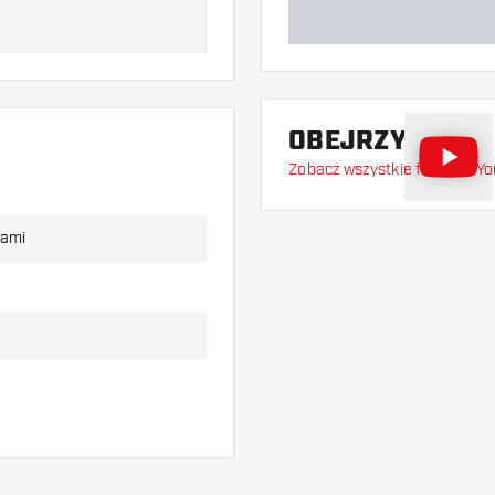
OBEJRZYJ FILM
Zobacz wszystkie filmy na Y
Blade 5. Nowa tarcza Winmau
lu i wyposażona w ulepszony
 sizalu, dzięki czemu rzutki
 i potrójne. To naturalnie
kami
arczą, a także grotów
und Blade 6 jest idealne do
y ją zacisnąć wokół tarczy.
trwała.
 darta o jasności 2000