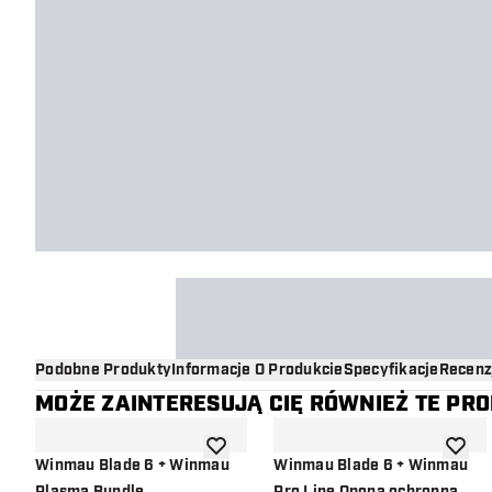
Podobne Produkty
Informacje O Produkcie
Specyfikacje
Recenz
MOŻE ZAINTERESUJĄ CIĘ RÓWNIEŻ TE PR
dodaj do listy życzeń
dodaj d
Winmau Blade 6 + Winmau
Winmau Blade 6 + Winmau
Plasma Bundle
Pro Line Opona ochronna