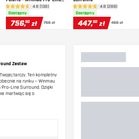
zji
otwórz panel recenzji
4.6 (138)
otwórz panel recenz
4.8 (288)
Opona ochronna Bundle
4.6 gwiazdki oceny
4.8 gwiazdki oceny
Dostępny
Dostępny
756
,
447
,
50
50
zł
zł
765 zł
456 zł
round Zestaw
Twojej tarczy. Ten kompletny
ą obecnie na rynku – Winmau
 Pro-Line Surround. Dzięki
ie martwiąc się o