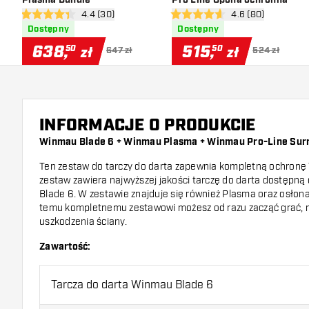
otwórz panel recenzji
4.4 (30)
otwórz panel recen
4.6 (80)
4.4 gwiazdki oceny
4.6 gwiazdki oceny
Dostępny
Dostępny
638
,
515
,
50
50
zł
zł
647 zł
524 zł
INFORMACJE O PRODUKCIE
Winmau Blade 6 + Winmau Plasma + Winmau Pro-Line Sur
Ten zestaw do tarczy do darta zapewnia kompletną ochronę 
zestaw zawiera najwyższej jakości tarczę do darta dostępn
Blade 6. W zestawie znajduje się również Plasma oraz osłona
temu kompletnemu zestawowi możesz od razu zacząć grać, n
uszkodzenia ściany.
Zawartość:
Tarcza do darta Winmau Blade 6