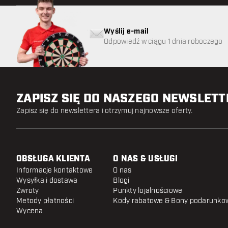
Wyślij e-mail
Odpowiedź w ciągu 1 dnia roboczego
ZAPISZ SIĘ DO NASZEGO NEWSLET
Zapisz się do newslettera i otrzymuj najnowsze oferty.
OBSŁUGA KLIENTA
O NAS & USŁUGI
Informacje kontaktowe
O nas
Wysyłka i dostawa
Blogi
Zwroty
Punkty lojalnościowe
Metody płatności
Kody rabatowe & Bony podarunko
Wycena