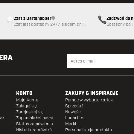
Czat z Dartshopper
Zadzwoń do n
Obsługa klienta niedostępna
Czat jest dostępny 24/7, siedem dni w
89
Dostępny od 1
tygodniu
TERA
KONTO
ZAKUPY & INSPIRACJE
Moje Konto
Pomoc w wyborze rzutek
Zaloguj się
Sprzedaż
Zarejestruj się
Nowości
we
Zapomniałeś hasła
Launches
Status zamówienia
Marki
Historia zamówień
Personalizacja produktu