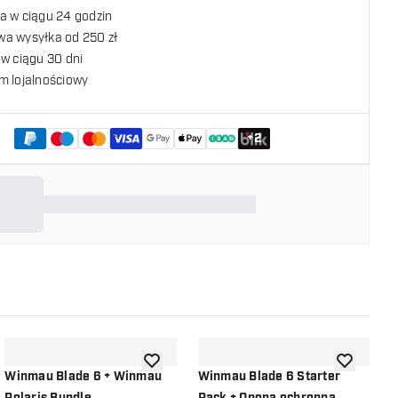
a w ciągu 24 godzin
a wysyłka od 250 zł
w ciągu 30 dni
m lojalnościowy
+
2
listy życzeń
dodaj do listy życzeń
dodaj do li
Winmau Blade 6 + Winmau
Winmau Blade 6 Starter
W
Polaris Bundle
Pack + Opona ochronna
+