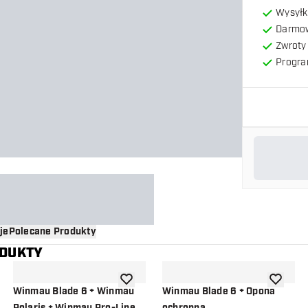
Wysyłk
Darmow
Zwroty 
Progra
je
Polecane Produkty
ODUKTY
o listy życzeń
dodaj do listy życzeń
dodaj do 
Winmau Blade 6 + Winmau
Winmau Blade 6 + Opona
Polaris + Winmau Pro-Line
ochronna