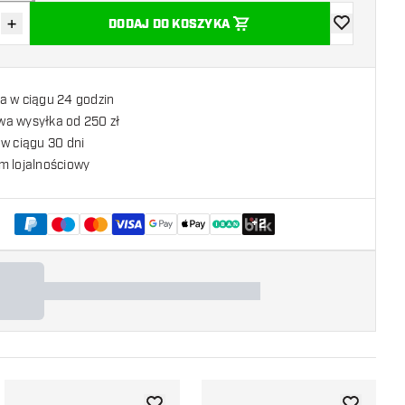
+
DODAJ DO KOSZYKA
z ilość
Zwiększ ilość
dodaj do list
a w ciągu 24 godzin
a wysyłka od 250 zł
w ciągu 30 dni
m lojalnościowy
+
2