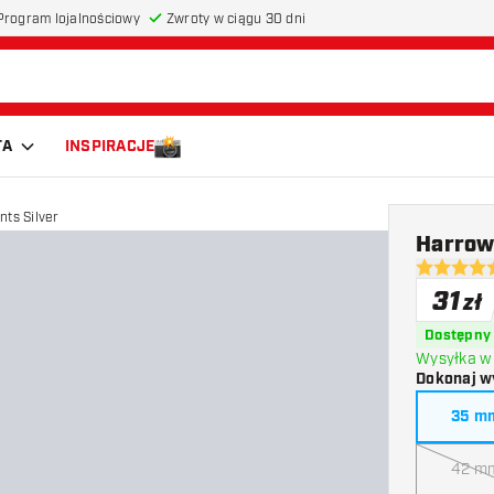
Program lojalnościowy
Zwroty w ciągu 30 dni
TA
INSPIRACJE
nts Silver
Harrows
4.5 gwiazd
31
zł
Dostępny
Wysyłka w 
Dokonaj w
35 m
42 m