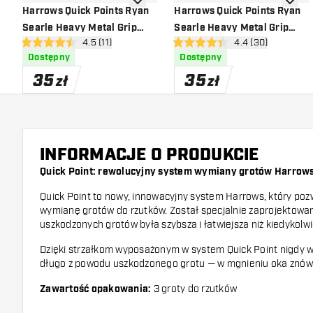
dodaj do listy życzeń
dodaj d
Harrows Quick Points Ryan
Harrows Quick Points Ryan
Searle Heavy Metal Grip
Searle Heavy Metal Grip
otwórz panel recenzji
4.5 (11)
otwórz panel recen
4.4 (30)
Gold
Black
4.5 gwiazdki oceny
4.4 gwiazdki oceny
Dostępny
Dostępny
35
35
zł
zł
INFORMACJE O PRODUKCIE
Quick Point: rewolucyjny system wymiany grotów Harrow
Quick Point to nowy, innowacyjny system Harrows, który poz
wymianę grotów do rzutków. Został specjalnie zaprojektowa
uszkodzonych grotów była szybsza i łatwiejsza niż kiedykolwi
Dzięki strzałkom wyposażonym w system Quick Point nigdy wi
długo z powodu uszkodzonego grotu — w mgnieniu oka znów 
Zawartość opakowania:
3 groty do rzutków