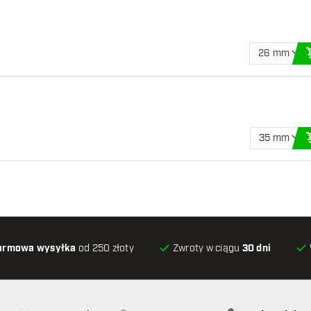
26 mm
35 mm
armowa wysyłka
od 250 złoty
Zwroty w ciągu
30 dni