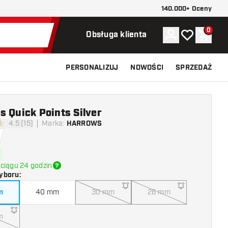
140.000+ Oceny
0
Konto
Moja lista ży
Koszy
Obsługa klienta
PERSONALIZUJ
NOWOŚCI
SPRZEDAŻ
 Quick Points Silver
4.5 (15)
Marka
:
HARROWS
ki oceny
ciągu 24 godzin
yboru
:
m
40 mm
30 mm
26 mm
m