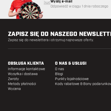
Wyślij e-mail
Odpowiedź w ciągu 1 dnia roboczego
ZAPISZ SIĘ DO NASZEGO NEWSLET
Zapisz się do newslettera i otrzymuj najnowsze oferty.
OBSŁUGA KLIENTA
O NAS & USŁUGI
Informacje kontaktowe
O nas
Wysyłka i dostawa
Blogi
Zwroty
Punkty lojalnościowe
Metody płatności
Kody rabatowe & Bony podarunko
Wycena