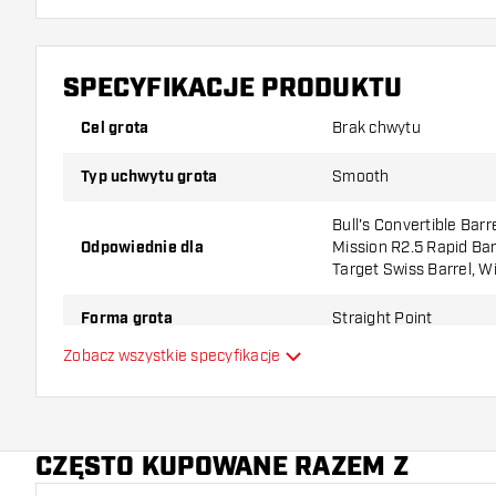
SPECYFIKACJE PRODUKTU
Cel grota
Brak chwytu
Typ uchwytu grota
Smooth
Bull's Convertible Barr
Odpowiednie dla
Mission R2.5 Rapid Barr
Target Swiss Barrel, W
Forma grota
Straight Point
Zobacz wszystkie specyfikacje
Strefa uchwytu grota
Wszędzie
Główny kolor
CZĘSTO KUPOWANE RAZEM Z
Długość grota