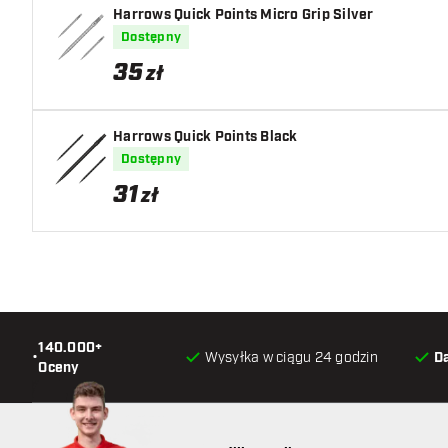
Harrows Quick Points Micro Grip Silver
Dostępny
35
zł
Harrows Quick Points Black
Dostępny
31
zł
140.000+
•
Wysyłka w ciągu 24 godzin
D
Oceny