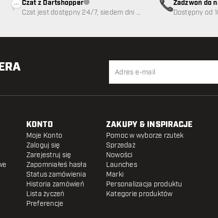
Czat z Dartshopper
Zadzwoń do n
Obsługa klienta niedostępna
Czat jest dostępny 24/7, siedem dni w
89
Dostępny od 1
tygodniu
TERA
KONTO
ZAKUPY & INSPIRACJE
Moje Konto
Pomoc w wyborze rzutek
Zaloguj się
Sprzedaż
Zarejestruj się
Nowości
we
Zapomniałeś hasła
Launches
Status zamówienia
Marki
Historia zamówień
Personalizacja produktu
Lista życzeń
Kategorie produktów
Preferencje