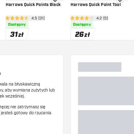
o listy życzeń
dodaj do listy życzeń
dodaj do 
Harrows Quick Points Black
Harrows Quick Point Tool
zji
otwórz panel recenzji
4.5 (31)
otwórz panel recenzj
4.2 (5)
4.5 gwiazdki oceny
4.2 gwiazdki oceny
Dostępny
Dostępny
31
26
zł
zł
s
wala na błyskawiczną
ny, aby wymiana zużytych lub
ek wcześniej.
ęcej nie zatrzymasz się
jesteś gotowy do rzucania.