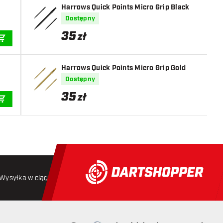
Harrows Quick Points Micro Grip Black
Dostępny
35
zł
DODAJ DO KOSZYKA
Harrows Quick Points Micro Grip Gold
Dostępny
35
zł
DODAJ DO KOSZYKA
Wysyłka w ciągu 24 godzin
Darmowa wysyłka
od 250 złoty