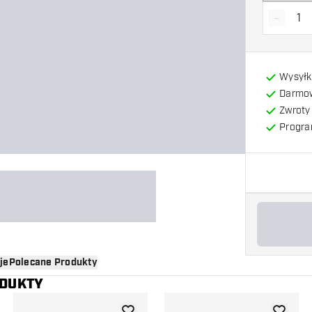
-
Zmniejs
Wysyłk
Darmow
Zwroty 
Progra
je
Polecane Produkty
ODUKTY