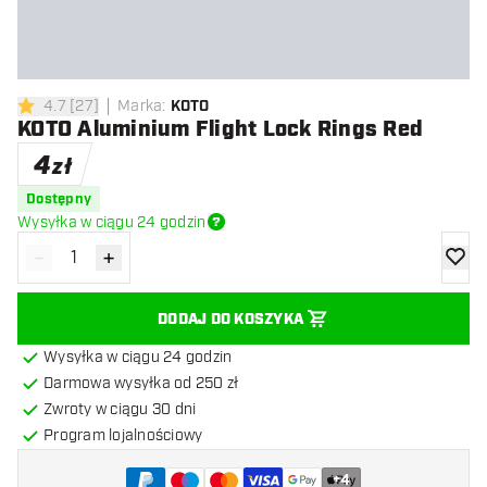
4.7
[
27
]
Marka
:
KOTO
4.7 gwiazdki oceny
KOTO Aluminium Flight Lock Rings Red
4
zł
Dostępny
Wysyłka w ciągu 24 godzin
-
+
Zmniejsz ilość
Zwiększ ilość
dodaj 
DODAJ DO KOSZYKA
Wysyłka w ciągu 24 godzin
Darmowa wysyłka od 250 zł
Zwroty w ciągu 30 dni
Program lojalnościowy
+
4