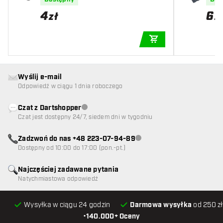
4
6
zł
z
DODAJ DO KOSZYK
Wyślij e-mail
Odpowiedź w ciągu 1 dnia roboczego
Czat z Dartshopper
Obsługa klienta niedostępna
Czat jest dostępny 24/7, siedem dni w tygodniu
Zadzwoń do nas +48 223-07-94-89
Obsługa klienta niedostępna
Dostępny od 10:00 do 17:00 (pon.-pt.)
Najczęściej zadawane pytania
Natychmiastowa odpowiedź
Wysyłka w ciągu 24 godzin
Darmowa wysyłka
od 250 zł
•
140.000+ Oceny