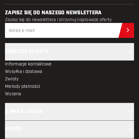
ZAPISZ SIĘ DO NASZEGO NEWSLETTERA
Zapisz się do newslettera i otrzymuj najnowsze oferty.
Zap
OBSŁUGA KLIENTA
Informacje kontaktowe
Wysyłka i dostawa
Zwroty
Metody płatności
Wycena
O NAS & USŁUGI
KONTO