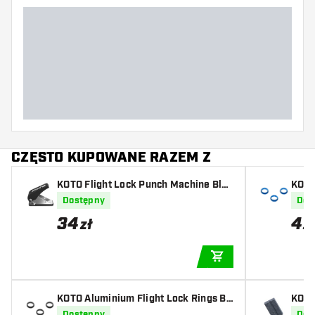
CZĘSTO KUPOWANE RAZEM Z
KOTO Flight Lock Punch Machine Blac
KOTO
k
ue
Dostępny
Dos
34
4
zł
z
DODAJ DO KOSZYK
KOTO Aluminium Flight Lock Rings Bl
KOTO
ack
Dostępny
Dos