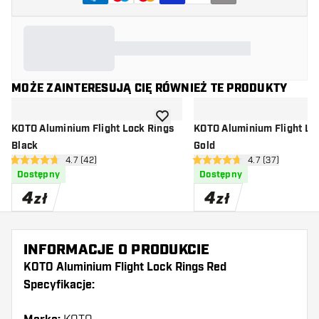
MOŻE ZAINTERESUJĄ CIĘ RÓWNIEŻ TE PRODUKTY
dodaj do listy życzeń
KOTO Aluminium Flight Lock Rings
KOTO Aluminium Flight Lo
Black
Gold
otwórz panel recenzji
4.7 (42)
otwórz panel rec
4.7 (37)
4.7 gwiazdki oceny
4.7 gwiazdki oceny
Dostępny
Dostępny
4
4
zł
zł
INFORMACJE O PRODUKCIE
KOTO Aluminium Flight Lock Rings Red
Specyfikacje: