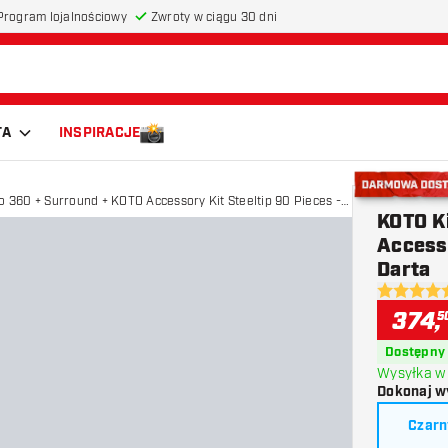
Program lojalnościowy
Zwroty w ciągu 30 dni
TA
INSPIRACJE
 360 + Surround + KOTO Accessory Kit Steeltip 90 Pieces -
Darmowa do
KOTO K
rta
Accesso
Darta
4.6 gwiazd
374
,
5
Dostępny
Wysyłka w 
Dokonaj w
Czarn