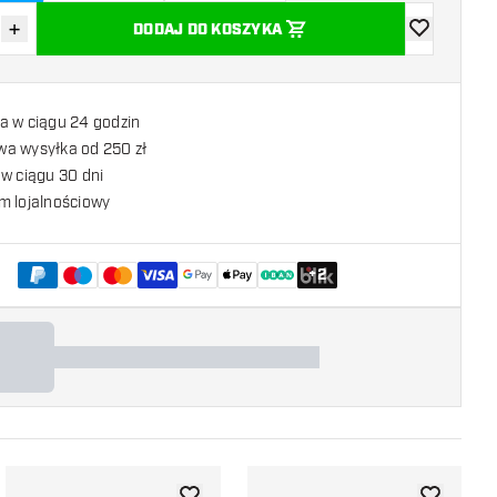
+
DODAJ DO KOSZYKA
z ilość
Zwiększ ilość
dodaj do list
a w ciągu 24 godzin
a wysyłka od 250 zł
w ciągu 30 dni
m lojalnościowy
+
2