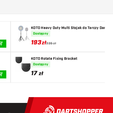
KOTO Heavy Duty Multi Stojak do Tarczy Dart
Dostępny
193
zł
235 zł
DODAJ DO KOSZYKA
KOTO Rotate Fixing Bracket
Dostępny
17
zł
DODAJ DO KOSZYKA