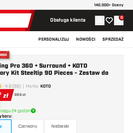
140.000+ Oceny
0
Konto
Moja lista ży
Koszy
Obsługa klienta
PERSONALIZUJ
NOWOŚCI
SPRZEDAŻ
stawa
ing Pro 360 + Surround + KOTO
ry Kit Steeltip 90 Pieces - Zestaw do
4.6 (56)
Marka
:
KOTO
ki oceny
0
zł
383 zł
ciągu 24 godzin
yboru
:
y
Czerwony
Niebieski