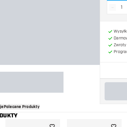
-
Zmniejs
Wysyłk
Darmow
Zwroty 
Progra
je
Polecane Produkty
ODUKTY