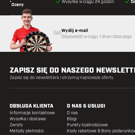
•
Wysyłka w ciągu 24 godzin
D
Oceny
Wyślij e-mail
Odpowiedź w ciągu 1 dnia roboczego
ZAPISZ SIĘ DO NASZEGO NEWSLET
Zapisz się do newslettera i otrzymuj najnowsze oferty.
OBSŁUGA KLIENTA
O NAS & USŁUGI
Informacje kontaktowe
O nas
Wysyłka i dostawa
Blogi
Zwroty
Punkty lojalnościowe
Metody płatności
Kody rabatowe & Bony podarunko