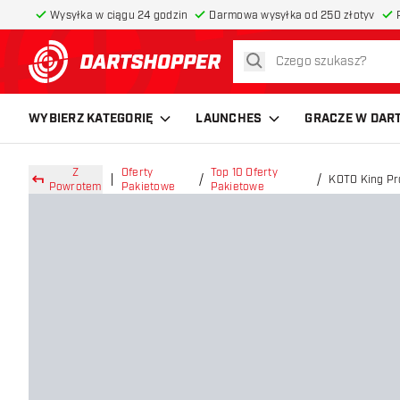
Wysyłka w ciągu 24 godzin
Darmowa wysyłka od 250 złotyv
szukaj
powrót do strony głównej
WYBIERZ KATEGORIĘ
LAUNCHES
GRACZE W DAR
Z
Oferty
Top 10 Oferty
KOTO King Pro
Powrotem
Pakietowe
Pakietowe
Zestaw Do Da