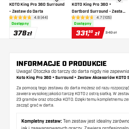
dodaj do listy życzeń
dodaj d
KOTO King Pro 360 Surround
KOTO King Pro 360 +
- Zestaw do Darta
Dartbord Surround - Zestaw
otwórz panel recenzji
4.8 (44)
otwórz panel rece
4.7 (105)
do Darta
4.8 gwiazdki oceny
4.7 gwiazdki oceny
Dostępny
Dostępny
378
331
,
50
zł
zł
340 zł
INFORMACJE O PRODUKCIE
Uwaga! Otoczka do tarczy do darta nigdy nie zapewnia
Koto King Pro
360
+ Surround + Zestaw Akcesoriów KOTO S
Za pomocą tego zestawu do darta możesz od razu rozpocząć
zawiera wysokiej jakości tarczę KOTO z ostrą siatką. W zest
23 gramów oraz otoczka KOTO. Dzięki temu kompletnemu ze
zacząć grać w darta.
Kompletny zestaw:
Ten zestaw jest idealny zarówno
jak i zaawansowanych graczy. Zawiera profesjonalną