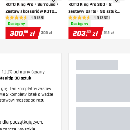
o listy życzeń
dodaj do listy życzeń
dodaj do 
KOTO King Pro + Surround +
KOTO King Pro 360 + 2
Zestaw akcesoriów KOTO
zestawy Darts + 90 sztuk
nzji
otwórz panel recenzji
4.5 (88)
otwórz panel recenz
4.6 (335)
Steeltip Czarny 90 sztuk -
akcesoriów
4.5 gwiazdki oceny
4.6 gwiazdki oceny
Dostępny
Dostępny
Zestaw do Darta
300
,
203
,
50
50
zł
zł
309 zł
212 zł
 100% ochrony ściany.
teeltip 90 sztuk
 grę. Ten kompletny zestaw
awie 2 komplety lotek o wadze
stawowi możesz od razu
 dla początkujących,
 tarczę, wysokiej