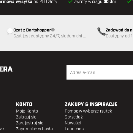
armowa wysyłka
od 250 złoty
Zwroty w ciągu
30 dni
Czat z Dartshopper
Zadzwoń do n
Obsługa klienta niedostępna
Czat jest dostępny 24/7, siedem dni w
89
Dostępny od 1
tygodniu
TERA
KONTO
ZAKUPY & INSPIRACJE
Moje Konto
Pomoc w wyborze rzutek
Zaloguj się
Sprzedaż
Zarejestruj się
Nowości
we
Zapomniałeś hasła
Launches