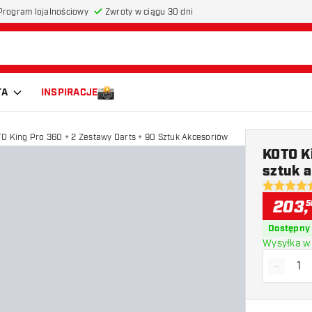
Program lojalnościowy
Zwroty w ciągu 30 dni
TA
INSPIRACJE
O King Pro 360 + 2 Zestawy Darts + 90 Sztuk Akcesoriów
KOTO K
sztuk 
4.6 gwiazd
203
,
5
Dostępny
Wysyłka w 
-
Zmniejs