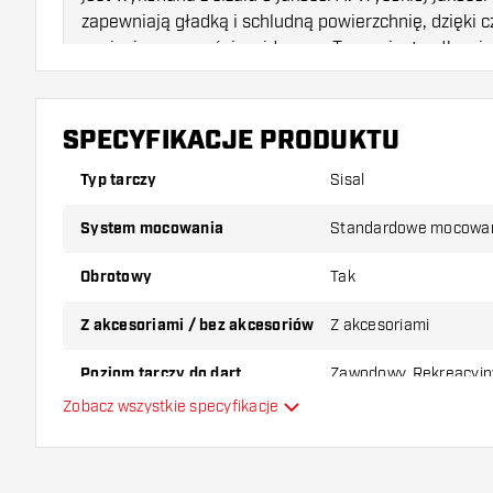
zapewniają gładką i schludną powierzchnię, dzięki 
nacięcia są wyraźnie widoczne. Tarcza jest całkowi
zwiększa szansę na wysokie wyniki!
SPECYFIKACJE PRODUKTU
Kompletny zestaw rzutek:
Oprócz tarczy do rzutek,
również 2 zestawy 23-gramowych lotek KOTO, 6 ze
Typ tarczy
Sisal
zestawów trzonków KOTO, 2 uchwyty punktowe, pier
ochraniacze lotek.
System mocowania
Standardowe mocowa
Obrotowy
Tak
Wysokiej jakości materiał:
Tarcza wykonana jest z w
znanego ze swojej trwałości. Wysokiej jakości sizal 
Z akcesoriami / bez akcesoriów
Z akcesoriami
tarczy szybko się regenerują. Rzutki są wykonane z
stalową końcówkę, którą możesz cieszyć się przez d
Poziom tarczy do dart
Zawodowy, Rekreacyjn
Zobacz wszystkie specyfikacje
KOTO:
Gracz w darta
Wyszukaj „KOTO” i znajdź wszystkie produkty
KOTO stylowe, jakościowe i niedrogie!
Oferty pakietowe