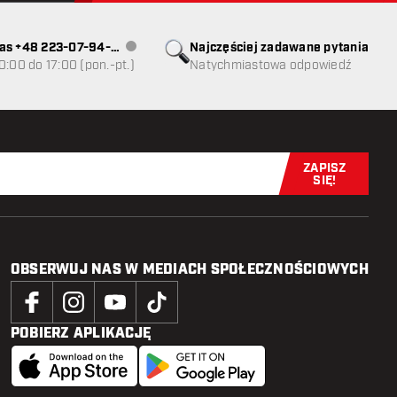
as +48 223-07-94-
Najczęściej zadawane pytania
Obsługa klienta niedostępna
0:00 do 17:00 (pon.-pt.)
Natychmiastowa odpowiedź
ZAPISZ
Zapisz się t
SIĘ!
OBSERWUJ NAS W MEDIACH SPOŁECZNOŚCIOWYCH
POBIERZ APLIKACJĘ