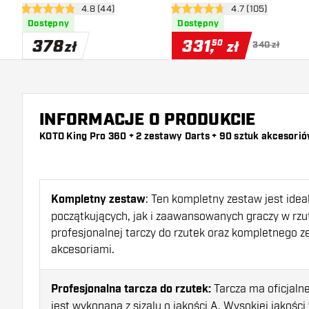
otwórz panel recenzji
4.8 (44)
otwórz panel rece
4.7 (105)
do Darta
4.8 gwiazdki oceny
4.7 gwiazdki oceny
Dostępny
Dostępny
378
331
,
50
zł
zł
340 zł
INFORMACJE O PRODUKCIE
KOTO King Pro
360
+ 2 zestawy Darts + 90 sztuk akcesorió
Kompletny zestaw
: Ten kompletny zestaw jest idea
początkujących, jak i zaawansowanych graczy w rzut
profesjonalnej tarczy do rzutek oraz kompletnego z
akcesoriami.
Profesjonalna tarcza do rzutek:
Tarcza ma oficjalne
jest wykonana z sizalu o jakości A. Wysokiej jakośc