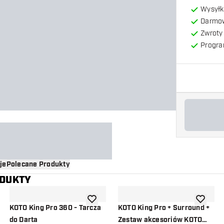
Wysyłk
Darmow
Zwroty 
Progra
je
Polecane Produkty
ODUKTY
o listy życzeń
dodaj do listy życzeń
dodaj do 
KOTO King Pro 360 - Tarcza
KOTO King Pro + Surround +
do Darta
Zestaw akcesoriów KOTO