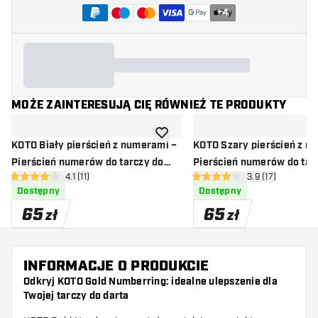
+
4
MOŻE ZAINTERESUJĄ CIĘ RÓWNIEŻ TE PRODUKTY
dodaj do listy życzeń
KOTO Biały pierścień z numerami –
KOTO Szary pierścień z n
Pierścień numerów do tarczy do
Pierścień numerów do tar
otwórz panel recenzji
4.1 (11)
otwórz panel rec
3.9 (17)
darta
darta
4.1 gwiazdki oceny
3.9 gwiazdki oceny
Dostępny
Dostępny
65
65
zł
zł
INFORMACJE O PRODUKCIE
Odkryj KOTO Gold Numberring: idealne ulepszenie dla
Twojej tarczy do darta