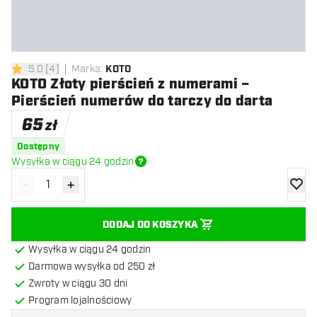
5.0
[
4
]
Marka
:
KOTO
5 gwiazdki oceny
KOTO Złoty pierścień z numerami –
Pierścień numerów do tarczy do darta
65
zł
Dostępny
Wysyłka w ciągu 24 godzin
-
+
Zmniejsz ilość
Zwiększ ilość
dodaj 
DODAJ DO KOSZYKA
Wysyłka w ciągu 24 godzin
Darmowa wysyłka od 250 zł
Zwroty w ciągu 30 dni
Program lojalnościowy