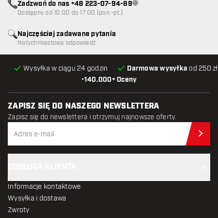
Zadzwoń do nas +48 223-07-94-89
Obsługa klienta niedostępna
Dostępny od 10:00 do 17:00 (pon.-pt.)
Najczęściej zadawane pytania
Natychmiastowa odpowiedź
Wysyłka w ciągu 24 godzin
Darmowa wysyłka
od 250 zł
•
140.000+ Oceny
ZAPISZ SIĘ DO NASZEGO NEWSLETTERA
Zapisz się do newslettera i otrzymuj najnowsze oferty.
Zap
OBSŁUGA KLIENTA
Informacje kontaktowe
Wysyłka i dostawa
Zwroty