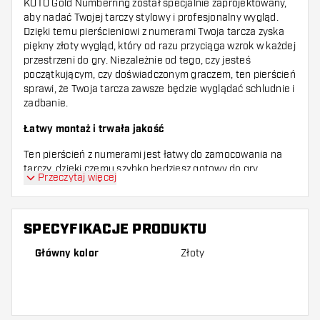
KOTO Gold Numberring został specjalnie zaprojektowany,
aby nadać Twojej tarczy stylowy i profesjonalny wygląd.
Dzięki temu pierścieniowi z numerami Twoja tarcza zyska
piękny złoty wygląd, który od razu przyciąga wzrok w każdej
przestrzeni do gry. Niezależnie od tego, czy jesteś
początkującym, czy doświadczonym graczem, ten pierścień
sprawi, że Twoja tarcza zawsze będzie wyglądać schludnie i
zadbanie.
Łatwy montaż i trwała jakość
Ten pierścień z numerami jest łatwy do zamocowania na
tarczy, dzięki czemu szybko będziesz gotowy do gry.
Przeczytaj więcej
Wykonany z wysokiej jakości materiałów, KOTO Gold
Numberring jest trwały i odporny na uderzenia wielu lotek.
Dzięki temu Twoja tarcza będzie wyglądać jak nowa przez
długi czas, bez blaknięcia czy uszkodzeń cyfr.
SPECYFIKACJE PRODUKTU
Ulepsz swoją grę dzięki wyraźnie widocznym numerom
Główny kolor
Złoty
Dzięki KOTO Gold Numberring zawsze masz doskonały
widok na cyfry wokół tarczy. To pomaga szybciej określać
wyniki i poprawiać swoją grę. Złoty kolor tworzy piękny