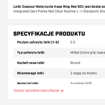
Lotki Cuesoul Motorcycle Hope Ring Red 90% jest dostarcz
Integrated Dart Piórka Red Clear Rozmiar L i 1 Steelpoint Sh
SPECYFIKACJE PRODUKTU
Poziom uchwytu lotki (1-5)
2.5
Typ uchwytu lotki
Milled (more grip types 
Kształt nosa lotki
Round
Równowaga lotki
Z wagą na środku
Materiał lotki
Tungsten 90%
Zobacz wszystkie specyfikacje
Typ Dartowy chwyt na nos
Gracz w darta