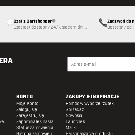
Czat z Dartshopper
Zadzwoń do n
Obsługa klienta niedostępna
Czat jest dostępny 24/7, siedem dni w
89
Dostępny od 1
tygodniu
TERA
KONTO
ZAKUPY & INSPIRACJE
Moje Konto
Pomoc w wyborze rzutek
Zaloguj się
Sprzedaż
Zarejestruj się
Nowości
we
Zapomniałeś hasła
Launches
Status zamówienia
Marki
Historia zamówień
Personalizacja produktu