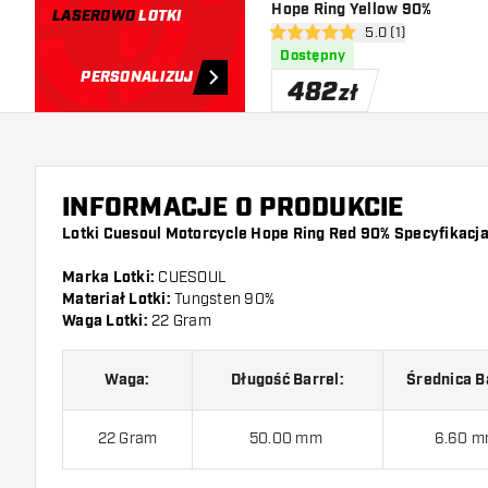
Hope Ring Yellow 90%
LASEROWO
LOTKI
otwórz panel recen
5.0 (1)
5 gwiazdki oceny
Dostępny
PERSONALIZUJ
482
zł
INFORMACJE O PRODUKCIE
Lotki Cuesoul Motorcycle Hope Ring Red 90% Specyfikacja
Marka Lotki:
CUESOUL
Materiał Lotki:
Tungsten 90%
Waga Lotki:
22 Gram
Waga:
Długość Barrel:
Średnica B
22 Gram
50.00 mm
6.60 