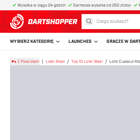
Wysyłka w ciągu 24 godzin
Darmowa wysyłka od 250 złotyv
szukaj
powrót do strony głównej
WYBIERZ KATEGORIĘ
LAUNCHES
GRACZE W DAR
Z Powrotem
Lotki Steel
Top 10 Lotki Steel
Lotki Cuesoul M