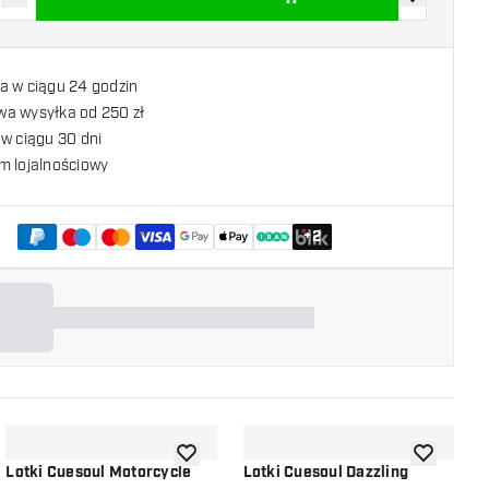
z ilość
Zwiększ ilość
dodaj do list
a w ciągu 24 godzin
a wysyłka od 250 zł
w ciągu 30 dni
m lojalnościowy
+
2
listy życzeń
dodaj do listy życzeń
dodaj do li
Lotki Cuesoul Motorcycle
Lotki Cuesoul Dazzling
L