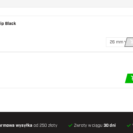
ip Black
26 mm
armowa wysyłka
od 250 złoty
Zwroty w ciągu
30 dni