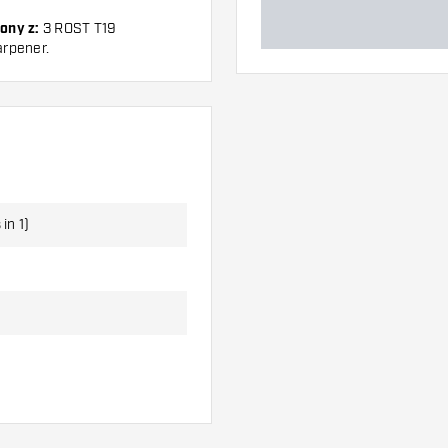
ony z:
3 ROST T19
arpener.
in 1)