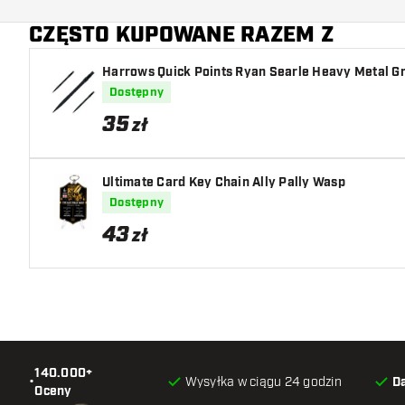
CZĘSTO KUPOWANE RAZEM Z
Kolor lotki
Harrows Quick Points Ryan Searle Heavy Metal Gr
Strefa uchwytu lotki
Dostępny
Kształt lotki
35
zł
Waga lotki
Ultimate Card Key Chain Ally Pally Wasp
Szerokość lotki (MM)
Dostępny
43
zł
Długość lotki (MM)
140.000+
•
Wysyłka w ciągu 24 godzin
D
Oceny