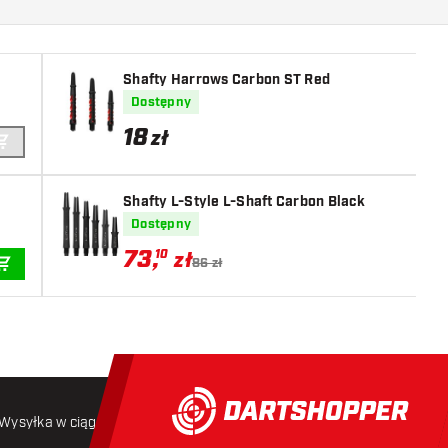
Shafty Harrows Carbon ST Red
Dostępny
18
zł
DODAJ DO KOSZYKA
Shafty L-Style L-Shaft Carbon Black
Dostępny
73
,
10
zł
86 zł
DODAJ DO KOSZYKA
Wysyłka w ciągu 24 godzin
Darmowa wysyłka
od 250 złoty