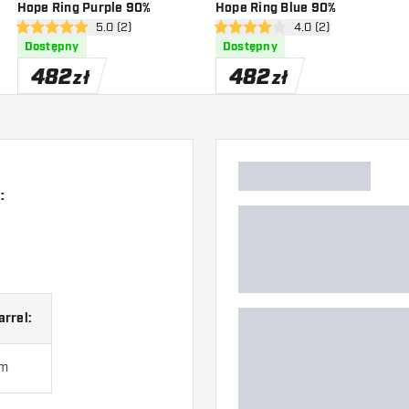
Hope Ring Purple 90%
Hope Ring Blue 90%
zji
otwórz panel recenzji
5.0 (2)
otwórz panel recenzj
4.0 (2)
5 gwiazdki oceny
4 gwiazdki oceny
Dostępny
Dostępny
482
482
zł
zł
:
arrel:
mm