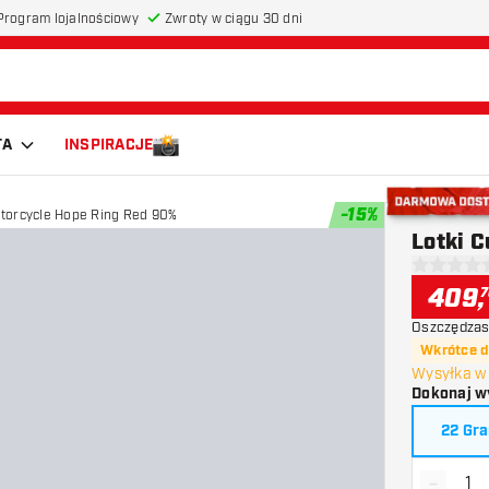
Program lojalnościowy
Zwroty w ciągu 30 dni
TA
INSPIRACJE
-
15
%
otorcycle Hope Ring Red 90%
Darmowa do
Lotki 
0 gwiazdki
409
,
7
Oszczędzas
Wkrótce 
Wysyłka w 
Dokonaj w
22 Gr
-