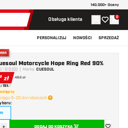
140.000+ Oceny
0
Konto
Moja lista ży
Koszy
Obsługa klienta
PERSONALIZUJ
NOWOŚCI
SPRZEDAŻ
stawa
Cuesoul Motorcycle Hope Ring Red 90%
0.0 (0)
Marka
:
CUESOUL
 oceny
0
zł
482 zł
z
15%
!
dostępny
ciągu 5–20 dni roboczych
yboru
:
am
+
DODAJ DO KOSZYKA