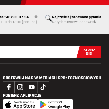
as +48 223-07-94-
Najczęściej zadawane pytania
Obsługa klienta niedostępna
0:00 do 17:00 (pon.-pt.)
Natychmiastowa odpowiedź
ZAPISZ
Zapisz się t
SIĘ!
OBSERWUJ NAS W MEDIACH SPOŁECZNOŚCIOWYCH
POBIERZ APLIKACJĘ