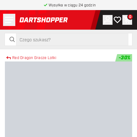
Wysyłka w ciągu 24 godzin
Menu
0
Konto
Moja lista 
Kos
powrót do strony głównej
szukaj
szukaj
-
30
%
Red Dragon Gracze Lotki