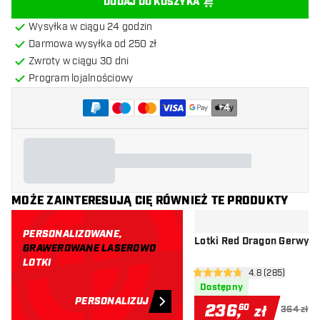
DODAJ DO KOSZYKA
Wysyłka w ciągu 24 godzin
Darmowa wysyłka od 250 zł
Zwroty w ciągu 30 dni
Program lojalnościowy
+
4
MOŻE ZAINTERESUJĄ CIĘ RÓWNIEŻ TE PRODUKTY
PERSONALIZOWANE,
Lotki Red Dragon Gerwyn 
GRAWEROWANE LASEROWO
LOTKI
otwórz panel re
4.8 (285)
4.8 gwiazdki oceny
Dostępny
PERSONALIZUJ
236
,
60
zł
364 zł