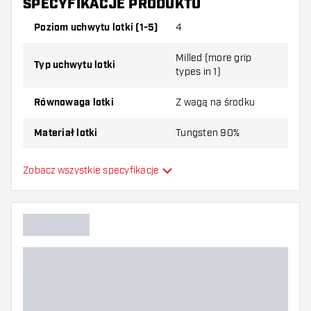
SPECYFIKACJE PRODUKTU
jest dostarczony z:
3 Lotki, 3 Piórki i 3 Shafty.
Poziom uchwytu lotki (1-5)
4
Milled (more grip
Typ uchwytu lotki
types in 1)
Równowaga lotki
Z wagą na środku
Materiał lotki
Tungsten 90%
Typ Dartowy chwyt na nos
Smooth
Zobacz wszystkie specyfikacje
Gracz w darta
Kolor lotki
Kształt nosa lotki
Strefa uchwytu lotki