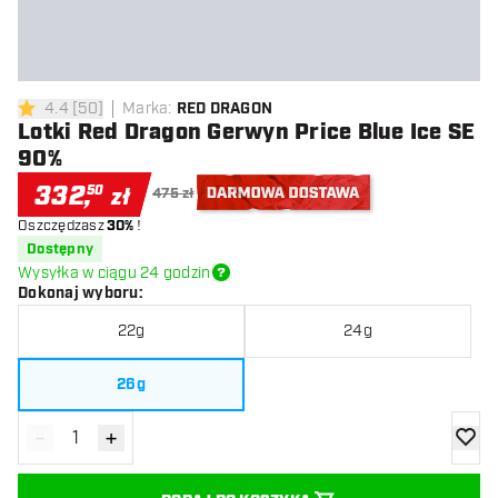
4.4
[
50
]
Marka
:
RED DRAGON
4.4 gwiazdki oceny
Lotki Red Dragon Gerwyn Price Blue Ice SE
90%
332
,
50
zł
475 zł
Oszczędzasz
30%
!
Darmowa dostawa
Dostępny
Wysyłka w ciągu 24 godzin
Dokonaj wyboru
:
22g
24g
26g
-
+
Zmniejsz ilość
Zwiększ ilość
dodaj 