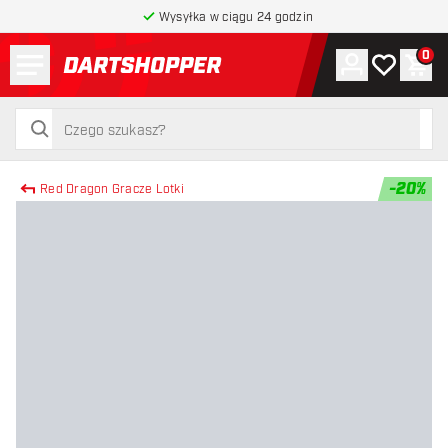
Wysyłka w ciągu 24 godzin
Menu
0
Konto
Moja lista 
Kos
powrót do strony głównej
szukaj
szukaj
-
20
%
Red Dragon Gracze Lotki