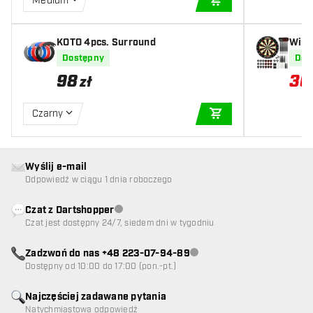
Medium
DODAJ DO KOSZYK
KOTO 4pcs. Surround
Winm
tki S
Dostępny
Dos
98
30
zł
Czarny
DODAJ DO KOSZYK
Wyślij e-mail
Odpowiedź w ciągu 1 dnia roboczego
Czat z Dartshopper
Obsługa klienta niedostępna
Czat jest dostępny 24/7, siedem dni w tygodniu
Zadzwoń do nas +48 223-07-94-89
Obsługa klienta niedostępna
Dostępny od 10:00 do 17:00 (pon.-pt.)
Najczęściej zadawane pytania
Natychmiastowa odpowiedź