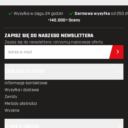
Wysyłka w ciągu 24 godzin
Darmowa wysyłka
od 250 zł
•
140.000+ Oceny
ZAPISZ SIĘ DO NASZEGO NEWSLETTERA
Zapisz się do newslettera i otrzymuj najnowsze oferty.
Zap
OBSŁUGA KLIENTA
Informacje kontaktowe
Wysyłka i dostawa
Zwroty
Metody płatności
Wycena
O NAS & USŁUGI