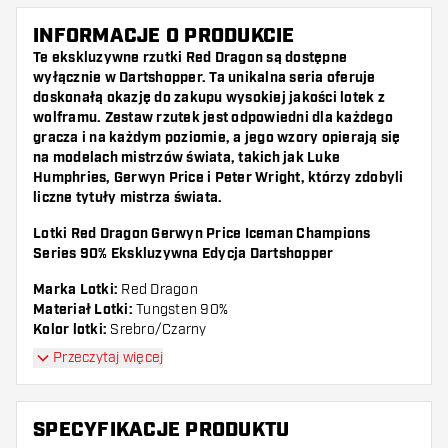
INFORMACJE O PRODUKCIE
Te ekskluzywne rzutki Red Dragon są dostępne
wyłącznie w Dartshopper. Ta unikalna seria oferuje
doskonałą okazję do zakupu wysokiej jakości lotek z
wolframu. Zestaw rzutek jest odpowiedni dla każdego
gracza i na każdym poziomie, a jego wzory opierają się
na modelach mistrzów świata, takich jak Luke
Humphries, Gerwyn Price i Peter Wright, którzy zdobyli
liczne tytuły mistrza świata.
Lotki Red Dragon Gerwyn Price Iceman Champions
Series 90% Ekskluzywna Edycja Dartshopper
Marka Lotki:
Red Dragon
Materiał Lotki:
Tungsten 90%
Kolor lotki:
Srebro/Czarny
Przeczytaj więcej
Ta lotka jest dostępna w następujących wagach:
Waga:
Długość Barrel:
Średnica Barrel:
SPECYFIKACJE PRODUKTU