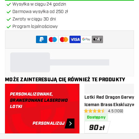
Wysyłka w ciągu 24 godzin
Darmowa wysyłka od 250 zł
Zwroty w ciągu 30 dni
Program lojalnościowy
+
4
MOŻE ZAINTERESUJĄ CIĘ RÓWNIEŻ TE PRODUKTY
PERSONALIZOWANE,
Lotki Red Dragon Gerwyn 
GRAWEROWANE LASEROWO
Iceman Brass Ekskluzywn
LOTKI
otwórz panel re
4.5 (109)
Dartshopper
4.5 gwiazdki oceny
Dostępny
PERSONALIZUJ
90
zł