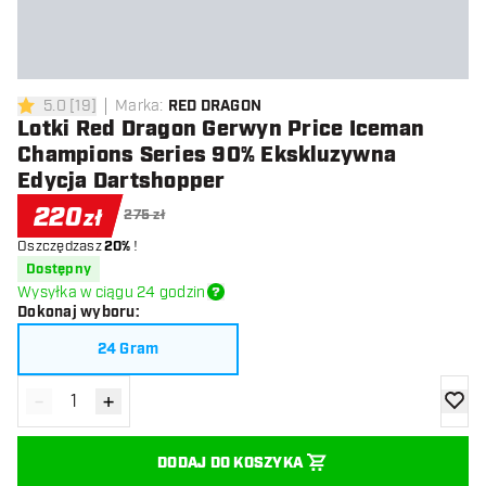
5.0
[
19
]
Marka
:
RED DRAGON
5 gwiazdki oceny
Lotki Red Dragon Gerwyn Price Iceman
Champions Series 90% Ekskluzywna
Edycja Dartshopper
220
zł
275 zł
Oszczędzasz
20%
!
Dostępny
Wysyłka w ciągu 24 godzin
Dokonaj wyboru
:
24 Gram
-
+
Zmniejsz ilość
Zwiększ ilość
dodaj 
DODAJ DO KOSZYKA