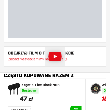
Waga lotki
Szerokość lotki (MM)
Długość lotki (MM)
OBEJRZYJ FILM O TYM PRODUKCIE
Zobacz wszystkie filmy na YouTube
CZĘSTO KUPOWANE RAZEM Z
Target K-Flex Black NO6
Winm
u Pr
Dostępny
Dos
Plas
47
10
zł