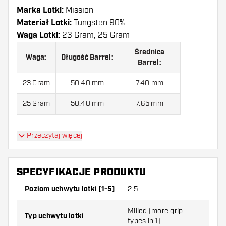
Marka Lotki:
Mission
Materiał Lotki:
Tungsten 90%
Waga Lotki:
23 Gram, 25 Gram
Średnica
Waga:
Długość Barrel:
Barrel:
23 Gram
50.40 mm
7.40 mm
25 Gram
50.40 mm
7.65 mm
Przeczytaj więcej
Lotki Mission Venom 90% jest dostarczony z:
3
Lotki, 3 Piórki i 3 Shafty.
SPECYFIKACJE PRODUKTU
Poziom uchwytu lotki (1-5)
2.5
Milled (more grip
Typ uchwytu lotki
types in 1)