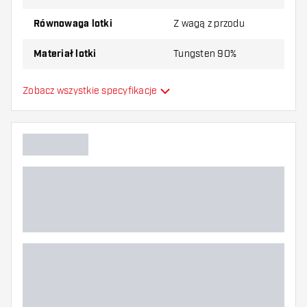
Równowaga lotki
Z wagą z przodu
Materiał lotki
Tungsten 90%
Typ Dartowy chwyt na nos
Milled
Zobacz wszystkie specyfikacje
Gracz w darta
Kolor lotki
Kształt nosa lotki
Strefa uchwytu lotki
Kształt lotki
Waga lotki
Szerokość lotki (MM)