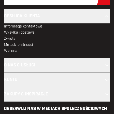
Zap
OBSŁUGA KLIENTA
Informacje kontaktowe
Wysyłka i dostawa
Zwroty
Metody płatności
Wycena
O NAS & USŁUGI
KONTO
ZAKUPY & INSPIRACJE
OBSERWUJ NAS W MEDIACH SPOŁECZNOŚCIOWYCH