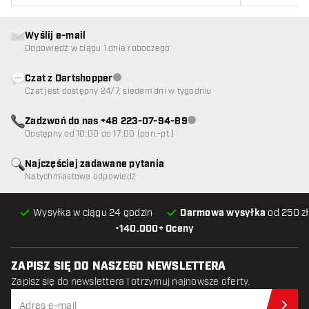
Wyślij e-mail
Odpowiedź w ciągu 1 dnia roboczego
Czat z Dartshopper
Obsługa klienta niedostępna
Czat jest dostępny 24/7, siedem dni w tygodniu
Zadzwoń do nas +48 223-07-94-89
Obsługa klienta niedostępna
Dostępny od 10:00 do 17:00 (pon.-pt.)
Najczęściej zadawane pytania
Natychmiastowa odpowiedź
Wysyłka w ciągu 24 godzin
Darmowa wysyłka
od 250 zł
•
140.000+ Oceny
ZAPISZ SIĘ DO NASZEGO NEWSLETTERA
Zapisz się do newslettera i otrzymuj najnowsze oferty.