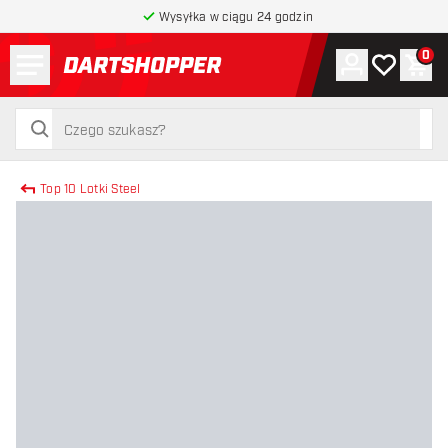
Wysyłka w ciągu 24 godzin
Menu
0
Konto
Moja lista 
Kos
powrót do strony głównej
szukaj
szukaj
Top 10 Lotki Steel