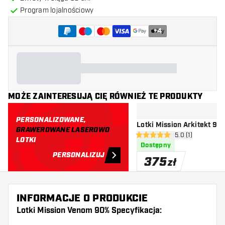
Program lojalnościowy
+
4
MOŻE ZAINTERESUJĄ CIĘ RÓWNIEŻ TE PRODUKTY
PERSONALIZOWANE,
Lotki Mission Arkitekt 90
GRAWEROWANE LASEROWO
otwórz panel rec
5.0 (1)
5 gwiazdki oceny
LOTKI
Dostępny
PERSONALIZUJ
375
zł
INFORMACJE O PRODUKCIE
Lotki Mission Venom 90% Specyfikacja: