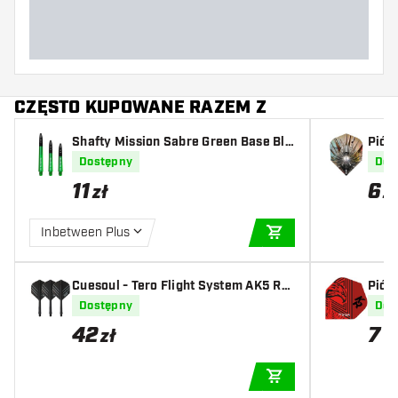
Długość lotki (MM)
CZĘSTO KUPOWANE RAZEM Z
Shafty Mission Sabre Green Base Bla
Piór
ck
Dostępny
Dos
11
6
zł
z
Inbetween Plus
DODAJ DO KOSZYK
Cuesoul - Tero Flight System AK5 Ro
Piór
st Honnycombs Pattern - Black Stand
ski 
Dostępny
Dos
ard
42
7
zł
z
DODAJ DO KOSZYK