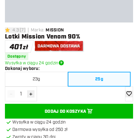
4.3
[
7
]
Marka
:
MISSION
4.3 gwiazdki oceny
Lotki Mission Venom 90%
401
zł
Darmowa dostawa
Dostępny
Wysyłka w ciągu 24 godzin
Dokonaj wyboru
:
23g
25g
-
+
Zmniejsz ilość
Zwiększ ilość
dodaj 
DODAJ DO KOSZYKA
Wysyłka w ciągu 24 godzin
Darmowa wysyłka od 250 zł
Zwroty w ciągu 30 dni