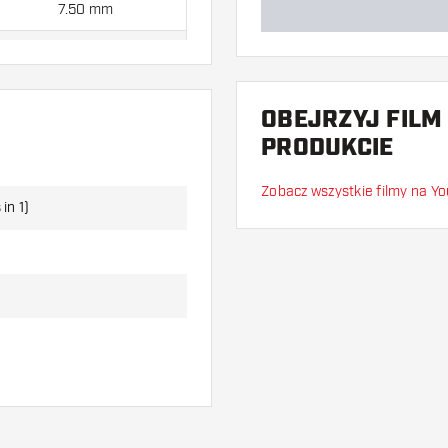
7.50 mm
7.60 mm
OBEJRZYJ FILM
tki, 3 Piórki i 3 Shafty.
PRODUKCIE
Zobacz wszystkie filmy na Y
in 1)