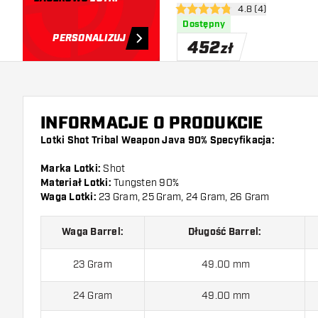
otwórz panel recen
4.8 (4)
4.8 gwiazdki oceny
Dostępny
PERSONALIZUJ
452
zł
INFORMACJE O PRODUKCIE
Lotki Shot Tribal Weapon Java 90% Specyfikacja:
Marka Lotki:
Shot
Materiał Lotki:
Tungsten 90%
Waga Lotki:
23 Gram, 25 Gram, 24 Gram, 26 Gram
Waga Barrel:
Długość Barrel:
23 Gram
49.00 mm
24 Gram
49.00 mm