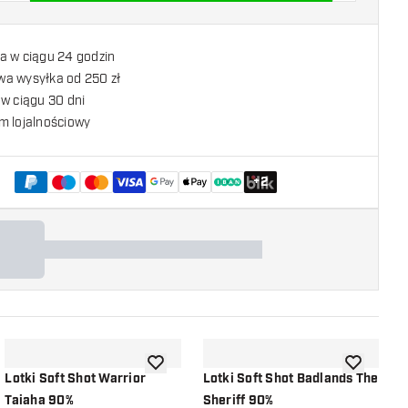
a w ciągu 24 godzin
a wysyłka od 250 zł
w ciągu 30 dni
m lojalnościowy
+
2
listy życzeń
dodaj do listy życzeń
dodaj do li
Lotki Soft Shot Warrior
Lotki Soft Shot Badlands The
L
Taiaha 90%
Sheriff 90%