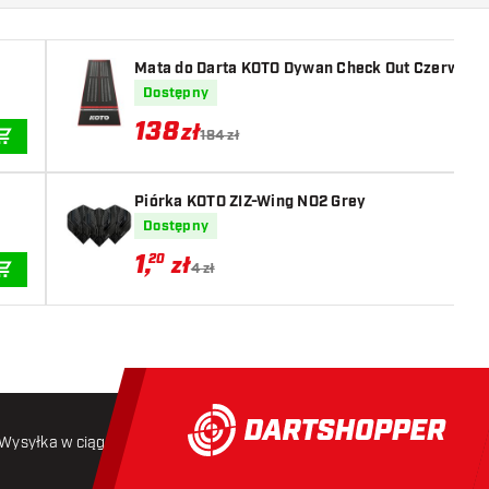
Mata do Darta KOTO Dywan Check Out Czerwony
Dostępny
138
zł
184 zł
DODAJ DO KOSZYKA
Piórka KOTO ZIZ-Wing NO2 Grey
Dostępny
1
,
20
zł
4 zł
DODAJ DO KOSZYKA
Wysyłka w ciągu 24 godzin
Darmowa wysyłka
od 250 złoty