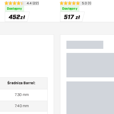
zji
otwórz panel recenzji
4.4 (22)
otwórz panel recenzj
5.0 (1)
4.4 gwiazdki oceny
5 gwiazdki oceny
Dostępny
Dostępny
452
517
zł
zł
Średnica Barrel
:
7.30 mm
7.40 mm