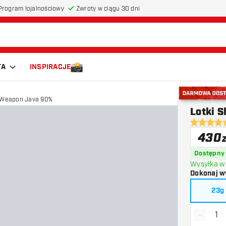
Program lojalnościowy
Zwroty w ciągu 30 dni
TA
INSPIRACJE
l Weapon Java 90%
Darmowa do
Lotki S
4.5 gwiazd
430
Dostępny
Wysyłka w 
Dokonaj w
23g
-
Zmniejs