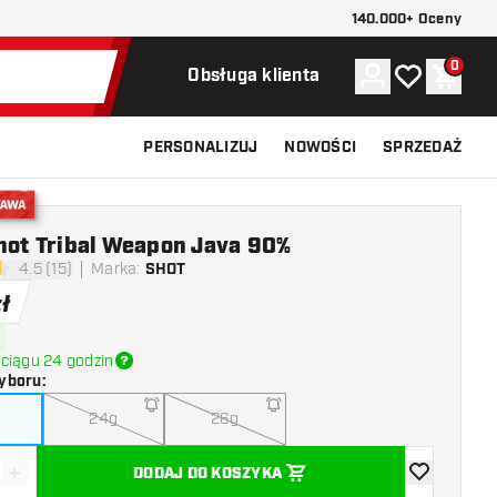
140.000+ Oceny
0
Konto
Moja lista ży
Koszy
Obsługa klienta
PERSONALIZUJ
NOWOŚCI
SPRZEDAŻ
stawa
hot Tribal Weapon Java 90%
4.5 (15)
Marka
:
SHOT
ki oceny
zł
ciągu 24 godzin
yboru
:
24g
26g
+
DODAJ DO KOSZYKA
z ilość
Zwiększ ilość
dodaj do list