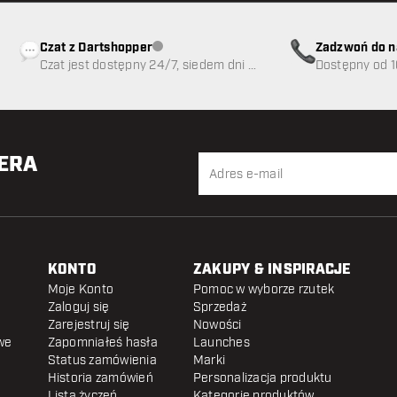
Czat z Dartshopper
Zadzwoń do n
Obsługa klienta niedostępna
Czat jest dostępny 24/7, siedem dni w
89
Dostępny od 1
tygodniu
TERA
KONTO
ZAKUPY & INSPIRACJE
Moje Konto
Pomoc w wyborze rzutek
Zaloguj się
Sprzedaż
Zarejestruj się
Nowości
we
Zapomniałeś hasła
Launches
Status zamówienia
Marki
Historia zamówień
Personalizacja produktu
Lista życzeń
Kategorie produktów