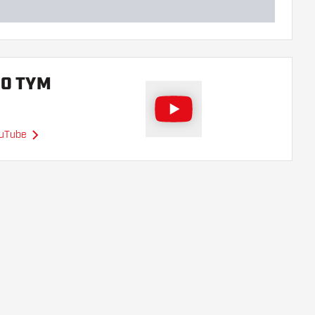
 O TYM
ouTube