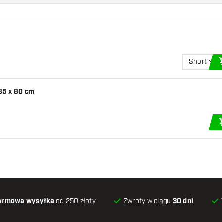
Short
85 x 80 cm
armowa wysyłka
od 250 złoty
Zwroty w ciągu
30 dni