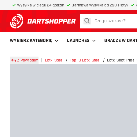
Wysyłka w ciągu 24 godzin
Darmowa wysyłka od 250 złotyv
szukaj
powrót do strony głównej
WYBIERZ KATEGORIĘ
LAUNCHES
GRACZE W DAR
Z Powrotem
Lotki Steel
Top 10 Lotki Steel
Lotki Shot Triba