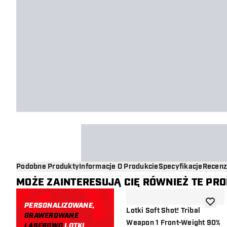
Podobne Produkty
Informacje O Produkcie
Specyfikacje
Recenz
MOŻE ZAINTERESUJĄ CIĘ RÓWNIEŻ TE PR
PERSONALIZOWANE,
dodaj d
Lotki Soft Shot! Tribal
GRAWEROWANE
Weapon 1 Front-Weight 90%
LASEROWO
LOTKI