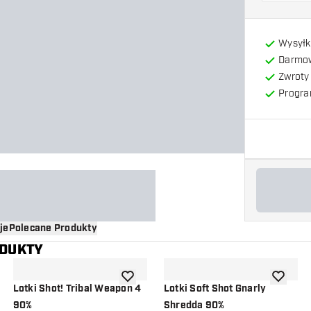
Wysyłk
Darmow
Zwroty 
Progra
je
Polecane Produkty
ODUKTY
o listy życzeń
dodaj do listy życzeń
dodaj do 
Lotki Shot! Tribal Weapon 4
Lotki Soft Shot Gnarly
90%
Shredda 90%