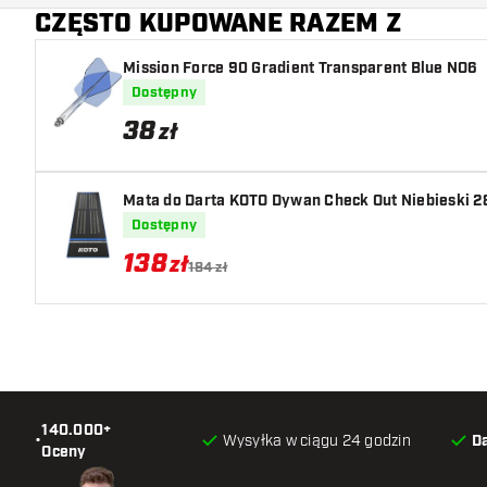
CZĘSTO KUPOWANE RAZEM Z
Kolor lotki
Mission Force 90 Gradient Transparent Blue NO6
Strefa uchwytu lotki
Dostępny
Kształt lotki
38
zł
Waga lotki
Mata do Darta KOTO Dywan Check Out Niebieski 2
Szerokość lotki (MM)
Dostępny
138
zł
Długość lotki (MM)
184 zł
140.000+
•
Wysyłka w ciągu 24 godzin
D
Oceny