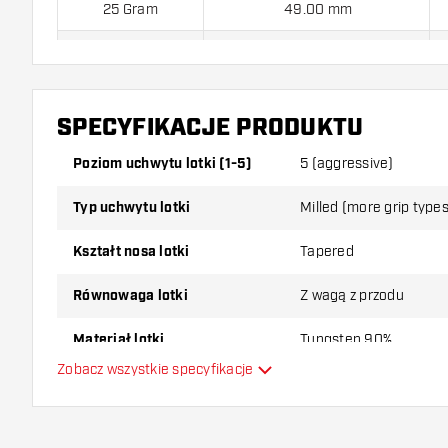
25 Gram
49.00 mm
26 Gram
50.00 mm
Lotki Shot Tribal Weapon Java 90% jest dostarczony z:
3 Lo
SPECYFIKACJE PRODUKTU
Poziom uchwytu lotki (1-5)
5 (aggressive)
Typ uchwytu lotki
Milled (more grip types 
Kształt nosa lotki
Tapered
Równowaga lotki
Z wagą z przodu
Materiał lotki
Tungsten 90%
Zobacz wszystkie specyfikacje
Typ Dartowy chwyt na nos
Gracz w darta