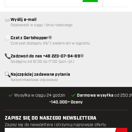
DODAJ DO KOSZYK
Wyślij e-mail
Odpowiedź w ciągu 1 dnia roboczego
Czat z Dartshopper
Obsługa klienta niedostępna
Czat jest dostępny 24/7, siedem dni w tygodniu
Zadzwoń do nas +48 223-07-94-89
Obsługa klienta niedostępna
Dostępny od 10:00 do 17:00 (pon.-pt.)
Najczęściej zadawane pytania
Natychmiastowa odpowiedź
Wysyłka w ciągu 24 godzin
Darmowa wysyłka
od 250 zł
•
140.000+ Oceny
ZAPISZ SIĘ DO NASZEGO NEWSLETTERA
Zapisz się do newslettera i otrzymuj najnowsze oferty.