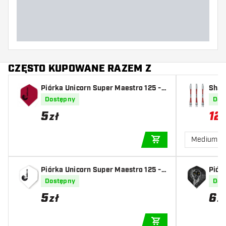
Długość lotki (MM)
CZĘSTO KUPOWANE RAZEM Z
Piórka Unicorn Super Maestro 125 -
Shaf
Red
Dostępny
Dos
5
12
,
7
zł
Medium
DODAJ DO KOSZYK
Piórka Unicorn Super Maestro 125 -
Piór
White
2
Dostępny
Dos
5
6
zł
z