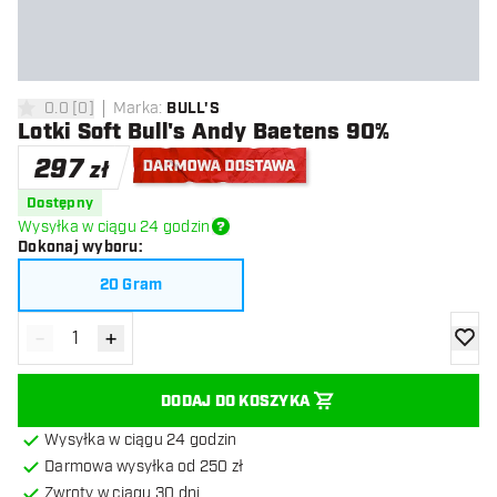
0.0
[
0
]
Marka
:
BULL'S
0 gwiazdki oceny
Lotki Soft Bull's Andy Baetens 90%
297
zł
Darmowa dostawa
Dostępny
Wysyłka w ciągu 24 godzin
Dokonaj wyboru
:
20 Gram
-
+
Zmniejsz ilość
Zwiększ ilość
dodaj 
DODAJ DO KOSZYKA
Wysyłka w ciągu 24 godzin
Darmowa wysyłka od 250 zł
Zwroty w ciągu 30 dni