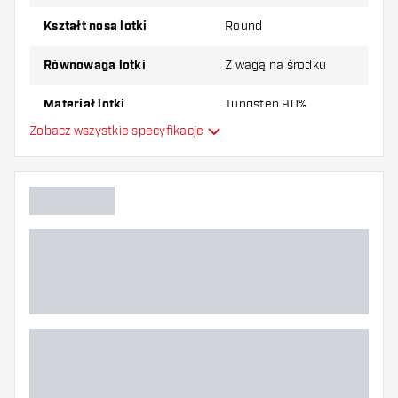
Kształt nosa lotki
Round
Równowaga lotki
Z wagą na środku
Materiał lotki
Tungsten 90%
Zobacz wszystkie specyfikacje
Typ Dartowy chwyt na nos
Gracz w darta
Kolor lotki
Strefa uchwytu lotki
Kształt lotki
Waga lotki
Szerokość lotki (MM)