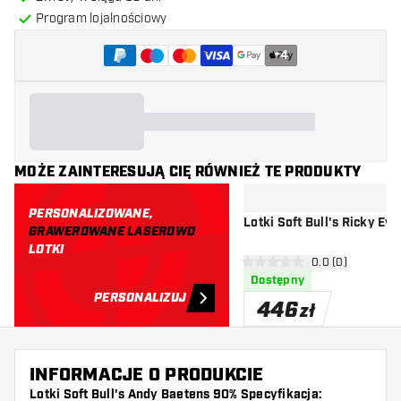
Program lojalnościowy
+
4
MOŻE ZAINTERESUJĄ CIĘ RÓWNIEŻ TE PRODUKTY
PERSONALIZOWANE,
Lotki Soft Bull's Ricky Ev
GRAWEROWANE LASEROWO
LOTKI
otwórz panel rec
0.0 (0)
0 gwiazdki oceny
Dostępny
PERSONALIZUJ
446
zł
INFORMACJE O PRODUKCIE
Lotki Soft Bull's Andy Baetens 90% Specyfikacja: