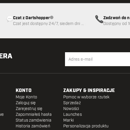
Czat z Dartshopper
Zadzwoń do n
Obsługa klienta niedostępna
Czat jest dostępny 24/7, siedem dni w
89
Dostępny od 1
tygodniu
TERA
KONTO
ZAKUPY & INSPIRACJE
Moje Konto
Pomoc w wyborze rzutek
Zaloguj się
Sprzedaż
Zarejestruj się
Nowości
we
Zapomniałeś hasła
Launches
Status zamówienia
Marki
Historia zamówień
Personalizacja produktu