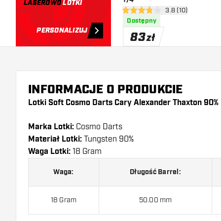
LASEROWO
LOTKI
otwórz panel recen
3.8 (10)
3.8 gwiazdki oceny
Dostępny
PERSONALIZUJ
83
zł
INFORMACJE O PRODUKCIE
Lotki Soft Cosmo Darts Cary Alexander Thaxton 90% 
Marka Lotki:
Cosmo Darts
Materiał Lotki:
Tungsten 90%
Waga Lotki:
18 Gram
Waga:
Długość Barrel:
18 Gram
50.00 mm