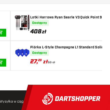
Lotki Harrows Ryan Searle V3 Quick Point 90%
Dostępny
408
zł
DODAJ DO KOSZYKA
Piórka L-Style Champagne L1 Standard Solid Bl
Dostępny
27
,
20
zł
32 zł
DODAJ DO KOSZYKA
Wysyłka w ciągu 24 godzin
Darmowa wysyłka
od 250 złoty