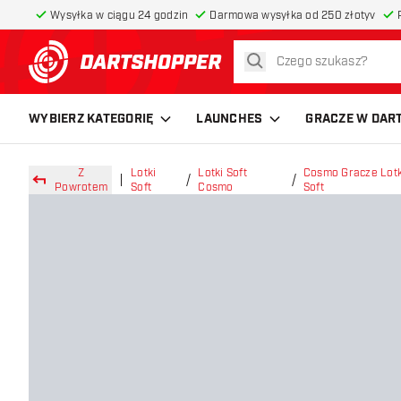
Wysyłka w ciągu 24 godzin
Darmowa wysyłka od 250 złotyv
szukaj
powrót do strony głównej
WYBIERZ KATEGORIĘ
LAUNCHES
GRACZE W DAR
Z
Lotki
Lotki Soft
Cosmo Gracze Lotk
Powrotem
Soft
Cosmo
Soft