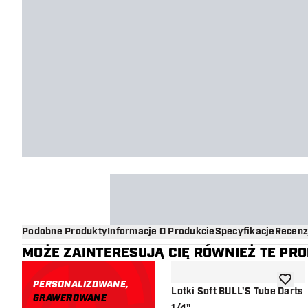
Podobne Produkty
Informacje O Produkcie
Specyfikacje
Recenz
MOŻE ZAINTERESUJĄ CIĘ RÓWNIEŻ TE PR
PERSONALIZOWANE,
dodaj d
Lotki Soft BULL'S Tube Darts
GRAWEROWANE
1/4"