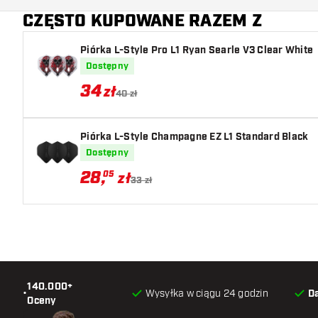
CZĘSTO KUPOWANE RAZEM Z
Kolor lotki
Piórka L-Style Pro L1 Ryan Searle V3 Clear White
Strefa uchwytu lotki
Dostępny
Kształt lotki
34
zł
40 zł
Waga lotki
Piórka L-Style Champagne EZ L1 Standard Black
Szerokość lotki (MM)
Dostępny
28
,
05
zł
Długość lotki (MM)
33 zł
140.000+
•
Wysyłka w ciągu 24 godzin
D
Oceny