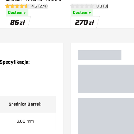
zji
otwórz panel recenzji
4.5 (274)
otwórz panel recenzj
0.0 (0)
4.5 gwiazdki oceny
0 gwiazdki oceny
Dostępny
Dostępny
86
270
zł
zł
Specyfikacja:
Średnica Barrel:
6.60 mm