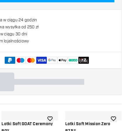
a w ciągu 24 godzin
a wysyłka od 250 zł
w ciągu 30 dni
m lojalnościowy
+
2
listy życzeń
dodaj do listy życzeń
dodaj do li
Lotki Soft GOAT Ceremony
Lotki Soft Mission Zero
L
90%
97.5%