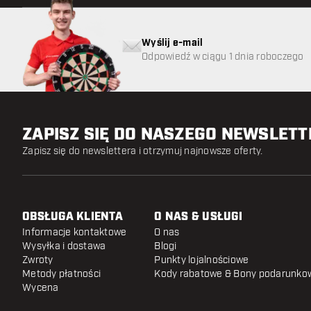
Wyślij e-mail
Odpowiedź w ciągu 1 dnia roboczego
ZAPISZ SIĘ DO NASZEGO NEWSLET
Zapisz się do newslettera i otrzymuj najnowsze oferty.
OBSŁUGA KLIENTA
O NAS & USŁUGI
Informacje kontaktowe
O nas
Wysyłka i dostawa
Blogi
Zwroty
Punkty lojalnościowe
Metody płatności
Kody rabatowe & Bony podarunko
Wycena