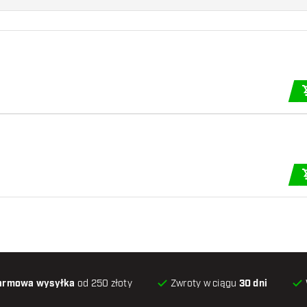
armowa wysyłka
od 250 złoty
Zwroty w ciągu
30 dni