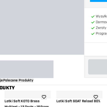
Wysyłk
Darmow
Zwroty 
Progra
je
Polecane Produkty
ODUKTY
o listy życzeń
dodaj do listy życzeń
dodaj do 
Lotki Soft KOTO Brass
Lotki Soft GOAT Reload 80%
Multiset - 12 Darts - 16Gram