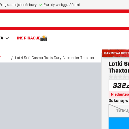
Program lojalnościowy
Zwroty w ciągu 30 dni
TA
INSPIRACJE
i
Lotki Soft Cosmo Darts Cary Alexander Thaxton
Darmowa do
Lotki S
90%
Thaxto
0 gwiazdki
332
z
Niedostę
Dokonaj w
18 Gr