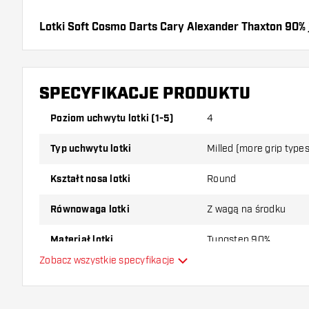
Lotki Soft Cosmo Darts Cary Alexander Thaxton 90% j
Lotki, 3 Piórki i 3 Shafty.
SPECYFIKACJE PRODUKTU
Poziom uchwytu lotki (1-5)
4
Typ uchwytu lotki
Milled (more grip types
Kształt nosa lotki
Round
Równowaga lotki
Z wagą na środku
Materiał lotki
Tungsten 90%
Zobacz wszystkie specyfikacje
Typ Dartowy chwyt na nos
Gracz w darta