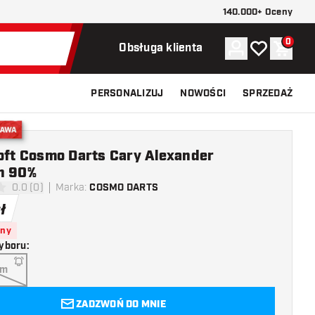
140.000+ Oceny
0
Konto
Moja lista ży
Koszy
Obsługa klienta
PERSONALIZUJ
NOWOŚCI
SPRZEDAŻ
stawa
oft Cosmo Darts Cary Alexander
n 90%
0.0 (0)
Marka
:
COSMO DARTS
 oceny
ł
pny
yboru
:
am
ZADZWOŃ DO MNIE