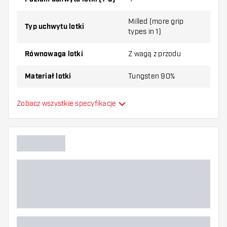
Milled (more grip
Typ uchwytu lotki
types in 1)
Równowaga lotki
Z wagą z przodu
Materiał lotki
Tungsten 90%
Typ Dartowy chwyt na nos
Smooth
Zobacz wszystkie specyfikacje
Gracz w darta
Kolor lotki
Kształt nosa lotki
Strefa uchwytu lotki
Kształt lotki