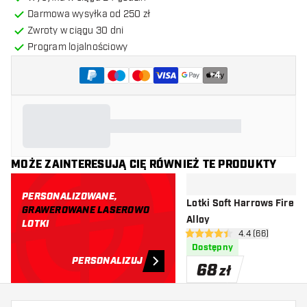
Darmowa wysyłka od 250 zł
Zwroty w ciągu 30 dni
Program lojalnościowy
+
4
MOŻE ZAINTERESUJĄ CIĘ RÓWNIEŻ TE PRODUKTY
PERSONALIZOWANE,
Lotki Soft Harrows Fire H
GRAWEROWANE LASEROWO
Alloy
LOTKI
otwórz panel rec
4.4 (66)
4.4 gwiazdki oceny
Dostępny
PERSONALIZUJ
68
zł