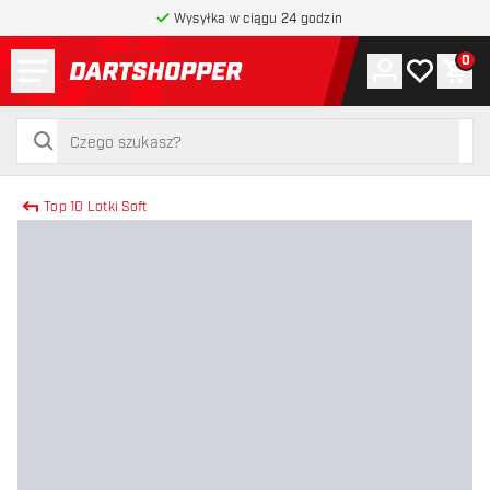
Wysyłka w ciągu 24 godzin
Menu
0
Konto
Moja lista 
Kos
powrót do strony głównej
szukaj
szukaj
Top 10 Lotki Soft