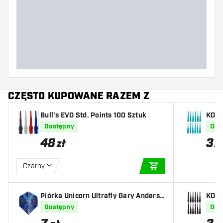
Waga lotki
Szerokość lotki (MM)
Długość lotki (MM)
CZĘSTO KUPOWANE RAZEM Z
Bull's EVO Std. Points 100 Sztuk
KOTO 
Dostępny
Dos
48
3
zł
z
Czarny
DODAJ DO KOSZYK
Piórka Unicorn Ultrafly Gary Anderso
KOTO 
n Phase 6 Plus
Dostępny
Dos