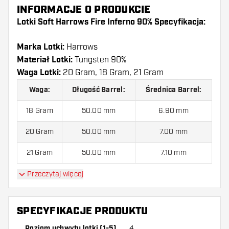
INFORMACJE O PRODUKCIE
Lotki Soft Harrows Fire Inferno 90% Specyfikacja:
Marka Lotki:
Harrows
Materiał Lotki:
Tungsten 90%
Waga Lotki:
20 Gram, 18 Gram, 21 Gram
Waga:
Długość Barrel:
Średnica Barrel:
18 Gram
50.00 mm
6.90 mm
20 Gram
50.00 mm
7.00 mm
21 Gram
50.00 mm
7.10 mm
Przeczytaj więcej
Lotki Soft Harrows Fire Inferno 90% jest
dostarczony z:
3 Lotki, 3 Piórki i 3 Shafty.
SPECYFIKACJE PRODUKTU
Poziom uchwytu lotki (1-5)
4