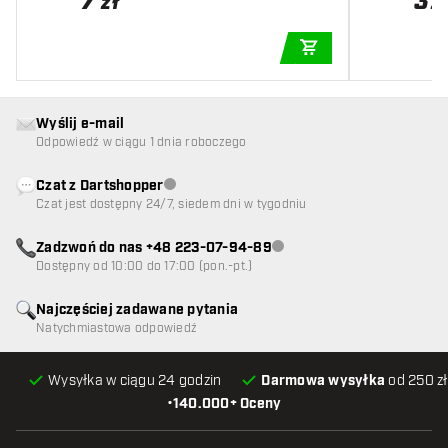
7
3
zł
z
DODAJ DO KOSZYK
Wyślij e-mail
Odpowiedź w ciągu 1 dnia roboczego
Czat z Dartshopper
Obsługa klienta niedostępna
Czat jest dostępny 24/7, siedem dni w tygodniu
Zadzwoń do nas +48 223-07-94-89
Obsługa klienta niedostępna
Dostępny od 10:00 do 17:00 (pon.-pt.)
Najczęściej zadawane pytania
Natychmiastowa odpowiedź
Wysyłka w ciągu 24 godzin
Darmowa wysyłka
od 250 zł
•
140.000+ Oceny