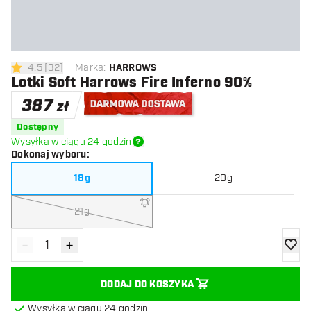
4.5
[
32
]
Marka
:
HARROWS
4.5 gwiazdki oceny
Lotki Soft Harrows Fire Inferno 90%
387
zł
Darmowa dostawa
Dostępny
Wysyłka w ciągu 24 godzin
Dokonaj wyboru
:
18g
20g
21g
-
+
Zmniejsz ilość
Zwiększ ilość
dodaj 
DODAJ DO KOSZYKA
Wysyłka w ciągu 24 godzin