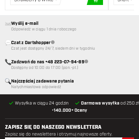
DODAJ DO KOSZYK
Wyślij e-mail
Odpowiedź w ciągu 1 dnia roboczego
Czat z Dartshopper
Obsługa klienta niedostępna
Czat jest dostępny 24/7, siedem dni w tygodniu
Zadzwoń do nas +48 223-07-94-89
Obsługa klienta niedostępna
Dostępny od 10:00 do 17:00 (pon.-pt.)
Najczęściej zadawane pytania
Natychmiastowa odpowiedź
Wysyłka w ciągu 24 godzin
Darmowa wysyłka
od 250 zł
•
140.000+ Oceny
ZAPISZ SIĘ DO NASZEGO NEWSLETTERA
Zapisz się do newslettera i otrzymuj najnowsze oferty.