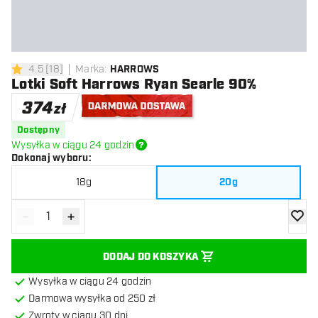
4.5
[
18
]
Marka
:
HARROWS
4.5 gwiazdki oceny
Lotki Soft Harrows Ryan Searle 90%
374
zł
Darmowa dostawa
Dostępny
Wysyłka w ciągu 24 godzin
Dokonaj wyboru
:
18g
20g
-
+
Zmniejsz ilość
Zwiększ ilość
dodaj 
DODAJ DO KOSZYKA
Wysyłka w ciągu 24 godzin
Darmowa wysyłka od 250 zł
Zwroty w ciągu 30 dni