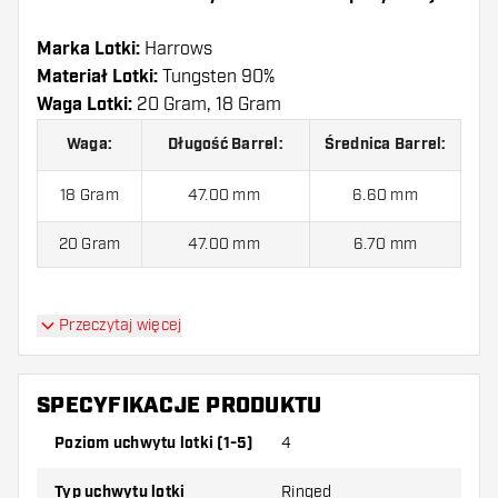
Marka Lotki:
Harrows
Materiał Lotki:
Tungsten 90%
Waga Lotki:
20 Gram, 18 Gram
Waga:
Długość Barrel:
Średnica Barrel:
18 Gram
47.00 mm
6.60 mm
20 Gram
47.00 mm
6.70 mm
Lotki Soft Harrows Ryan Searle 90% jest
Przeczytaj więcej
dostarczony z:
3 Lotki, 3 Piórki i 3 Shafty.
SPECYFIKACJE PRODUKTU
Poziom uchwytu lotki (1-5)
4
Typ uchwytu lotki
Ringed