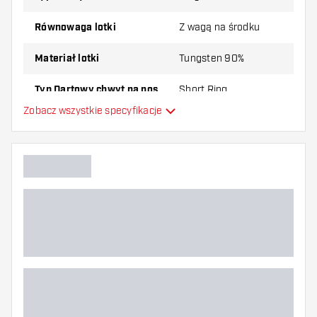
Równowaga lotki
Z wagą na środku
Materiał lotki
Tungsten 90%
Typ Dartowy chwyt na nos
Short Ring
Zobacz wszystkie specyfikacje
Gracz w darta
Kolor lotki
Kształt nosa lotki
Strefa uchwytu lotki
Kształt lotki
Waga lotki