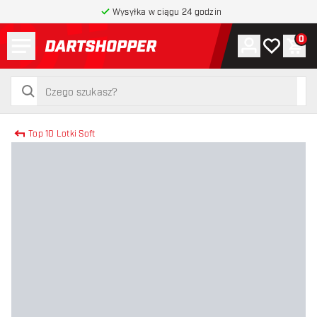
Wysyłka w ciągu 24 godzin
Menu
0
Konto
Moja lista 
Kos
powrót do strony głównej
szukaj
szukaj
Top 10 Lotki Soft