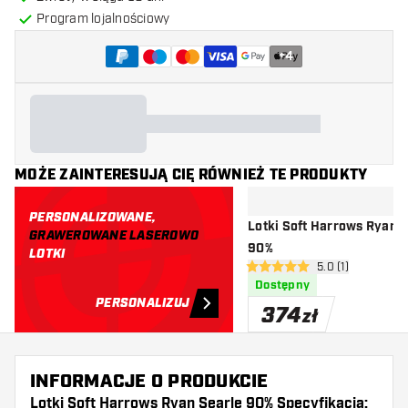
Program lojalnościowy
+
4
MOŻE ZAINTERESUJĄ CIĘ RÓWNIEŻ TE PRODUKTY
PERSONALIZOWANE,
Lotki Soft Harrows Ryan S
GRAWEROWANE LASEROWO
90%
LOTKI
otwórz panel rec
5.0 (1)
5 gwiazdki oceny
Dostępny
PERSONALIZUJ
374
zł
INFORMACJE O PRODUKCIE
Lotki Soft Harrows Ryan Searle 90% Specyfikacja: