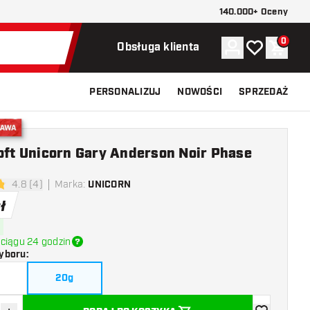
140.000+ Oceny
0
Konto
Moja lista ży
Koszy
Obsługa klienta
PERSONALIZUJ
NOWOŚCI
SPRZEDAŻ
stawa
oft Unicorn Gary Anderson Noir Phase
4.8 (4)
Marka
:
UNICORN
ki oceny
ł
ciągu 24 godzin
yboru
:
20g