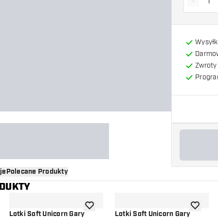
-
Zmniejs
Wysyłk
Darmow
Zwroty 
Progra
je
Polecane Produkty
ODUKTY
o listy życzeń
dodaj do listy życzeń
dodaj do 
Lotki Soft Unicorn Gary
Lotki Soft Unicorn Gary