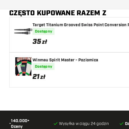
Kolor lotki
CZĘSTO KUPOWANE RAZEM Z
Kształt nosa lotki
Target Titanium Grooved Swiss Point Conversion 
Strefa uchwytu lotki
Dostępny
Kształt lotki
35
zł
Waga lotki
Winmau Spirit Master - Poziomica
Szerokość lotki (MM)
Dostępny
21
zł
Długość lotki (MM)
140.000+
•
Wysyłka w ciągu 24 godzin
D
Oceny