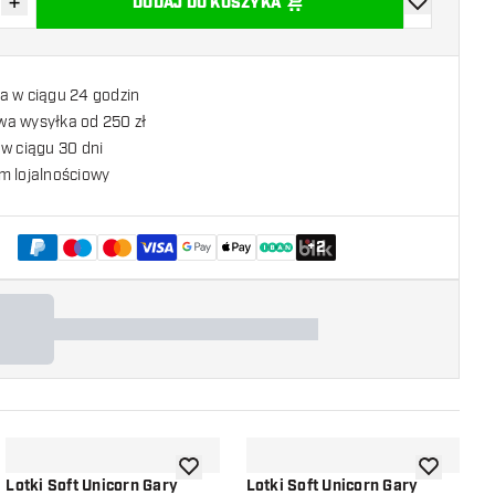
+
DODAJ DO KOSZYKA
z ilość
Zwiększ ilość
dodaj do list
a w ciągu 24 godzin
a wysyłka od 250 zł
w ciągu 30 dni
m lojalnościowy
+
2
listy życzeń
dodaj do listy życzeń
dodaj do li
Lotki Soft Unicorn Gary
Lotki Soft Unicorn Gary
L