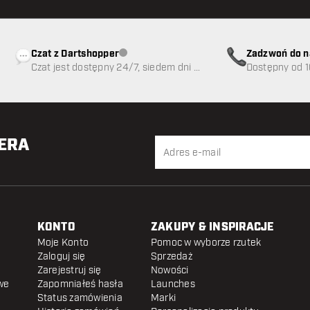
Czat z Dartshopper
Zadzwoń do n
Obsługa klienta niedostępna
Czat jest dostępny 24/7, siedem dni w
89
Dostępny od 1
tygodniu
TERA
KONTO
ZAKUPY & INSPIRACJE
Moje Konto
Pomoc w wyborze rzutek
Zaloguj się
Sprzedaż
Zarejestruj się
Nowości
we
Zapomniałeś hasła
Launches
Status zamówienia
Marki