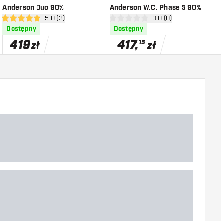
Anderson Duo 90%
Anderson W.C. Phase 5 90%
A
i
otwórz panel recenzji
5.0 (3)
otwórz panel recenzji
0.0 (0)
D
5 gwiazdki oceny
0 gwiazdki oceny
4
Dostępny
Dostępny
419
417
,
15
zł
zł