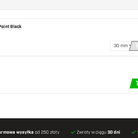
Point Black
30 mm
armowa wysyłka
od 250 złoty
Zwroty w ciągu
30 dni