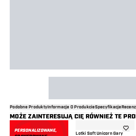
Podobne Produkty
Informacje O Produkcie
Specyfikacje
Recenz
MOŻE ZAINTERESUJĄ CIĘ RÓWNIEŻ TE PR
PERSONALIZOWANE,
dodaj d
Lotki Soft Unicorn Gary