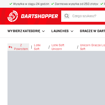
Wysyłka w ciągu 24 godzin
Darmowa wysyłka od 250 złotyv
szukaj
powrót do strony głównej
WYBIERZ KATEGORIĘ
LAUNCHES
GRACZE W DAR
Z
Lotki
Lotki Soft
Unicorn Gracze Lo
Powrotem
Soft
Unicorn
Soft