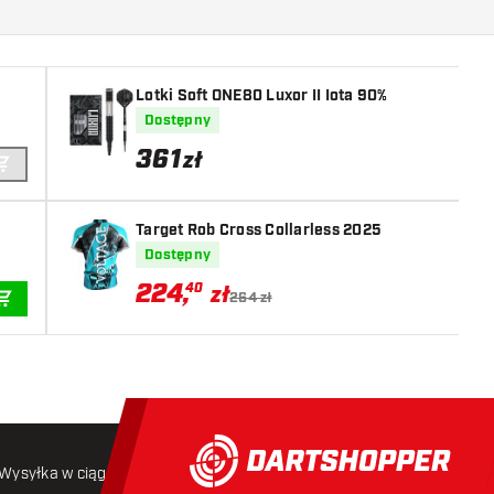
Lotki Soft ONE80 Luxor II Iota 90%
Dostępny
361
zł
DODAJ DO KOSZYKA
Target Rob Cross Collarless 2025
Dostępny
224
,
40
zł
264 zł
DODAJ DO KOSZYKA
Wysyłka w ciągu 24 godzin
Darmowa wysyłka
od 250 złoty