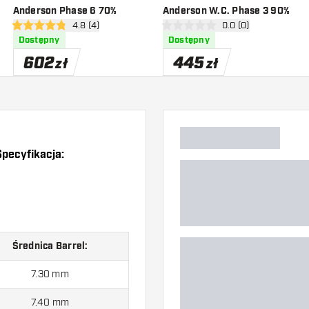
Anderson Phase 6 70%
Anderson W.C. Phase 3 90%
zji
otwórz panel recenzji
4.8 (4)
otwórz panel recenzj
0.0 (0)
4.8 gwiazdki oceny
0 gwiazdki oceny
Dostępny
Dostępny
602
445
zł
zł
Specyfikacja:
Średnica Barrel:
7.30 mm
7.40 mm