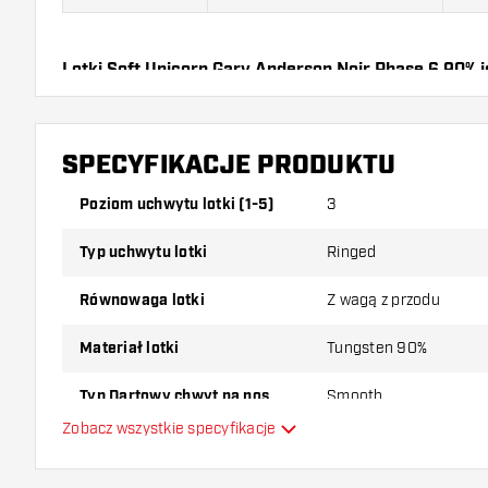
Lotki Soft Unicorn Gary Anderson Noir Phase 6 90% j
Lotki, 3 Piórki i 3 Shafty.
SPECYFIKACJE PRODUKTU
Poziom uchwytu lotki (1-5)
3
Typ uchwytu lotki
Ringed
Równowaga lotki
Z wagą z przodu
Materiał lotki
Tungsten 90%
Typ Dartowy chwyt na nos
Smooth
Zobacz wszystkie specyfikacje
Gracz w darta