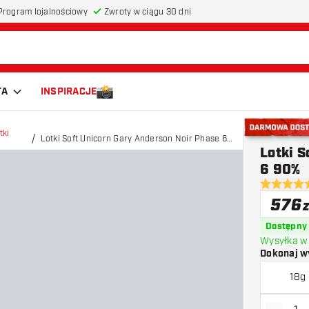
Program lojalnościowy
Zwroty w ciągu 30 dni
TA
INSPIRACJE
tki
Lotki Soft Unicorn Gary Anderson Noir Phase 6
Darmowa do
Lotki S
90%
6 90%
4.8 gwiazd
576
z
Dostępny
Wysyłka w 
Dokonaj w
18g