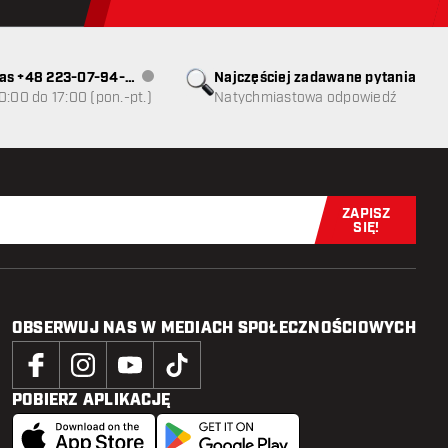
as +48 223-07-94-
Najczęściej zadawane pytania
Obsługa klienta niedostępna
0:00 do 17:00 (pon.-pt.)
Natychmiastowa odpowiedź
ZAPISZ
Zapisz się t
SIĘ!
OBSERWUJ NAS W MEDIACH SPOŁECZNOŚCIOWYCH
POBIERZ APLIKACJĘ