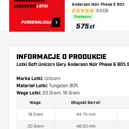
GRAWEROWANE
Anderson Noir Phase 5 80%
LASEROWO
LOTKI
otwórz panel recen
5.0 (3)
5 gwiazdki oceny
Dostępny
PERSONALIZUJ
575
zł
INFORMACJE O PRODUKCIE
Lotki Soft Unicorn Gary Anderson Noir Phase 6 90% 
Marka Lotki:
Unicorn
Materiał Lotki:
Tungsten 90%
Waga Lotki:
20 Gram, 18 Gram
Waga:
Długość Barrel:
18 Gram
44.70 mm
20 Gram
48.00 mm