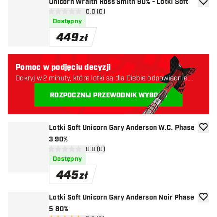
Unicorn Wraith Ross Smith 90% - Lotki Soft
dodaj 
otwórz panel recenzji
0.0 (0)
0 gwiazdki oceny
Dostępny
449
zł
Pomoc w podjęciu decyzji
Odkryj w 2 minuty, które lotki są dla Ciebie odpowiednie.
Zaczynajmy:
ROZPOCZNIJ PRZEWODNIK WYBORU
Lotki Soft Unicorn Gary Anderson W.C. Phase
dodaj 
3 90%
otwórz panel recenzji
0.0 (0)
0 gwiazdki oceny
Dostępny
445
zł
Lotki Soft Unicorn Gary Anderson Noir Phase
dodaj 
5 80%