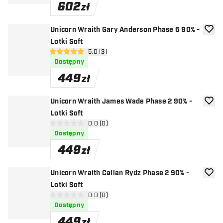
602
zł
Unicorn Wraith Gary Anderson Phase 6 90% -
dodaj 
Lotki Soft
otwórz panel recenzji
5.0 (3)
5 gwiazdki oceny
Dostępny
449
zł
Unicorn Wraith James Wade Phase 2 90% -
dodaj 
Lotki Soft
otwórz panel recenzji
0.0 (0)
0 gwiazdki oceny
Dostępny
449
zł
Unicorn Wraith Callan Rydz Phase 2 90% -
dodaj 
Lotki Soft
otwórz panel recenzji
0.0 (0)
0 gwiazdki oceny
Dostępny
449
zł