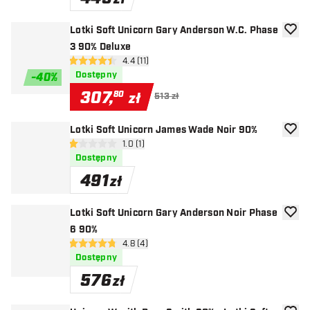
Lotki Soft Unicorn Gary Anderson W.C. Phase
dodaj 
3 90% Deluxe
otwórz panel recenzji
4.4 (11)
4.4 gwiazdki oceny
Dostępny
-
40
%
307
,
80
zł
513 zł
Lotki Soft Unicorn James Wade Noir 90%
dodaj 
otwórz panel recenzji
1.0 (1)
1 gwiazdki oceny
Dostępny
491
zł
Lotki Soft Unicorn Gary Anderson Noir Phase
dodaj 
6 90%
otwórz panel recenzji
4.8 (4)
4.8 gwiazdki oceny
Dostępny
576
zł