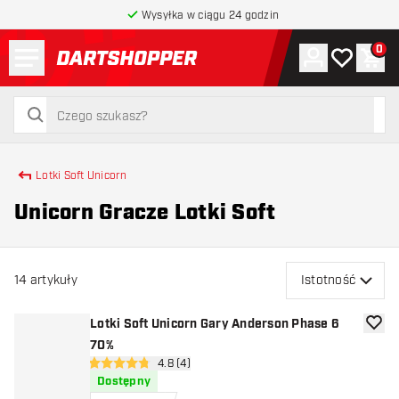
Wysyłka w ciągu 24 godzin
Menu
0
Konto
Moja lista 
Kos
powrót do strony głównej
szukaj
szukaj
Lotki Soft Unicorn
Unicorn Gracze Lotki Soft
14
artykuły
Istotność
Lotki Soft Unicorn Gary Anderson Phase 6
dodaj 
70%
otwórz panel recenzji
4.8 (4)
4.8 gwiazdki oceny
Dostępny