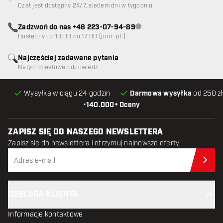
Czat jest dostępny 24/7, siedem dni w tygodniu
Zadzwoń do nas +48 223-07-94-89
Obsługa klienta niedostępna
Dostępny od 10:00 do 17:00 (pon.-pt.)
Najczęściej zadawane pytania
Natychmiastowa odpowiedź
Wysyłka w ciągu 24 godzin
Darmowa wysyłka
od 250 zł
•
140.000+ Oceny
ZAPISZ SIĘ DO NASZEGO NEWSLETTERA
Zapisz się do newslettera i otrzymuj najnowsze oferty.
Zap
OBSŁUGA KLIENTA
Informacje kontaktowe