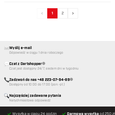
1
2
Poprzedni
Następny
Wyślij e-mail
Odpowiedź w ciągu 1 dnia roboczego
Czat z Dartshopper
Obsługa klienta niedostępna
Czat jest dostępny 24/7, siedem dni w tygodniu
Zadzwoń do nas +48 223-07-94-89
Obsługa klienta niedostępna
Dostępny od 10:00 do 17:00 (pon.-pt.)
Najczęściej zadawane pytania
Natychmiastowa odpowiedź
Wysyłka w ciągu 24 godzin
Darmowa wysyłka
od 250 zł