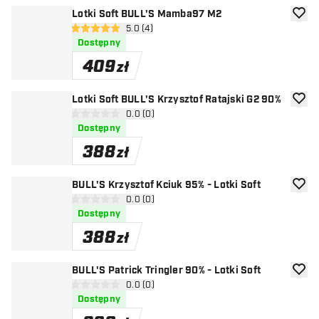
Lotki Soft BULL'S Mamba97 M2
dodaj 
otwórz panel recenzji
5.0 (4)
5 gwiazdki oceny
Dostępny
409
zł
Lotki Soft BULL'S Krzysztof Ratajski G2 90%
dodaj 
otwórz panel recenzji
0.0 (0)
0 gwiazdki oceny
Dostępny
388
zł
BULL'S Krzysztof Kciuk 95% - Lotki Soft
dodaj 
otwórz panel recenzji
0.0 (0)
0 gwiazdki oceny
Dostępny
388
zł
BULL'S Patrick Tringler 90% - Lotki Soft
dodaj 
otwórz panel recenzji
0.0 (0)
0 gwiazdki oceny
Dostępny