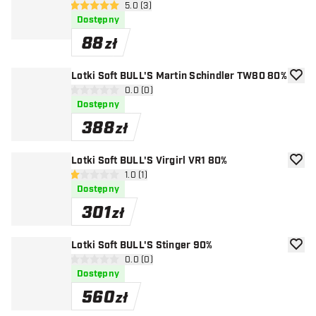
otwórz panel recenzji
5.0 (3)
5 gwiazdki oceny
Dostępny
88
zł
Lotki Soft BULL'S Martin Schindler TW80 80%
dodaj 
otwórz panel recenzji
0.0 (0)
0 gwiazdki oceny
Dostępny
388
zł
Lotki Soft BULL'S Virgirl VR1 80%
dodaj 
otwórz panel recenzji
1.0 (1)
1 gwiazdki oceny
Dostępny
301
zł
Lotki Soft BULL'S Stinger 90%
dodaj 
otwórz panel recenzji
0.0 (0)
0 gwiazdki oceny
Dostępny
560
zł