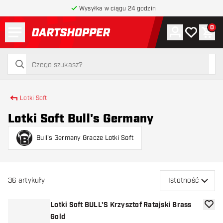
Wysyłka w ciągu 24 godzin
Menu
0
Konto
Moja lista 
Kos
powrót do strony głównej
szukaj
szukaj
Lotki Soft
Lotki Soft Bull's Germany
Bull's Germany Gracze Lotki Soft
36
artykuły
Istotność
Lotki Soft BULL'S Krzysztof Ratajski Brass
dodaj 
Gold