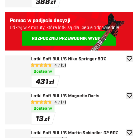
388
zł
Pomoc w podjęciu decyzji
Odkryj w 2 minuty, które lotki są dla Ciebie odpowiednie.
Zaczynajmy:
ROZPOCZNIJ PRZEWODNIK WYBORU
Lotki Soft BULL'S Niko Springer 90%
dodaj 
otwórz panel recenzji
4.7 (3)
4.7 gwiazdki oceny
Dostępny
431
zł
Lotki Soft BULL'S Magnetic Darts
dodaj 
otwórz panel recenzji
4.7 (7)
4.7 gwiazdki oceny
Dostępny
13
zł
Lotki Soft BULL'S Martin Schindler G2 90%
dodaj 