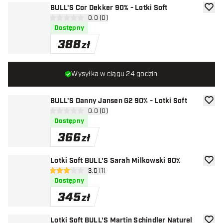
BULL'S Cor Dekker 90% - Lotki Soft
dodaj 
otwórz panel recenzji
0.0 (0)
0 gwiazdki oceny
Dostępny
388
zł
Wysyłka w ciągu 24 godzin
BULL'S Danny Jansen G2 90% - Lotki Soft
dodaj 
otwórz panel recenzji
0.0 (0)
0 gwiazdki oceny
Dostępny
366
zł
Lotki Soft BULL'S Sarah Milkowski 90%
dodaj 
otwórz panel recenzji
3.0 (1)
3 gwiazdki oceny
Dostępny
345
zł
Lotki Soft BULL'S Martin Schindler Naturel