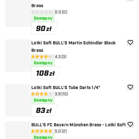
dodaj 
Brass
otwórz panel recenzji
0.0 (0)
0 gwiazdki oceny
Dostępny
90
zł
Lotki Soft BULL'S Martin Schindler Black
dodaj 
Brass
otwórz panel recenzji
4.3 (3)
4.3 gwiazdki oceny
Dostępny
108
zł
Lotki Soft BULL'S Tube Darts 1/4"
dodaj 
otwórz panel recenzji
3.8 (10)
3.8 gwiazdki oceny
Dostępny
83
zł
BULL'S FC Bayern München Brass - Lotki Soft
dodaj 
otwórz panel recenzji
5.0 (2)
5 gwiazdki oceny
Dostępny