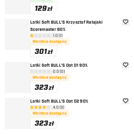
129
zł
Lotki Soft BULL'S Krzysztof Ratajski
dodaj 
Scoremaster 80%
otwórz panel recenzji
1.0 (1)
1 gwiazdki oceny
Wkrótce dostępny
301
zł
Lotki Soft BULL'S Dot D1 90%
dodaj 
otwórz panel recenzji
0.0 (0)
0 gwiazdki oceny
Wkrótce dostępny
323
zł
Lotki Soft BULL'S Dot D2 90%
dodaj 
otwórz panel recenzji
4.0 (3)
4 gwiazdki oceny
Wkrótce dostępny
323
zł