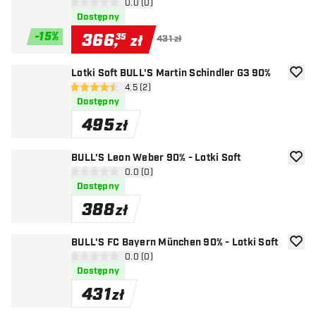
otwórz panel recenzji
0.0 (0)
0 gwiazdki oceny
Dostępny
-
15
%
366
,
35
zł
431 zł
Lotki Soft BULL'S Martin Schindler G3 90%
dodaj 
otwórz panel recenzji
4.5 (2)
4.5 gwiazdki oceny
Dostępny
495
zł
BULL'S Leon Weber 90% - Lotki Soft
dodaj 
otwórz panel recenzji
0.0 (0)
0 gwiazdki oceny
Dostępny
388
zł
BULL'S FC Bayern München 90% - Lotki Soft
dodaj 
otwórz panel recenzji
0.0 (0)
0 gwiazdki oceny
Dostępny
431
zł