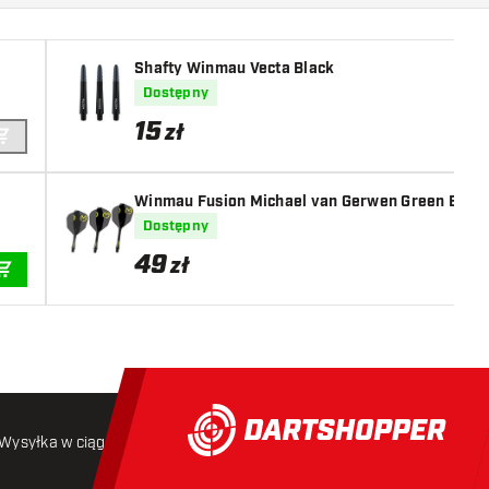
Shafty Winmau Vecta Black
Dostępny
15
zł
DODAJ DO KOSZYKA
Winmau Fusion Michael van Gerwen Green Blac
Dostępny
49
zł
DODAJ DO KOSZYKA
Wysyłka w ciągu 24 godzin
Darmowa wysyłka
od 250 złoty