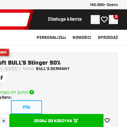
140.000+ Oceny
0
Konto
Moja lista ży
Koszy
Obsługa klienta
PERSONALIZUJ
NOWOŚCI
SPRZEDAŻ
stawa
oft BULL'S Stinger 90%
0.0 (0)
Marka
:
BULL'S GERMANY
 oceny
zł
ciągu 24 godzin
yboru
:
20g
+
DODAJ DO KOSZYKA
z ilość
Zwiększ ilość
dodaj do list