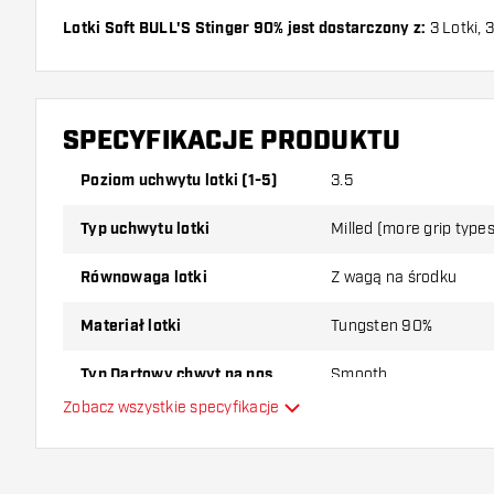
Lotki Soft BULL'S Stinger 90% jest dostarczony z:
3 Lotki, 3
SPECYFIKACJE PRODUKTU
Poziom uchwytu lotki (1-5)
3.5
Typ uchwytu lotki
Milled (more grip types 
Równowaga lotki
Z wagą na środku
Materiał lotki
Tungsten 90%
Typ Dartowy chwyt na nos
Smooth
Zobacz wszystkie specyfikacje
Gracz w darta
Kolor lotki