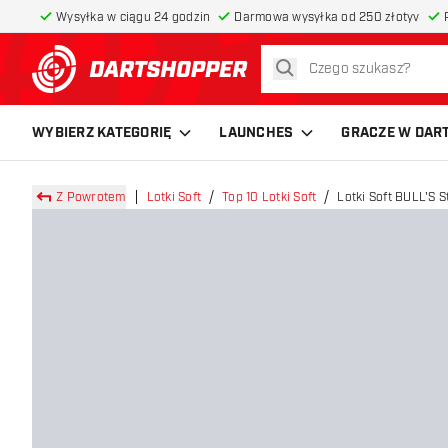
Wysyłka w ciągu 24 godzin
Darmowa wysyłka od 250 złotyv
szukaj
powrót do strony głównej
WYBIERZ KATEGORIĘ
LAUNCHES
GRACZE W DAR
Z Powrotem
Lotki Soft
Top 10 Lotki Soft
Lotki Soft BULL'S 