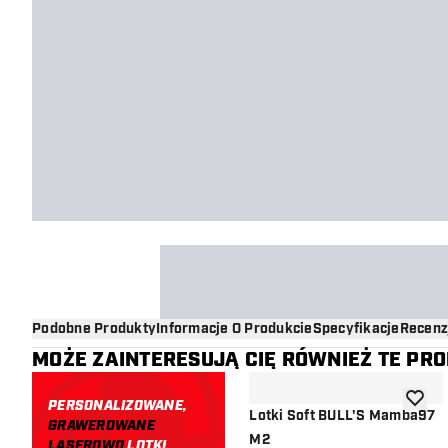
Podobne Produkty
Informacje O Produkcie
Specyfikacje
Recenz
MOŻE ZAINTERESUJĄ CIĘ RÓWNIEŻ TE PR
PERSONALIZOWANE,
dodaj d
Lotki Soft BULL'S Mamba97
GRAWEROWANE
M2
LASEROWO
LOTKI