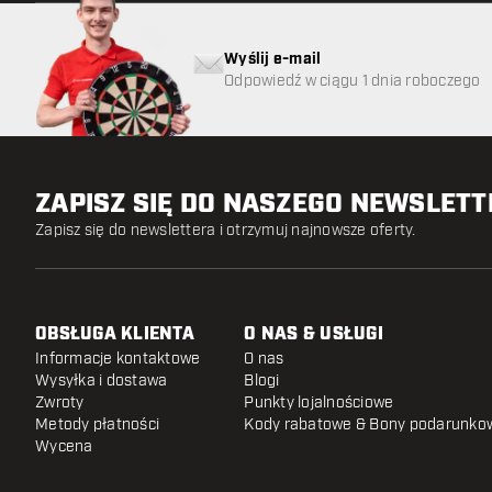
Wyślij e-mail
Odpowiedź w ciągu 1 dnia roboczego
ZAPISZ SIĘ DO NASZEGO NEWSLET
Zapisz się do newslettera i otrzymuj najnowsze oferty.
OBSŁUGA KLIENTA
O NAS & USŁUGI
Informacje kontaktowe
O nas
Wysyłka i dostawa
Blogi
Zwroty
Punkty lojalnościowe
Metody płatności
Kody rabatowe & Bony podarunko
Wycena