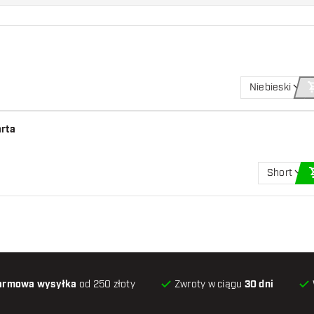
Niebieski
arta
Short
armowa wysyłka
od 250 złoty
Zwroty w ciągu
30 dni