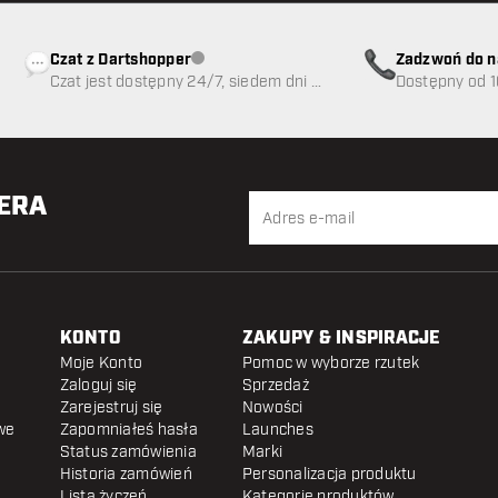
Czat z Dartshopper
Zadzwoń do n
Obsługa klienta niedostępna
Czat jest dostępny 24/7, siedem dni w
89
Dostępny od 1
tygodniu
TERA
KONTO
ZAKUPY & INSPIRACJE
Moje Konto
Pomoc w wyborze rzutek
Zaloguj się
Sprzedaż
Zarejestruj się
Nowości
we
Zapomniałeś hasła
Launches
Status zamówienia
Marki
Historia zamówień
Personalizacja produktu
Lista życzeń
Kategorie produktów