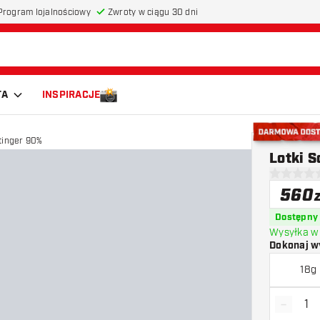
Program lojalnościowy
Zwroty w ciągu 30 dni
TA
INSPIRACJE
Stinger 90%
Darmowa do
Lotki S
0 gwiazdki
560
Dostępny
Wysyłka w 
Dokonaj w
18g
-
Zmniejs