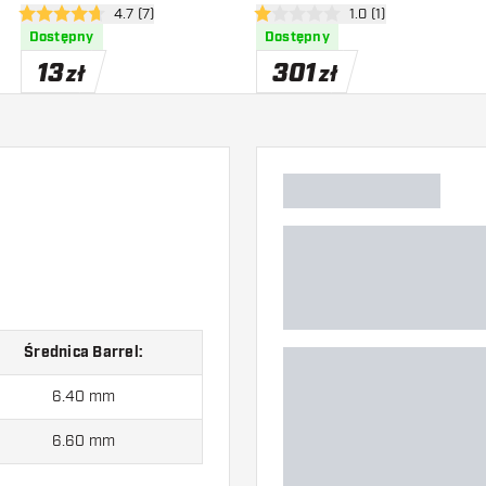
zji
otwórz panel recenzji
4.7 (7)
otwórz panel recenzji
1.0 (1)
4.7 gwiazdki oceny
1 gwiazdki oceny
Dostępny
Dostępny
13
301
zł
zł
Średnica Barrel:
6.40 mm
6.60 mm