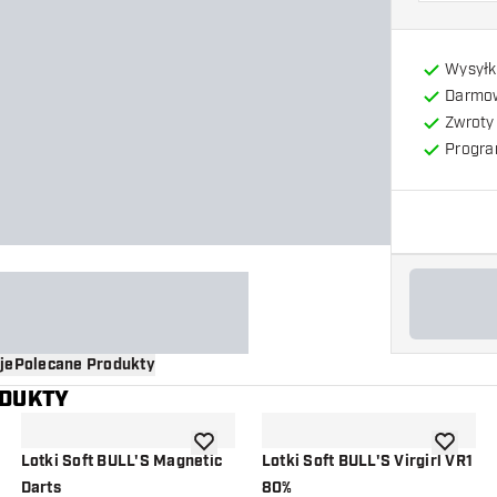
Wysyłk
Darmow
Zwroty 
Progra
je
Polecane Produkty
ODUKTY
o listy życzeń
dodaj do listy życzeń
dodaj do 
Lotki Soft BULL'S Magnetic
Lotki Soft BULL'S Virgirl VR1
Darts
80%