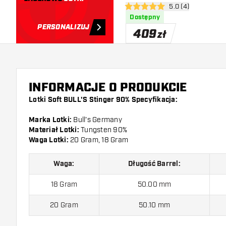
otwórz panel recen
5.0 (4)
5 gwiazdki oceny
Dostępny
PERSONALIZUJ
409
zł
INFORMACJE O PRODUKCIE
Lotki Soft BULL'S Stinger 90% Specyfikacja:
Marka Lotki:
Bull's Germany
Materiał Lotki:
Tungsten 90%
Waga Lotki:
20 Gram, 18 Gram
Waga:
Długość Barrel:
18 Gram
50.00 mm
20 Gram
50.10 mm