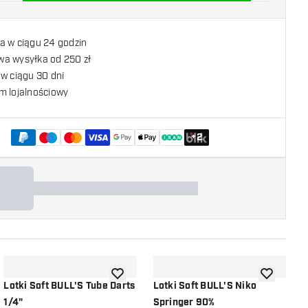
a w ciągu 24 godzin
a wysyłka od 250 zł
w ciągu 30 dni
m lojalnościowy
+
2
listy życzeń
dodaj do listy życzeń
dodaj do li
Lotki Soft BULL'S Tube Darts
Lotki Soft BULL'S Niko
L
1/4"
Springer 90%
S