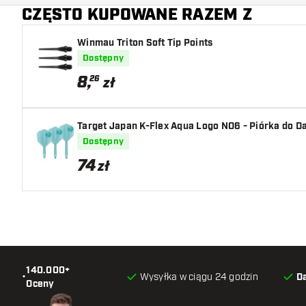
CZĘSTO KUPOWANE RAZEM Z
Kształt nosa lotki
Winmau Triton Soft Tip Points
Strefa uchwytu lotki
Dostępny
Kształt lotki
8
,
26
zł
Waga lotki
Target Japan K-Flex Aqua Logo NO6 - Piórka do D
Szerokość lotki (MM)
Dostępny
74
zł
Długość lotki (MM)
140.000+
•
Wysyłka w ciągu 24 godzin
D
Oceny