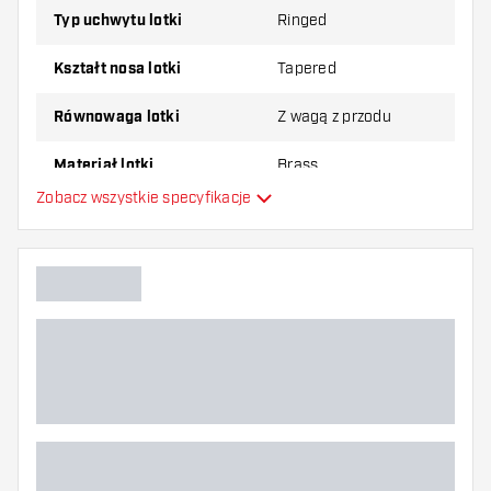
Typ uchwytu lotki
Ringed
Kształt nosa lotki
Tapered
Równowaga lotki
Z wagą z przodu
Materiał lotki
Brass
Zobacz wszystkie specyfikacje
Typ Dartowy chwyt na nos
Gracz w darta
Kolor lotki
Strefa uchwytu lotki
Kształt lotki
Waga lotki