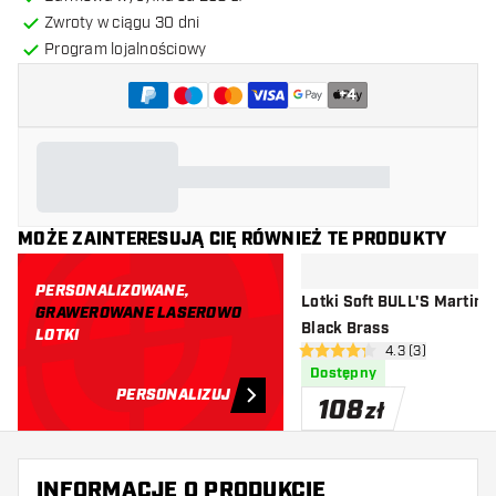
Zwroty w ciągu 30 dni
Program lojalnościowy
+
4
MOŻE ZAINTERESUJĄ CIĘ RÓWNIEŻ TE PRODUKTY
PERSONALIZOWANE,
Lotki Soft BULL'S Martin 
GRAWEROWANE LASEROWO
Black Brass
LOTKI
otwórz panel rec
4.3 (3)
4.3 gwiazdki oceny
Dostępny
PERSONALIZUJ
108
zł
INFORMACJE O PRODUKCIE