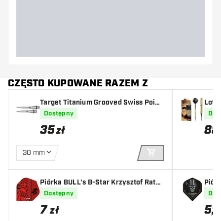
Szerokość lotki (MM)
Długość lotki (MM)
CZĘSTO KUPOWANE RAZEM Z
Target Titanium Grooved Swiss Point
Lotki
Conversion Point Silver
Bras
Dostępny
Dos
35
88
zł
30 mm
DODAJ DO KOSZYK
Piórka BULL's B-Star Krzysztof Rataj
Piór
ski Scoremaster
Dostępny
Dos
7
5
,
04
zł