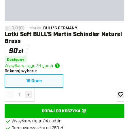
0.0
[
0
]
Marka
:
BULL'S GERMANY
0 gwiazdki oceny
Lotki Soft BULL'S Martin Schindler Naturel
Brass
90
zł
Dostępny
Wysyłka w ciągu 24 godzin
Dokonaj wyboru
:
18 Gram
-
+
Zmniejsz ilość
Zwiększ ilość
dodaj 
DODAJ DO KOSZYKA
Wysyłka w ciągu 24 godzin
Darmowa wysyłka od 250 zł