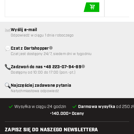
DODAJ DO KOSZYK
Wyślij e-mail
Odpowiedź w ciągu 1 dnia roboczego
Czat z Dartshopper
Obsługa klienta niedostępna
Czat jest dostępny 24/7, siedem dni w tygodniu
Zadzwoń do nas +48 223-07-94-89
Obsługa klienta niedostępna
Dostępny od 10:00 do 17:00 (pon.-pt.)
Najczęściej zadawane pytania
Natychmiastowa odpowiedź
Wysyłka w ciągu 24 godzin
Darmowa wysyłka
od 250 zł
•
140.000+ Oceny
ZAPISZ SIĘ DO NASZEGO NEWSLETTERA