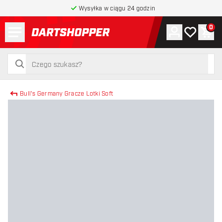
Wysyłka w ciągu 24 godzin
Menu
0
Konto
Moja lista 
Kos
powrót do strony głównej
szukaj
szukaj
Bull's Germany Gracze Lotki Soft