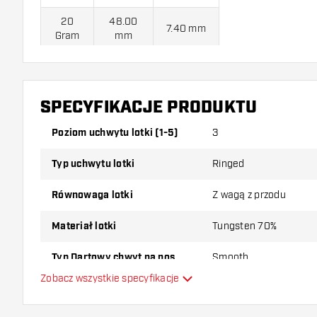
20
48.00
7.40 mm
Gram
mm
Lotki Soft Unicorn Gary Anderson Phase 6 70% jest d
SPECYFIKACJE PRODUKTU
Piórki i 3 Shafty.
Poziom uchwytu lotki (1-5)
3
Typ uchwytu lotki
Ringed
Równowaga lotki
Z wagą z przodu
Materiał lotki
Tungsten 70%
Typ Dartowy chwyt na nos
Smooth
Zobacz wszystkie specyfikacje
Gracz w darta