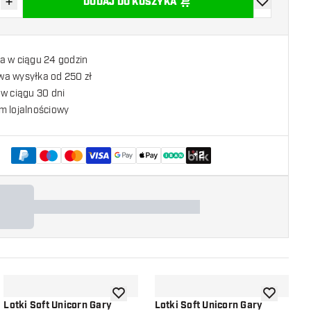
+
DODAJ DO KOSZYKA
z ilość
Zwiększ ilość
dodaj do list
a w ciągu 24 godzin
a wysyłka od 250 zł
w ciągu 30 dni
m lojalnościowy
+
2
listy życzeń
dodaj do listy życzeń
dodaj do li
Lotki Soft Unicorn Gary
Lotki Soft Unicorn Gary
L