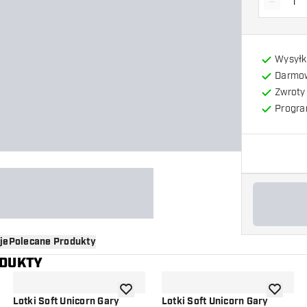
-
Zmniejs
Wysyłk
Darmow
Zwroty 
Progra
je
Polecane Produkty
ODUKTY
o listy życzeń
dodaj do listy życzeń
dodaj do 
Lotki Soft Unicorn Gary
Lotki Soft Unicorn Gary