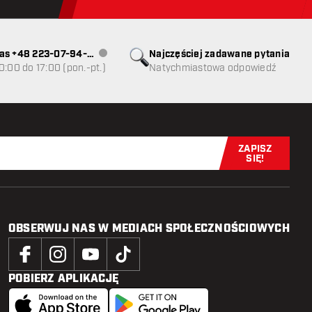
as +48 223-07-94-
Najczęściej zadawane pytania
Obsługa klienta niedostępna
0:00 do 17:00 (pon.-pt.)
Natychmiastowa odpowiedź
ZAPISZ
Zapisz się t
SIĘ!
OBSERWUJ NAS W MEDIACH SPOŁECZNOŚCIOWYCH
POBIERZ APLIKACJĘ