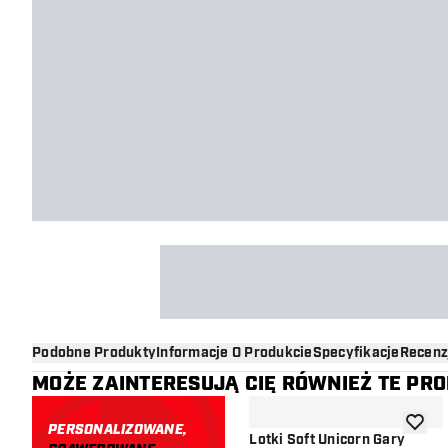
Podobne Produkty
Informacje O Produkcie
Specyfikacje
Recenz
MOŻE ZAINTERESUJĄ CIĘ RÓWNIEŻ TE PR
PERSONALIZOWANE,
dodaj d
Lotki Soft Unicorn Gary