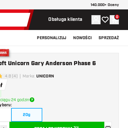
140.000+ Oceny
0
Konto
Moja lista ży
Koszy
Obsługa klienta
PERSONALIZUJ
NOWOŚCI
SPRZEDAŻ
stawa
Soft Unicorn Gary Anderson Phase 6
4.8 (4)
Marka
:
UNICORN
ki oceny
ł
ciągu 24 godzin
yboru
:
20g