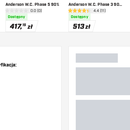
Anderson W.C. Phase 5 90%
Anderson W.C. Phase 3 90%
zji
otwórz panel recenzji
0.0 (0)
otwórz panel recenzj
4.4 (11)
Deluxe
0 gwiazdki oceny
4.4 gwiazdki oceny
Dostępny
Dostępny
417
,
513
15
zł
zł
fikacja: