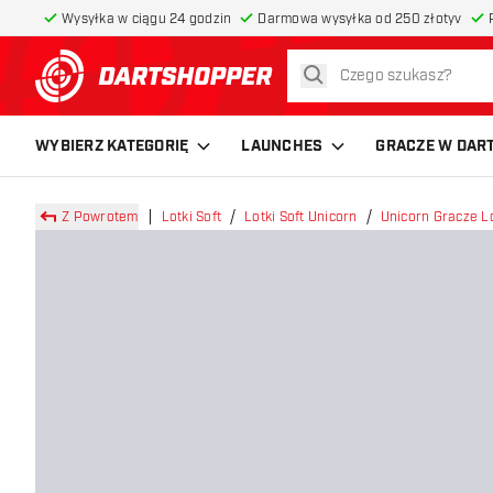
Wysyłka w ciągu 24 godzin
Darmowa wysyłka od 250 złotyv
szukaj
powrót do strony głównej
WYBIERZ KATEGORIĘ
LAUNCHES
GRACZE W DAR
Z Powrotem
Lotki Soft
Lotki Soft Unicorn
Unicorn Gracze Lo