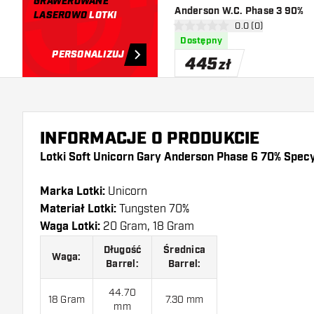
GRAWEROWANE
Anderson W.C. Phase 3 90%
LASEROWO
LOTKI
otwórz panel recen
0.0 (0)
0 gwiazdki oceny
Dostępny
PERSONALIZUJ
445
zł
INFORMACJE O PRODUKCIE
Lotki Soft Unicorn Gary Anderson Phase 6 70% Specy
Marka Lotki:
Unicorn
Materiał Lotki:
Tungsten 70%
Waga Lotki:
20 Gram, 18 Gram
Długość
Średnica
Waga:
Barrel:
Barrel:
44.70
18 Gram
7.30 mm
mm