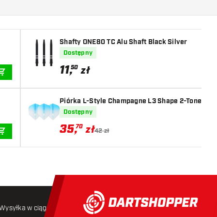
Shafty ONE80 TC Alu Shaft Black Silver
Dostępny
11
,
50
zł
DODAJ DO KOSZYKA
Piórka L-Style Champagne L3 Shape 2-Tone CW
Dostępny
35
,
70
zł
42 zł
DODAJ DO KOSZYKA
Wysyłka w ciągu 24 godzin
Darmowa wysyłka
od 250 złoty