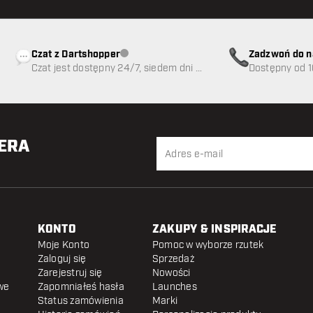
Czat z Dartshopper
Zadzwoń do n
Obsługa klienta niedostępna
Czat jest dostępny 24/7, siedem dni w
89
Dostępny od 1
tygodniu
TERA
KONTO
ZAKUPY & INSPIRACJE
Moje Konto
Pomoc w wyborze rzutek
Zaloguj się
Sprzedaż
Zarejestruj się
Nowości
we
Zapomniałeś hasła
Launches
Status zamówienia
Marki