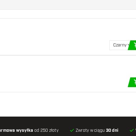
Czarny
armowa wysyłka
od 250 złoty
Zwroty w ciągu
30 dni