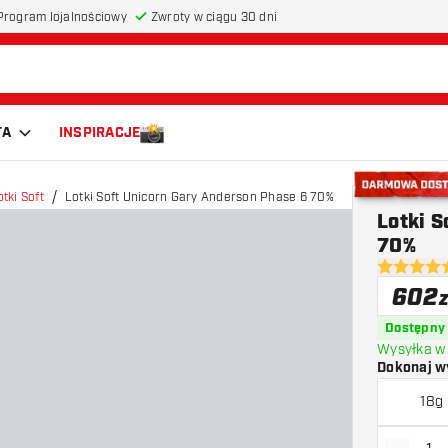
Program lojalnościowy
Zwroty w ciągu 30 dni
TA
INSPIRACJE
tki Soft
Lotki Soft Unicorn Gary Anderson Phase 6 70%
Darmowa do
Lotki 
70%
4.8 gwiazd
602
z
Dostępny
Wysyłka w 
Dokonaj w
18g