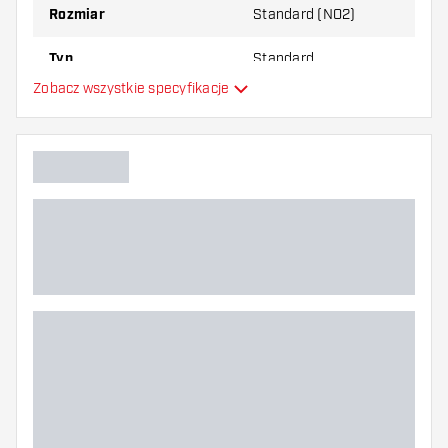
Rozmiar
Standard (NO2)
Typ
Standard
Zobacz wszystkie specyfikacje
Elastyczność
Dodatkowe kolory
Główny kolor