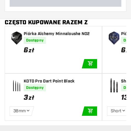
CZĘSTO KUPOWANE RAZEM Z
Piórka Alchemy Minnaloushe NO2
Piór
Dostępny
Dos
6
6
zł
z
DODAJ DO KOSZYK
KOTO Pro Dart Point Black
Shaf
al Gr
Dostępny
Dos
3
13
zł
38mm
Short
DODAJ DO KOSZYK