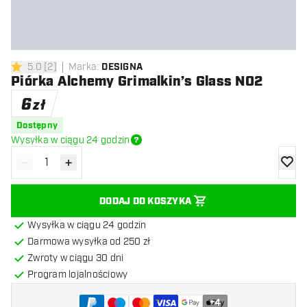
5.0
[
2
]
Marka
:
DESIGNA
5 gwiazdki oceny
Piórka Alchemy Grimalkin’s Glass NO2
6
zł
Dostępny
Wysyłka w ciągu 24 godzin
-
+
Zmniejsz ilość
Zwiększ ilość
dodaj 
DODAJ DO KOSZYKA
Wysyłka w ciągu 24 godzin
Darmowa wysyłka od 250 zł
Zwroty w ciągu 30 dni
Program lojalnościowy
+
4