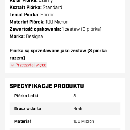
Kolor Piórka:
Czarny
Kształt Piórka:
Standard
Temat Piórka:
Horror
Materiał Piórek:
100 Micron
Zawartość opakowania:
1 zestaw (3 piórka)
Marka:
Designa
Piórka są sprzedawane jako zestaw (3 piórka
razem)
Przeczytaj więcej
Dartshopper tip!
Upewnij się, że masz pod ręką dużo piórek i
SPECYFIKACJE PRODUKTU
shaftów. Mogą one zostać uszkodzone lub
Piórka Lotki
3
złamane w wyniku użytkowania.
Gracz w darta
Brak
Wypróbuj inny kształt, materiał lub grubość
piórek, aby dowiedzieć się, który wariant
Materiał
100 Micron
najbardziej Ci odpowiada!