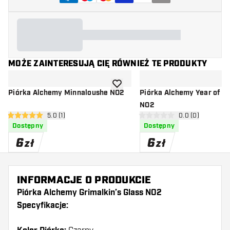
MOŻE ZAINTERESUJĄ CIĘ RÓWNIEŻ TE PRODUKTY
dodaj do listy życzeń
Piórka Alchemy Minnaloushe NO2
Piórka Alchemy Year of t
NO2
otwórz panel recenzji
5.0 (1)
otwórz panel rec
0.0 (0)
5 gwiazdki oceny
0 gwiazdki oceny
Dostępny
Dostępny
6
6
zł
zł
INFORMACJE O PRODUKCIE
Piórka Alchemy Grimalkin’s Glass NO2
Specyfikacje: