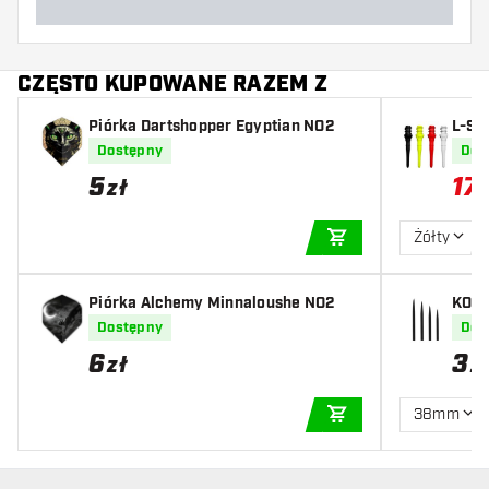
CZĘSTO KUPOWANE RAZEM Z
Piórka Dartshopper Egyptian NO2
L-St
ips
Dostępny
Dos
5
17
zł
Żółty
DODAJ DO KOSZYK
Piórka Alchemy Minnaloushe NO2
KOTO
Dostępny
Dos
6
3
zł
z
38mm
DODAJ DO KOSZYK