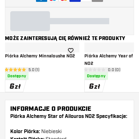
MOŻE ZAINTERESUJĄ CIĘ RÓWNIEŻ TE PRODUKTY
dodaj do listy życzeń
Piórka Alchemy Minnaloushe NO2
Piórka Alchemy Year of t
NO2
otwórz panel recenzji
5.0 (1)
otwórz panel rec
0.0 (0)
5 gwiazdki oceny
0 gwiazdki oceny
Dostępny
Dostępny
6
6
zł
zł
INFORMACJE O PRODUKCIE
Piórka Alchemy Star of Ailouros NO2 Specyfikacje:
Kolor Piórka:
Niebieski