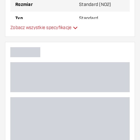
Rozmiar
Standard (NO2)
Typ
Standard
Zobacz wszystkie specyfikacje
Elastyczność
Główny kolor