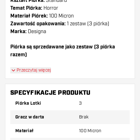
Kształt Piórka:
Standard
Temat Piórka:
Horror
Materiał Piórek:
100 Micron
Zawartość opakowania:
1 zestaw (3 piórka)
Marka:
Designa
Piórka są sprzedawane jako zestaw (3 piórka
razem)
Dartshopper tip!
Przeczytaj więcej
Upewnij się, że masz pod ręką dużo piórek i
shaftów. Mogą one zostać uszkodzone lub
SPECYFIKACJE PRODUKTU
złamane w wyniku użytkowania.
Piórka Lotki
3
Wypróbuj inny kształt, materiał lub grubość
Gracz w darta
Brak
piórek, aby dowiedzieć się, który wariant
najbardziej Ci odpowiada!
Materiał
100 Micron