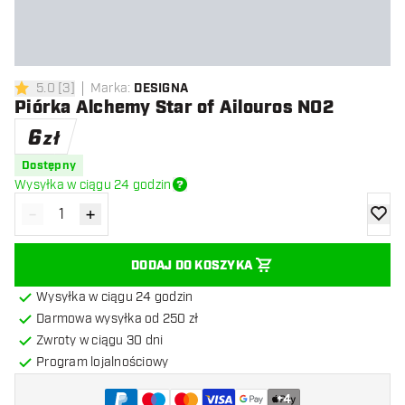
5.0
[
3
]
Marka
:
DESIGNA
5 gwiazdki oceny
Piórka Alchemy Star of Ailouros NO2
6
zł
Dostępny
Wysyłka w ciągu 24 godzin
-
+
Zmniejsz ilość
Zwiększ ilość
dodaj 
DODAJ DO KOSZYKA
Wysyłka w ciągu 24 godzin
Darmowa wysyłka od 250 zł
Zwroty w ciągu 30 dni
Program lojalnościowy
+
4