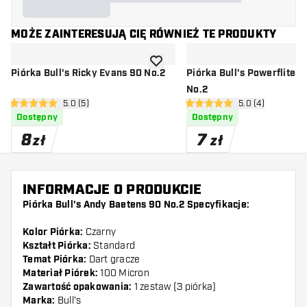
MOŻE ZAINTERESUJĄ CIĘ RÓWNIEŻ TE PRODUKTY
dodaj do listy życzeń
Piórka Bull's Ricky Evans 90 No.2
Piórka Bull's Powerflite 
No.2
otwórz panel recenzji
5.0 (5)
otwórz panel rec
5.0 (4)
5 gwiazdki oceny
5 gwiazdki oceny
Dostępny
Dostępny
8
7
zł
zł
INFORMACJE O PRODUKCIE
Piórka Bull's Andy Baetens 90 No.2 Specyfikacje:
Kolor Piórka:
Czarny
Kształt Piórka:
Standard
Temat Piórka:
Dart gracze
Materiał Piórek:
100 Micron
Zawartość opakowania:
1 zestaw (3 piórka)
Marka:
Bull's