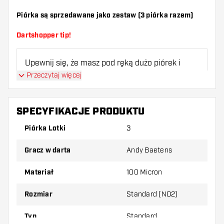
Piórka są sprzedawane jako zestaw (3 piórka razem)
Dartshopper tip!
Upewnij się, że masz pod ręką dużo piórek i
shaftów. Mogą one zostać uszkodzone lub
Przeczytaj więcej
złamane w wyniku użytkowania.
SPECYFIKACJE PRODUKTU
Wypróbuj inny kształt, materiał lub grubość
piórek, aby dowiedzieć się, który wariant
Piórka Lotki
3
najbardziej Ci odpowiada!
Gracz w darta
Andy Baetens
Materiał
100 Micron
Rozmiar
Standard (NO2)
Typ
Standard