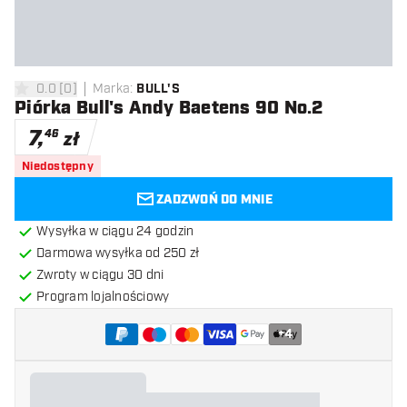
0.0
[
0
]
Marka
:
BULL'S
0 gwiazdki oceny
Piórka Bull's Andy Baetens 90 No.2
7
,
46
zł
Niedostępny
ZADZWOŃ DO MNIE
Wysyłka w ciągu 24 godzin
Darmowa wysyłka od 250 zł
Zwroty w ciągu 30 dni
Program lojalnościowy
+
4