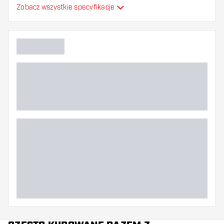
Zobacz wszystkie specyfikacje
Elastyczność
Dodatkowe kolory
Główny kolor