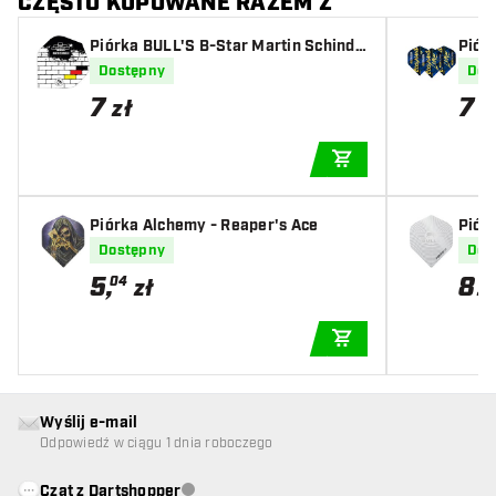
CZĘSTO KUPOWANE RAZEM Z
Piórka BULL'S B-Star Martin Schindl
Pió
er Brass A-Standard
igna
Dostępny
Dos
7
7
zł
z
DODAJ DO KOSZYK
Piórka Alchemy - Reaper's Ace
Piórk
Dostępny
Dos
5
,
8
04
zł
z
DODAJ DO KOSZYK
Wyślij e-mail
Odpowiedź w ciągu 1 dnia roboczego
Czat z Dartshopper