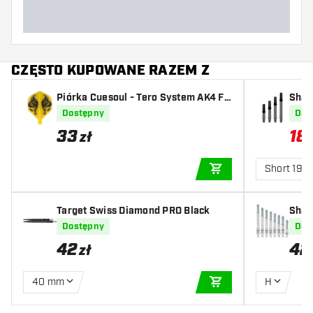
CZĘSTO KUPOWANE RAZEM Z
Piórka Cuesoul - Tero System AK4 Fl
Shaft
ower - Yellow Standard
ht Cl
Dostępny
Dos
33
18
,
zł
Short 190
DODAJ DO KOSZYK
Target Swiss Diamond PRO Black
Shaf
AK7 -
Dostępny
Dos
42
42
zł
40 mm
H
DODAJ DO KOSZYK