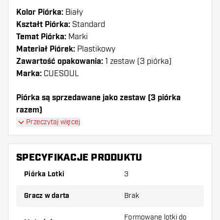
Kolor Piórka:
Biały
Kształt Piórka:
Standard
Temat Piórka:
Marki
Materiał Piórek:
Plastikowy
Zawartość opakowania:
1 zestaw (3 piórka)
Marka:
CUESOUL
Piórka są sprzedawane jako zestaw (3 piórka
razem)
Piórka Cuesoul - Tero System AK4 Flower - White
Przeczytaj więcej
Standard mają długą żywotność. Te piórka mogą być
używane tylko z shafty Cuesoul.
SPECYFIKACJE PRODUKTU
Dartshopper tip!
Piórka Lotki
3
Upewnij się, że masz pod ręką dużo piórek i
Gracz w darta
Brak
shaftów. Mogą one zostać uszkodzone lub
złamane w wyniku użytkowania.
Formowane lotki do