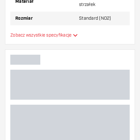
Materiał
strzałek
Wypróbuj inny kształt, materiał lub grubość
Rozmiar
Standard (NO2)
piórek, aby dowiedzieć się, który wariant
najbardziej Ci odpowiada!
Formowane lotki do
Zobacz wszystkie specyfikacje
Typ
strzałek
Elastyczność
Główny kolor