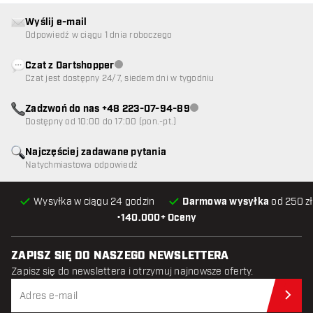
Wyślij e-mail
Odpowiedź w ciągu 1 dnia roboczego
Czat z Dartshopper
Obsługa klienta niedostępna
Czat jest dostępny 24/7, siedem dni w tygodniu
Zadzwoń do nas +48 223-07-94-89
Obsługa klienta niedostępna
Dostępny od 10:00 do 17:00 (pon.-pt.)
Najczęściej zadawane pytania
Natychmiastowa odpowiedź
Wysyłka w ciągu 24 godzin
Darmowa wysyłka
od 250 zł
•
140.000+ Oceny
ZAPISZ SIĘ DO NASZEGO NEWSLETTERA
Zapisz się do newslettera i otrzymuj najnowsze oferty.
Zap