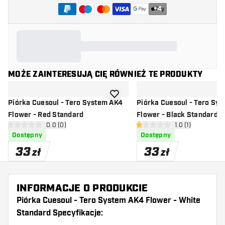
+
4
MOŻE ZAINTERESUJĄ CIĘ RÓWNIEŻ TE PRODUKTY
dodaj do listy życzeń
Piórka Cuesoul - Tero System AK4
Piórka Cuesoul - Tero Sy
Flower - Red Standard
Flower - Black Standard
otwórz panel recenzji
0.0 (0)
otwórz panel rec
1.0 (1)
0 gwiazdki oceny
1 gwiazdki oceny
Dostępny
Dostępny
33
33
zł
zł
INFORMACJE O PRODUKCIE
Piórka Cuesoul - Tero System AK4 Flower - White
Standard Specyfikacje: