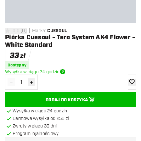
0.0
[
0
]
Marka
:
CUESOUL
0 gwiazdki oceny
Piórka Cuesoul - Tero System AK4 Flower -
White Standard
33
zł
Dostępny
Wysyłka w ciągu 24 godzin
-
+
Zmniejsz ilość
Zwiększ ilość
dodaj 
DODAJ DO KOSZYKA
Wysyłka w ciągu 24 godzin
Darmowa wysyłka od 250 zł
Zwroty w ciągu 30 dni
Program lojalnościowy