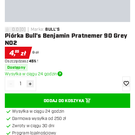
0.0
[
0
]
Marka
:
BULL'S
0 gwiazdki oceny
Piórka Bull's Benjamin Pratnemer 90 Grey
NO2
4
,
95
zł
9 zł
Oszczędzasz
45%
!
Dostępny
Wysyłka w ciągu 24 godzin
-
+
Zmniejsz ilość
Zwiększ ilość
dodaj 
DODAJ DO KOSZYKA
Wysyłka w ciągu 24 godzin
Darmowa wysyłka od 250 zł
Zwroty w ciągu 30 dni
Program lojalnościowy