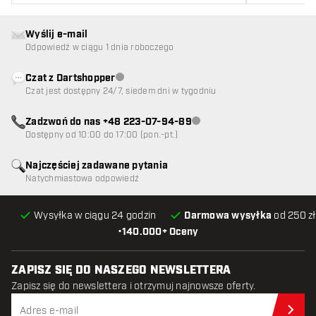
Wyślij e-mail
Odpowiedź w ciągu 1 dnia roboczego
Czat z Dartshopper
Obsługa klienta niedostępna
Czat jest dostępny 24/7, siedem dni w tygodniu
Zadzwoń do nas +48 223-07-94-89
Obsługa klienta niedostępna
Dostępny od 10:00 do 17:00 (pon.-pt.)
Najczęściej zadawane pytania
Natychmiastowa odpowiedź
Wysyłka w ciągu 24 godzin
Darmowa wysyłka
od 250 zł
•
140.000+ Oceny
ZAPISZ SIĘ DO NASZEGO NEWSLETTERA
Zapisz się do newslettera i otrzymuj najnowsze oferty.