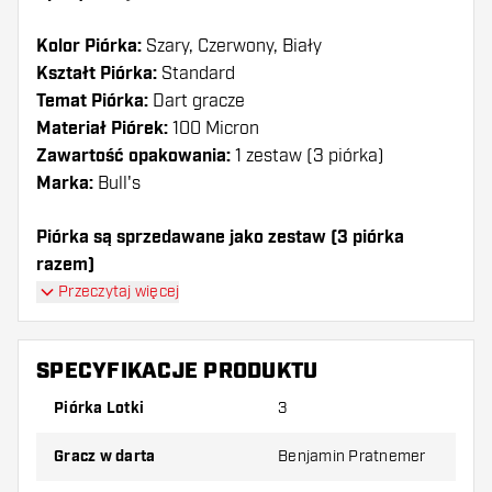
Kolor Piórka:
Szary, Czerwony, Biały
Kształt Piórka:
Standard
Temat Piórka:
Dart gracze
Materiał Piórek:
100 Micron
Zawartość opakowania:
1 zestaw (3 piórka)
Marka:
Bull's
Piórka są sprzedawane jako zestaw (3 piórka
razem)
Przeczytaj więcej
Dartshopper tip!
Upewnij się, że masz pod ręką dużo piórek i
SPECYFIKACJE PRODUKTU
shaftów. Mogą one zostać uszkodzone lub
Piórka Lotki
3
złamane w wyniku użytkowania.
Gracz w darta
Benjamin Pratnemer
Wypróbuj inny kształt, materiał lub grubość