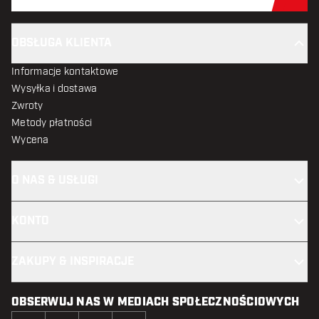
Zap
OBSŁUGA KLIENTA
Informacje kontaktowe
Wysyłka i dostawa
Zwroty
Metody płatności
Wycena
O NAS & USŁUGI
KONTO
ZAKUPY & INSPIRACJE
OBSERWUJ NAS W MEDIACH SPOŁECZNOŚCIOWYCH