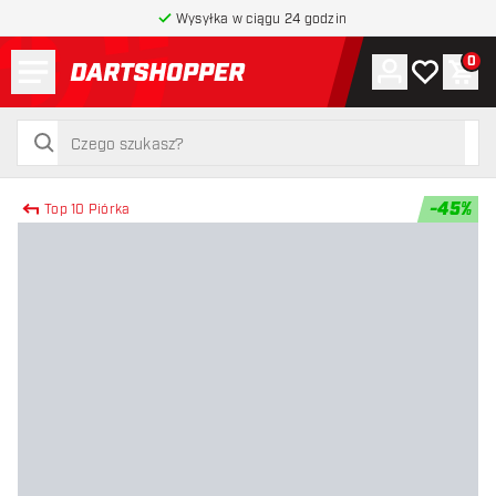
Wysyłka w ciągu 24 godzin
Menu
0
Konto
Moja lista 
Kos
powrót do strony głównej
szukaj
szukaj
-
45
%
Top 10 Piórka