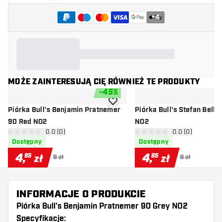
+
4
MOŻE ZAINTERESUJĄ CIĘ RÓWNIEŻ TE PRODUKTY
-
45
%
dodaj do listy życzeń
Piórka Bull's Benjamin Pratnemer
Piórka Bull's Stefan Bell
90 Red NO2
NO2
otwórz panel recenzji
0.0 (0)
otwórz panel rec
0.0 (0)
0 gwiazdki oceny
0 gwiazdki oceny
Dostępny
Dostępny
4
,
4
,
95
95
zł
zł
9 zł
9 zł
INFORMACJE O PRODUKCIE
Piórka Bull's Benjamin Pratnemer 90 Grey NO2
Specyfikacje: