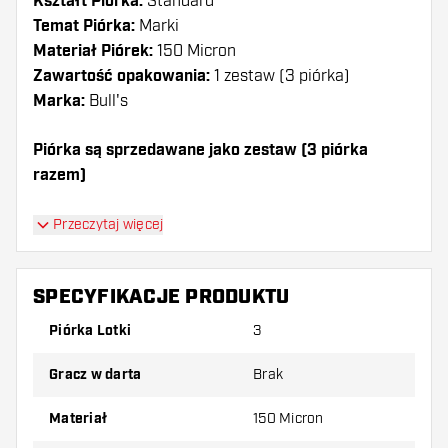
Kształt Piórka:
Standard
Temat Piórka:
Marki
Materiał Piórek:
150 Micron
Zawartość opakowania:
1 zestaw (3 piórka)
Marka:
Bull's
Piórka są sprzedawane jako zestaw (3 piórka
razem)
Dartshopper tip!
Przeczytaj więcej
Upewnij się, że masz pod ręką dużo piórek i
shaftów. Mogą one zostać uszkodzone lub
SPECYFIKACJE PRODUKTU
złamane w wyniku użytkowania.
Piórka Lotki
3
Wypróbuj inny kształt, materiał lub grubość
Gracz w darta
Brak
piórek, aby dowiedzieć się, który wariant
najbardziej Ci odpowiada!
Materiał
150 Micron