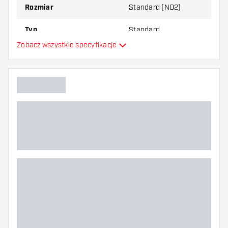
Rozmiar
Standard (NO2)
Typ
Standard
Zobacz wszystkie specyfikacje
Elastyczność
Główny kolor