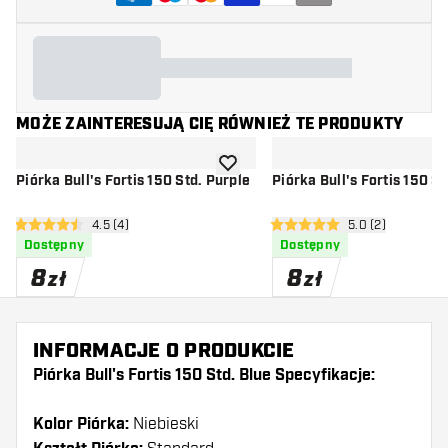
MOŻE ZAINTERESUJĄ CIĘ RÓWNIEŻ TE PRODUKTY
dodaj do listy życzeń
Piórka Bull's Fortis 150 Std. Purple
Piórka Bull's Fortis 150 St
otwórz panel recenzji
4.5 (4)
otwórz panel rec
5.0 (2)
4.5 gwiazdki oceny
5 gwiazdki oceny
Dostępny
Dostępny
8
8
zł
zł
INFORMACJE O PRODUKCIE
Piórka Bull's Fortis 150 Std. Blue Specyfikacje:
Kolor Piórka:
Niebieski