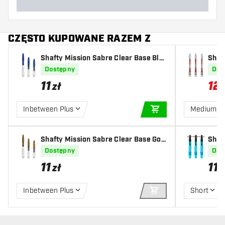
CZĘSTO KUPOWANE RAZEM Z
Shafty Mission Sabre Clear Base Blu
Shaf
e
Dostępny
Dos
11
12
,
7
zł
Inbetween Plus
Medium
DODAJ DO KOSZYK
Shafty Mission Sabre Clear Base Gol
Shaf
d
qua 
Dostępny
Dos
11
11
,
3
zł
Inbetween Plus
Short
DODAJ DO KOSZYK