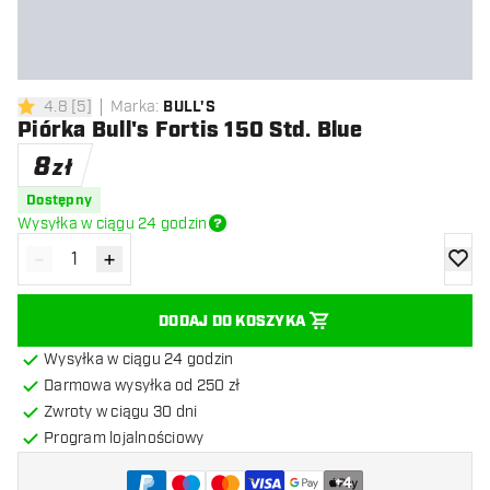
4.8
[
5
]
Marka
:
BULL'S
4.8 gwiazdki oceny
Piórka Bull's Fortis 150 Std. Blue
8
zł
Dostępny
Wysyłka w ciągu 24 godzin
-
+
Zmniejsz ilość
Zwiększ ilość
dodaj 
DODAJ DO KOSZYKA
Wysyłka w ciągu 24 godzin
Darmowa wysyłka od 250 zł
Zwroty w ciągu 30 dni
Program lojalnościowy
+
4