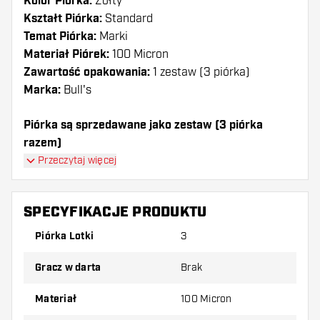
Kolor Piórka:
Żółty
Kształt Piórka:
Standard
Temat Piórka:
Marki
Materiał Piórek:
100 Micron
Zawartość opakowania:
1 zestaw (3 piórka)
Marka:
Bull's
Piórka są sprzedawane jako zestaw (3 piórka
razem)
Przeczytaj więcej
Dartshopper tip!
Upewnij się, że masz pod ręką dużo piórek i
SPECYFIKACJE PRODUKTU
shaftów. Mogą one zostać uszkodzone lub
Piórka Lotki
3
złamane w wyniku użytkowania.
Gracz w darta
Brak
Wypróbuj inny kształt, materiał lub grubość
piórek, aby dowiedzieć się, który wariant
Materiał
100 Micron
najbardziej Ci odpowiada!