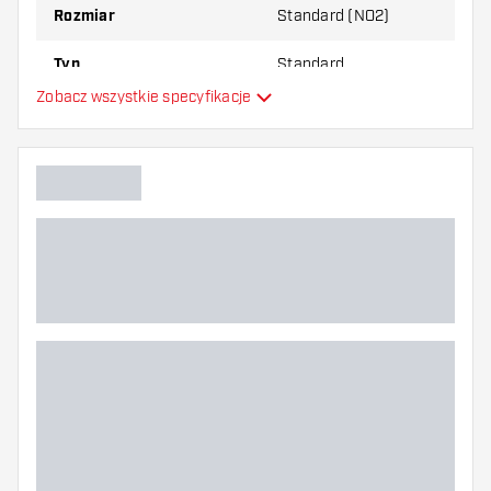
Rozmiar
Standard (NO2)
Typ
Standard
Zobacz wszystkie specyfikacje
Elastyczność
Główny kolor