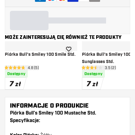
MOŻE ZAINTERESUJĄ CIĘ RÓWNIEŻ TE PRODUKTY
dodaj do listy życzeń
Piórka Bull's Smiley 100 Smile Std.
Piórka Bull's Smiley 100
Sunglasses Std.
otwórz panel recenzji
4.8 (5)
otwórz panel rec
3.5 (2)
4.8 gwiazdki oceny
3.5 gwiazdki oceny
Dostępny
Dostępny
7
7
zł
zł
INFORMACJE O PRODUKCIE
Piórka Bull's Smiley 100 Mustache Std.
Specyfikacje: