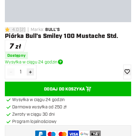
4.0
[
2
]
Marka
:
BULL'S
4 gwiazdki oceny
Piórka Bull's Smiley 100 Mustache Std.
7
zł
Dostępny
Wysyłka w ciągu 24 godzin
-
+
Zmniejsz ilość
Zwiększ ilość
dodaj 
DODAJ DO KOSZYKA
Wysyłka w ciągu 24 godzin
Darmowa wysyłka od 250 zł
Zwroty w ciągu 30 dni
Program lojalnościowy
+
4