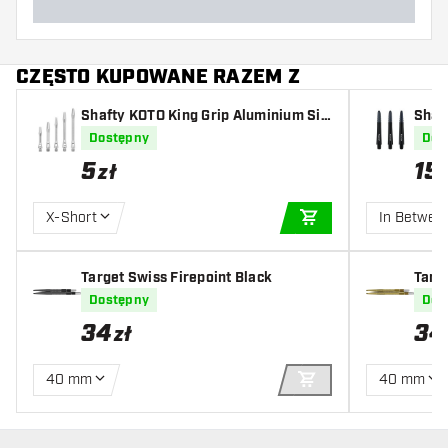
CZĘSTO KUPOWANE RAZEM Z
Shafty KOTO King Grip Aluminium Sil
Shaf
ver
Dostępny
Dos
5
15
zł
X-Short
In Betwee
DODAJ DO KOSZYK
Target Swiss Firepoint Black
Targe
Dostępny
Dos
34
34
zł
40 mm
40 mm
DODAJ DO KOSZYK