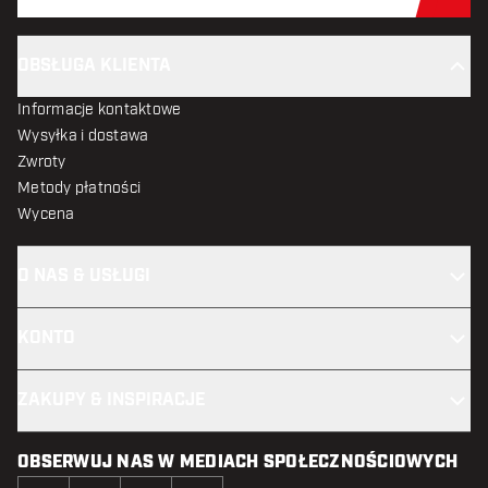
Zap
OBSŁUGA KLIENTA
Informacje kontaktowe
Wysyłka i dostawa
Zwroty
Metody płatności
Wycena
O NAS & USŁUGI
KONTO
ZAKUPY & INSPIRACJE
OBSERWUJ NAS W MEDIACH SPOŁECZNOŚCIOWYCH