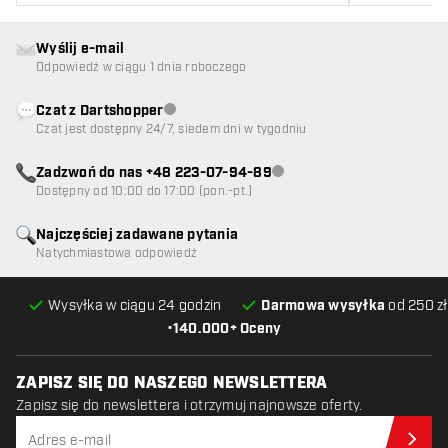
Wyślij e-mail
Odpowiedź w ciągu 1 dnia roboczego
Czat z Dartshopper
Obsługa klienta niedostępna
Czat jest dostępny 24/7, siedem dni w tygodniu
Zadzwoń do nas +48 223-07-94-89
Obsługa klienta niedostępna
Dostępny od 10:00 do 17:00 (pon.-pt.)
Najczęściej zadawane pytania
Natychmiastowa odpowiedź
Wysyłka w ciągu 24 godzin
Darmowa wysyłka
od 250 zł
•
140.000+ Oceny
ZAPISZ SIĘ DO NASZEGO NEWSLETTERA
Zapisz się do newslettera i otrzymuj najnowsze oferty.