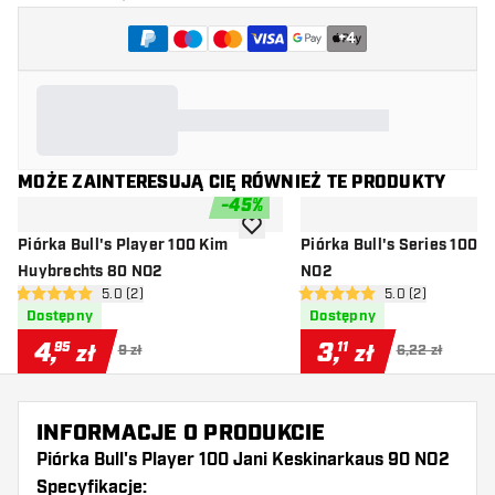
+
4
MOŻE ZAINTERESUJĄ CIĘ RÓWNIEŻ TE PRODUKTY
-
45
%
dodaj do listy życzeń
Piórka Bull's Player 100 Kim
Piórka Bull's Series 100 S
Huybrechts 80 NO2
NO2
otwórz panel recenzji
5.0 (2)
otwórz panel rec
5.0 (2)
5 gwiazdki oceny
5 gwiazdki oceny
Dostępny
Dostępny
4
,
3
,
95
11
zł
zł
9 zł
6,22 zł
INFORMACJE O PRODUKCIE
Piórka Bull's Player 100 Jani Keskinarkaus 90 NO2
Specyfikacje: