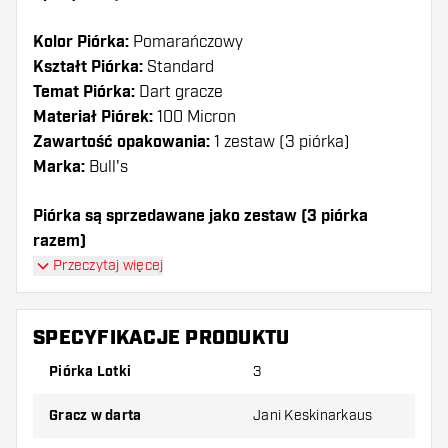
Kolor Piórka:
Pomarańczowy
Kształt Piórka:
Standard
Temat Piórka:
Dart gracze
Materiał Piórek:
100 Micron
Zawartość opakowania:
1 zestaw (3 piórka)
Marka:
Bull's
Piórka są sprzedawane jako zestaw (3 piórka
razem)
Przeczytaj więcej
Dartshopper tip!
Upewnij się, że masz pod ręką dużo piórek i
SPECYFIKACJE PRODUKTU
shaftów. Mogą one zostać uszkodzone lub
Piórka Lotki
3
złamane w wyniku użytkowania.
Gracz w darta
Jani Keskinarkaus
Wypróbuj inny kształt, materiał lub grubość