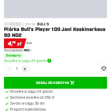
0.0
[
0
]
Marka
:
BULL'S
0 gwiazdki oceny
Piórka Bull's Player 100 Jani Keskinarkaus
90 NO2
4
,
95
zł
9 zł
Oszczędzasz
45%
!
Dostępny
Wysyłka w ciągu 24 godzin
-
+
Zmniejsz ilość
Zwiększ ilość
dodaj 
DODAJ DO KOSZYKA
Wysyłka w ciągu 24 godzin
Darmowa wysyłka od 250 zł
Zwroty w ciągu 30 dni
Program lojalnościowy