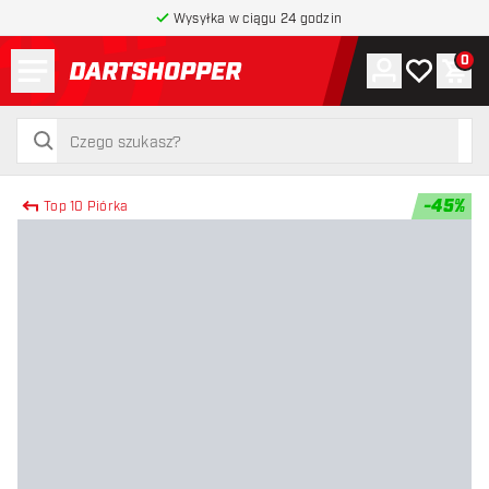
Wysyłka w ciągu 24 godzin
Menu
0
Konto
Moja lista 
Kos
powrót do strony głównej
szukaj
szukaj
-
45
%
Top 10 Piórka