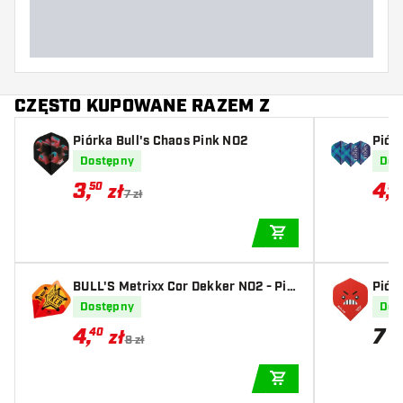
CZĘSTO KUPOWANE RAZEM Z
Piórka Bull's Chaos Pink NO2
Piór
Hard
Dostępny
Dos
3
,
4
,
50
90
zł
7 zł
DODAJ DO KOSZYK
BULL'S Metrixx Cor Dekker NO2 - Pió
Piórk
rka do Darta
Dostępny
Dos
4
,
7
40
zł
z
8 zł
DODAJ DO KOSZYK