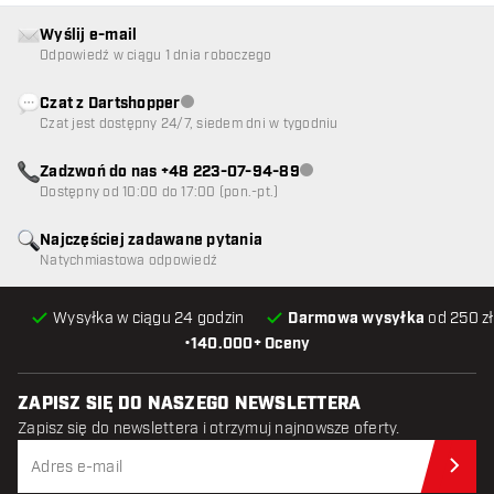
Wyślij e-mail
Odpowiedź w ciągu 1 dnia roboczego
Czat z Dartshopper
Obsługa klienta niedostępna
Czat jest dostępny 24/7, siedem dni w tygodniu
Zadzwoń do nas +48 223-07-94-89
Obsługa klienta niedostępna
Dostępny od 10:00 do 17:00 (pon.-pt.)
Najczęściej zadawane pytania
Natychmiastowa odpowiedź
Wysyłka w ciągu 24 godzin
Darmowa wysyłka
od 250 zł
•
140.000+ Oceny
ZAPISZ SIĘ DO NASZEGO NEWSLETTERA
Zapisz się do newslettera i otrzymuj najnowsze oferty.
Zap