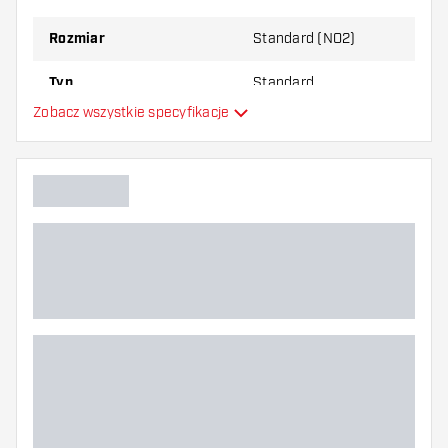
najbardziej Ci odpowiada!
Rozmiar
Standard (NO2)
Typ
Standard
Zobacz wszystkie specyfikacje
Elastyczność
Główny kolor