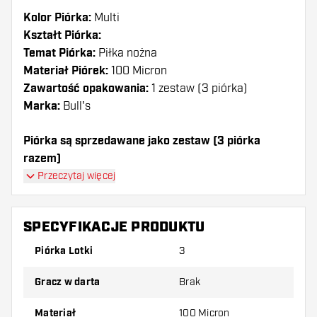
Kolor Piórka:
Multi
Kształt Piórka:
Temat Piórka:
Piłka nożna
Materiał Piórek:
100 Micron
Zawartość opakowania:
1 zestaw (3 piórka)
Marka:
Bull's
Piórka są sprzedawane jako zestaw (3 piórka
razem)
Przeczytaj więcej
Dartshopper tip!
Upewnij się, że masz pod ręką dużo piórek i
SPECYFIKACJE PRODUKTU
shaftów. Mogą one zostać uszkodzone lub
Piórka Lotki
3
złamane w wyniku użytkowania.
Gracz w darta
Brak
Wypróbuj inny kształt, materiał lub grubość
piórek, aby dowiedzieć się, który wariant
Materiał
100 Micron