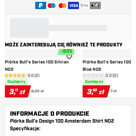
+
4
MOŻE ZAINTERESUJĄ CIĘ RÓWNIEŻ TE PRODUKTY
-
50
%
dodaj do listy życzeń
Piórka Bull's Series 100 Silvian
Piórka Bull's Series 100 L
NO2
Blue NO2
otwórz panel recenzji
5.0 (2)
otwórz panel rec
0.0 (0)
5 gwiazdki oceny
0 gwiazdki oceny
Dostępny
Dostępny
3
,
3
,
11
50
zł
zł
6,22 zł
7 zł
INFORMACJE O PRODUKCIE
Piórka Bull's Design 100 Amsterdam Shirt NO2
Specyfikacje: