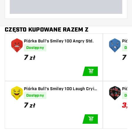
CZĘSTO KUPOWANE RAZEM Z
Piórka Bull's Smiley 100 Angry Std.
Piórk
Dostępny
Dos
7
7
zł
z
DODAJ DO KOSZYK
Piórka Bull's Smiley 100 Laugh Cryin
Piór
g Std.
Dostępny
Dos
7
3
,
50
zł
DODAJ DO KOSZYK