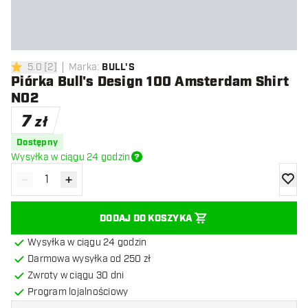
5.0
[
2
]
Marka
:
BULL'S
5 gwiazdki oceny
Piórka Bull's Design 100 Amsterdam Shirt
NO2
7
zł
Dostępny
Wysyłka w ciągu 24 godzin
-
+
Zmniejsz ilość
Zwiększ ilość
dodaj 
DODAJ DO KOSZYKA
Wysyłka w ciągu 24 godzin
Darmowa wysyłka od 250 zł
Zwroty w ciągu 30 dni
Program lojalnościowy