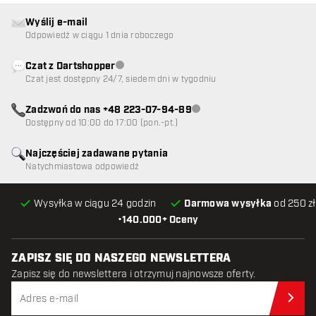
Wyślij e-mail
Odpowiedź w ciągu 1 dnia roboczego
Czat z Dartshopper
Obsługa klienta niedostępna
Czat jest dostępny 24/7, siedem dni w tygodniu
Zadzwoń do nas +48 223-07-94-89
Obsługa klienta niedostępna
Dostępny od 10:00 do 17:00 (pon.-pt.)
Najczęściej zadawane pytania
Natychmiastowa odpowiedź
Wysyłka w ciągu 24 godzin
Darmowa wysyłka
od 250 zł
•
140.000+ Oceny
ZAPISZ SIĘ DO NASZEGO NEWSLETTERA
Zapisz się do newslettera i otrzymuj najnowsze oferty.
Zap