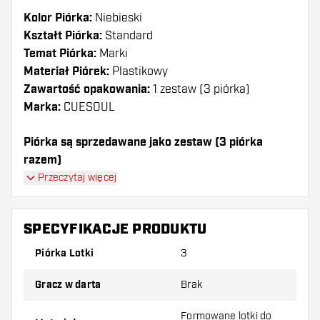
Kolor Piórka:
Niebieski
Kształt Piórka:
Standard
Temat Piórka:
Marki
Materiał Piórek:
Plastikowy
Zawartość opakowania:
1 zestaw (3 piórka)
Marka:
CUESOUL
Piórka są sprzedawane jako zestaw (3 piórka
razem)
Piórka Cuesoul - Tero System AK4 - Blue Standard
Przeczytaj więcej
mają długą żywotność. Te piórka mogą być używane
tylko z shafty Cuesoul.
SPECYFIKACJE PRODUKTU
Dartshopper tip!
Piórka Lotki
3
Upewnij się, że masz pod ręką dużo piórek i
Gracz w darta
Brak
shaftów. Mogą one zostać uszkodzone lub
złamane w wyniku użytkowania.
Formowane lotki do