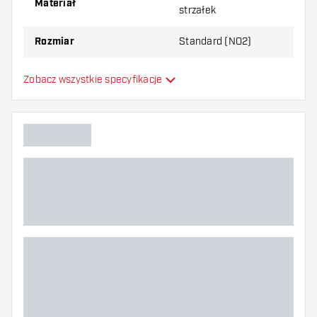
Materiał
strzałek
Wypróbuj inny kształt, materiał lub grubość
Rozmiar
Standard (NO2)
piórek, aby dowiedzieć się, który wariant
najbardziej Ci odpowiada!
Formowane lotki do
Zobacz wszystkie specyfikacje
Typ
strzałek
Elastyczność
Główny kolor