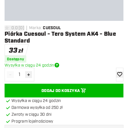
0.0
[
0
]
Marka
:
CUESOUL
0 gwiazdki oceny
Piórka Cuesoul - Tero System AK4 - Blue
Standard
33
zł
Dostępny
Wysyłka w ciągu 24 godzin
-
+
Zmniejsz ilość
Zwiększ ilość
dodaj 
DODAJ DO KOSZYKA
Wysyłka w ciągu 24 godzin
Darmowa wysyłka od 250 zł
Zwroty w ciągu 30 dni
Program lojalnościowy