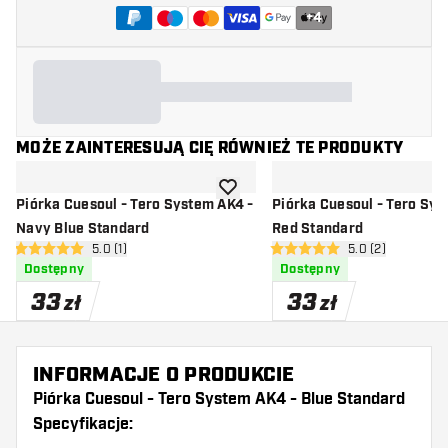
+
4
MOŻE ZAINTERESUJĄ CIĘ RÓWNIEŻ TE PRODUKTY
dodaj do listy życzeń
Piórka Cuesoul - Tero System AK4 -
Piórka Cuesoul - Tero Sy
Navy Blue Standard
Red Standard
otwórz panel recenzji
5.0 (1)
otwórz panel rec
5.0 (2)
5 gwiazdki oceny
5 gwiazdki oceny
Dostępny
Dostępny
33
33
zł
zł
INFORMACJE O PRODUKCIE
Piórka Cuesoul - Tero System AK4 - Blue Standard
Specyfikacje: