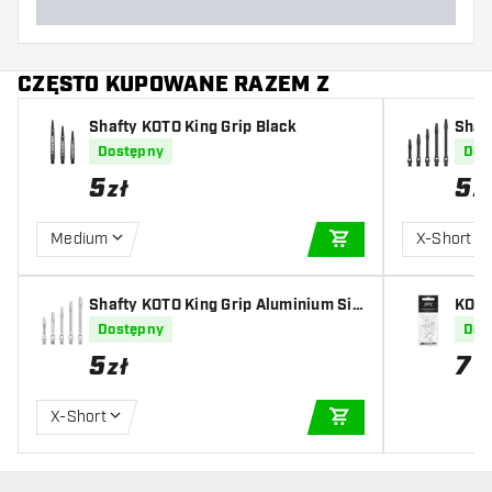
CZĘSTO KUPOWANE RAZEM Z
Shafty KOTO King Grip Black
Shaf
ck
Dostępny
Dos
5
5
zł
z
Medium
X-Short
DODAJ DO KOSZYK
Shafty KOTO King Grip Aluminium Sil
KOTO
ver
Dostępny
Dos
5
7
zł
z
X-Short
DODAJ DO KOSZYK