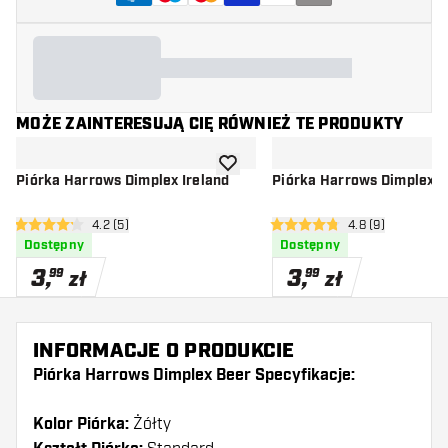
MOŻE ZAINTERESUJĄ CIĘ RÓWNIEŻ TE PRODUKTY
dodaj do listy życzeń
Piórka Harrows Dimplex Ireland
Piórka Harrows Dimplex E
otwórz panel recenzji
4.2 (5)
otwórz panel rec
4.8 (9)
4.2 gwiazdki oceny
4.8 gwiazdki oceny
Dostępny
Dostępny
3
,
3
,
99
99
zł
zł
INFORMACJE O PRODUKCIE
Piórka Harrows Dimplex Beer Specyfikacje:
Kolor Piórka:
Żółty