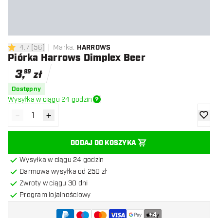
4.7
[
56
]
Marka
:
HARROWS
4.7 gwiazdki oceny
Piórka Harrows Dimplex Beer
3
,
99
zł
Dostępny
Wysyłka w ciągu 24 godzin
-
+
Zmniejsz ilość
Zwiększ ilość
dodaj 
DODAJ DO KOSZYKA
Wysyłka w ciągu 24 godzin
Darmowa wysyłka od 250 zł
Zwroty w ciągu 30 dni
Program lojalnościowy
+
4