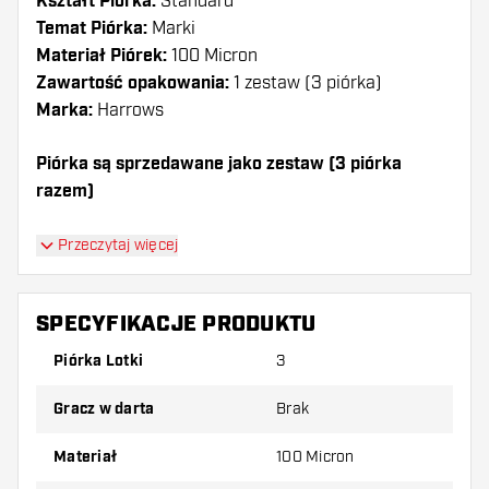
Kształt Piórka:
Standard
Temat Piórka:
Marki
Materiał Piórek:
100 Micron
Zawartość opakowania:
1 zestaw (3 piórka)
Marka:
Harrows
Piórka są sprzedawane jako zestaw (3 piórka
razem)
Dartshopper tip!
Przeczytaj więcej
Upewnij się, że masz pod ręką dużo piórek i
shaftów. Mogą one zostać uszkodzone lub
SPECYFIKACJE PRODUKTU
złamane w wyniku użytkowania.
Piórka Lotki
3
Wypróbuj inny kształt, materiał lub grubość
Gracz w darta
Brak
piórek, aby dowiedzieć się, który wariant
najbardziej Ci odpowiada!
Materiał
100 Micron