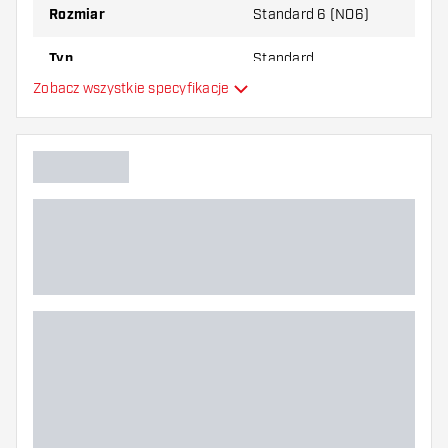
Rozmiar
Standard 6 (NO6)
Typ
Standard
Zobacz wszystkie specyfikacje
Elastyczność
Główny kolor