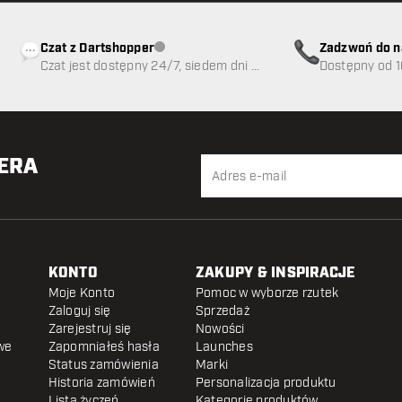
Czat z Dartshopper
Zadzwoń do n
Obsługa klienta niedostępna
Czat jest dostępny 24/7, siedem dni w
89
Dostępny od 1
tygodniu
TERA
KONTO
ZAKUPY & INSPIRACJE
Moje Konto
Pomoc w wyborze rzutek
Zaloguj się
Sprzedaż
Zarejestruj się
Nowości
we
Zapomniałeś hasła
Launches
Status zamówienia
Marki
Historia zamówień
Personalizacja produktu
Lista życzeń
Kategorie produktów