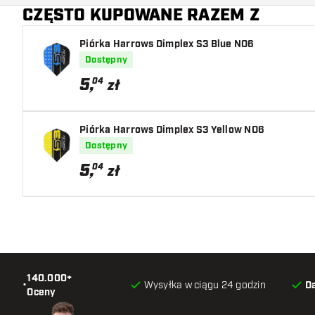
CZĘSTO KUPOWANE RAZEM Z
Piórka Harrows Dimplex S3 Blue NO6
Dostępny
5
,
04
zł
Piórka Harrows Dimplex S3 Yellow NO6
Dostępny
5
,
04
zł
140.000+
•
Wysyłka w ciągu 24 godzin
D
Oceny