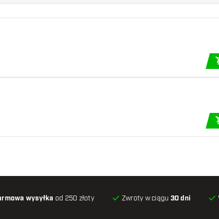
armowa wysyłka
od 250 złoty
Zwroty w ciągu
30 dni