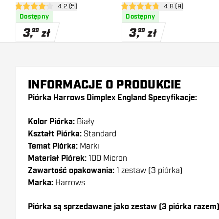
otwórz panel recenzji
4.2 (5)
otwórz panel recen
4.8 (9)
4.2 gwiazdki oceny
4.8 gwiazdki oceny
Dostępny
Dostępny
3
,
3
,
99
99
zł
zł
INFORMACJE O PRODUKCIE
Piórka Harrows Dimplex England Specyfikacje:
Kolor Piórka:
Biały
Kształt Piórka:
Standard
Temat Piórka:
Marki
Materiał Piórek:
100 Micron
Zawartość opakowania:
1 zestaw (3 piórka)
Marka:
Harrows
Piórka są sprzedawane jako zestaw (3 piórka razem