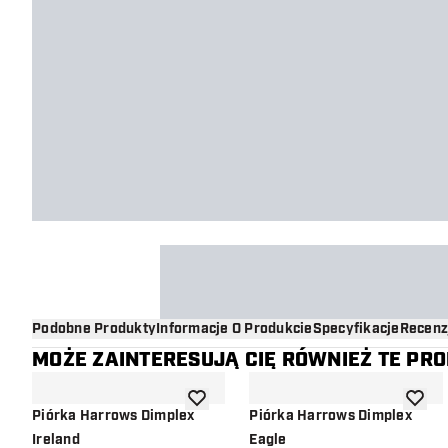
Podobne Produkty
Informacje O Produkcie
Specyfikacje
Recenz
MOŻE ZAINTERESUJĄ CIĘ RÓWNIEŻ TE PR
dodaj do listy życzeń
dodaj d
Piórka Harrows Dimplex
Piórka Harrows Dimplex
Ireland
Eagle