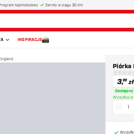
Program lojalnościowy
Zwroty w ciągu 30 dni
TA
INSPIRACJE
England
Piórka
0 gwiazdki
3
,
99
zł
Dostępny
Wysyłka w 
-
Zmniejs
Wysyłk