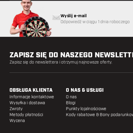
Wyślij e-mail
Odpowiedź w ciągu 1 dnia roboczego
ZAPISZ SIĘ DO NASZEGO NEWSLET
Zapisz się do newslettera i otrzymuj najnowsze oferty.
OBSŁUGA KLIENTA
O NAS & USŁUGI
Informacje kontaktowe
O nas
Wysyłka i dostawa
Blogi
Zwroty
Punkty lojalnościowe
Metody płatności
Kody rabatowe & Bony podarunko
Wycena