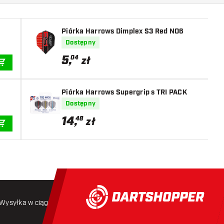
Piórka Harrows Dimplex S3 Red NO6
Dostępny
5
,
04
zł
DODAJ DO KOSZYKA
Piórka Harrows Supergrip s TRI PACK
Dostępny
14
,
48
zł
DODAJ DO KOSZYKA
Wysyłka w ciągu 24 godzin
Darmowa wysyłka
od 250 złoty