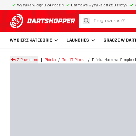
Wysyłka w ciągu 24 godzin
Darmowa wysyłka od 250 złotyv
szukaj
powrót do strony głównej
WYBIERZ KATEGORIĘ
LAUNCHES
GRACZE W DAR
Z Powrotem
Piórka
Top 10 Piórka
Piórka Harrows Dimplex 