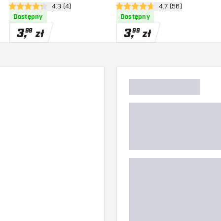
zji
otwórz panel recenzji
4.3 (4)
otwórz panel recenzj
4.7 (56)
4.3 gwiazdki oceny
4.7 gwiazdki oceny
Dostępny
Dostępny
3
,
3
,
99
99
zł
zł
)