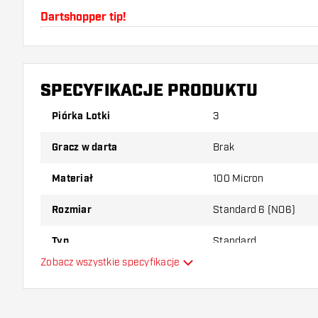
Dartshopper tip!
Upewnij się, że masz pod ręką dużo piórek i shaftó
uszkodzone lub złamane w wyniku użytkowania.
SPECYFIKACJE PRODUKTU
Wypróbuj inny kształt, materiał lub grubość piórek, 
Piórka Lotki
3
który wariant najbardziej Ci odpowiada!
Gracz w darta
Brak
Materiał
100 Micron
Rozmiar
Standard 6 (NO6)
Typ
Standard
Zobacz wszystkie specyfikacje
Elastyczność
Główny kolor