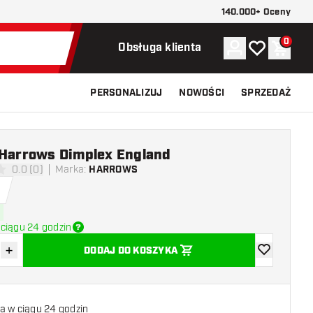
140.000+ Oceny
0
Konto
Moja lista ży
Koszy
Obsługa klienta
PERSONALIZUJ
NOWOŚCI
SPRZEDAŻ
 Harrows Dimplex England
0.0 (0)
Marka
:
HARROWS
 oceny
ciągu 24 godzin
+
DODAJ DO KOSZYKA
z ilość
Zwiększ ilość
dodaj do list
a w ciągu 24 godzin