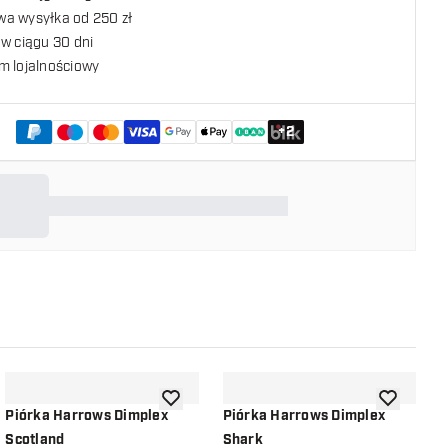
a wysyłka od 250 zł
w ciągu 30 dni
m lojalnościowy
+
2
listy życzeń
dodaj do listy życzeń
dodaj do li
Piórka Harrows Dimplex
Piórka Harrows Dimplex
P
Scotland
Shark
B