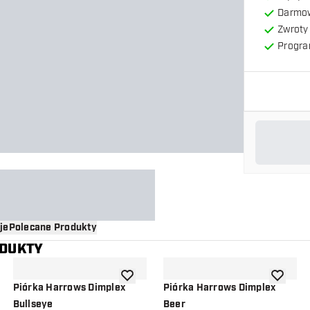
Darmow
Zwroty 
Progra
je
Polecane Produkty
ODUKTY
o listy życzeń
dodaj do listy życzeń
dodaj do 
Piórka Harrows Dimplex
Piórka Harrows Dimplex
Bullseye
Beer