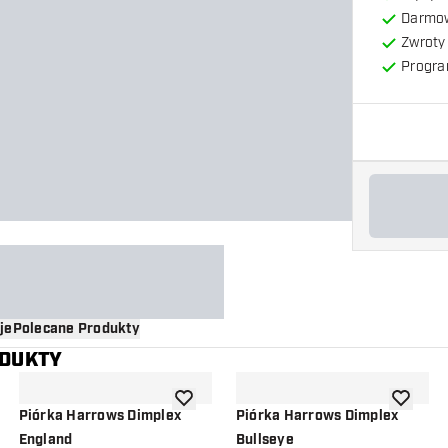
Darmow
Zwroty 
Progra
je
Polecane Produkty
ODUKTY
o listy życzeń
dodaj do listy życzeń
dodaj do 
Piórka Harrows Dimplex
Piórka Harrows Dimplex
England
Bullseye