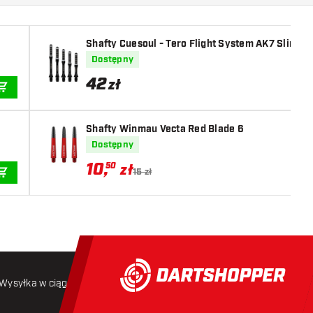
Shafty Cuesoul - Tero Flight System AK7 Slim - 
Dostępny
42
zł
DODAJ DO KOSZYKA
Shafty Winmau Vecta Red Blade 6
Dostępny
10
,
50
zł
15 zł
DODAJ DO KOSZYKA
Wysyłka w ciągu 24 godzin
Darmowa wysyłka
od 250 złoty