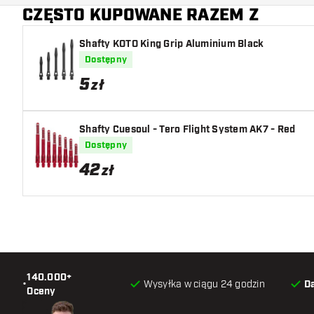
CZĘSTO KUPOWANE RAZEM Z
Shafty KOTO King Grip Aluminium Black
Dostępny
5
zł
Shafty Cuesoul - Tero Flight System AK7 - Red
Dostępny
42
zł
140.000+
•
Wysyłka w ciągu 24 godzin
D
Oceny