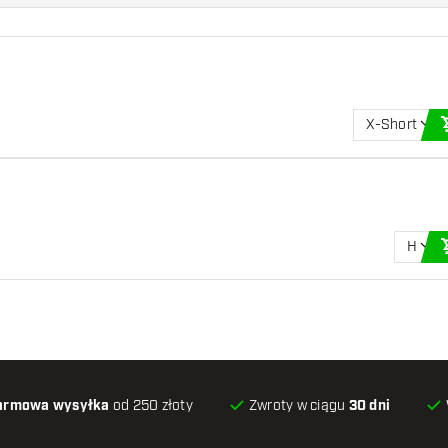
X-Short
H
armowa wysyłka
od 250 złoty
Zwroty w ciągu
30 dni