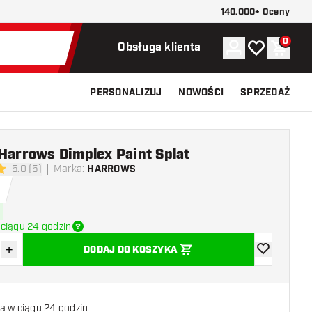
140.000+ Oceny
0
Konto
Moja lista ży
Koszy
Obsługa klienta
PERSONALIZUJ
NOWOŚCI
SPRZEDAŻ
Harrows Dimplex Paint Splat
5.0 (5)
Marka
:
HARROWS
 oceny
ciągu 24 godzin
+
DODAJ DO KOSZYKA
z ilość
Zwiększ ilość
dodaj do list
a w ciągu 24 godzin