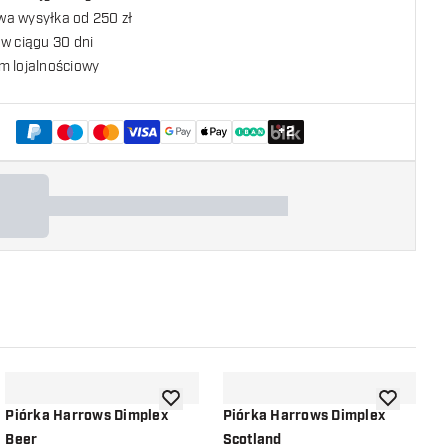
a wysyłka od 250 zł
w ciągu 30 dni
m lojalnościowy
+
2
listy życzeń
dodaj do listy życzeń
dodaj do li
Piórka Harrows Dimplex
Piórka Harrows Dimplex
P
Beer
Scotland