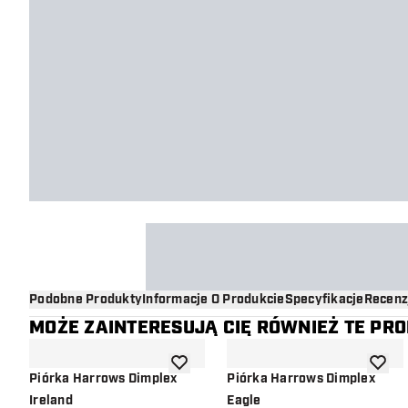
Podobne Produkty
Informacje O Produkcie
Specyfikacje
Recenz
MOŻE ZAINTERESUJĄ CIĘ RÓWNIEŻ TE PR
dodaj do listy życzeń
dodaj d
Piórka Harrows Dimplex
Piórka Harrows Dimplex
Ireland
Eagle