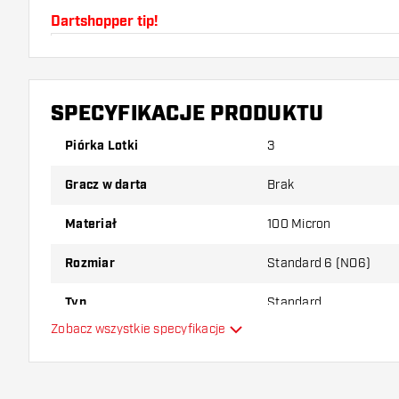
Dartshopper tip!
Upewnij się, że masz pod ręką dużo piórek i shaftó
uszkodzone lub złamane w wyniku użytkowania.
SPECYFIKACJE PRODUKTU
Wypróbuj inny kształt, materiał lub grubość piórek, 
Piórka Lotki
3
który wariant najbardziej Ci odpowiada!
Gracz w darta
Brak
Materiał
100 Micron
Rozmiar
Standard 6 (NO6)
Typ
Standard
Zobacz wszystkie specyfikacje
Elastyczność
Główny kolor