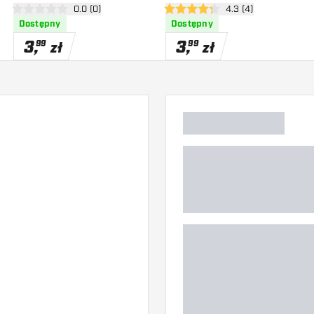
zji
otwórz panel recenzji
0.0 (0)
otwórz panel recenzj
4.3 (4)
0 gwiazdki oceny
4.3 gwiazdki oceny
Dostępny
Dostępny
3
,
3
,
99
99
zł
zł
)