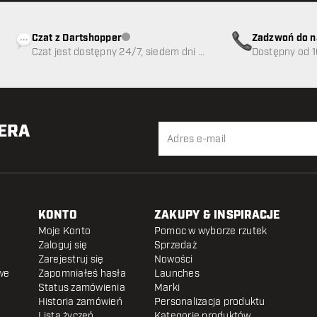
Czat z Dartshopper
Zadzwoń do n
Obsługa klienta niedostępna
Czat jest dostępny 24/7, siedem dni w
89
Dostępny od 1
tygodniu
TERA
KONTO
ZAKUPY & INSPIRACJE
Moje Konto
Pomoc w wyborze rzutek
Zaloguj się
Sprzedaż
Zarejestruj się
Nowości
we
Zapomniałeś hasła
Launches
Status zamówienia
Marki
Historia zamówień
Personalizacja produktu
Lista życzeń
Kategorie produktów