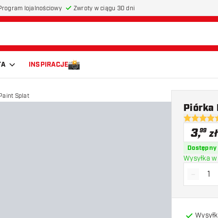
Program lojalnościowy
Zwroty w ciągu 30 dni
TA
INSPIRACJE
aint Splat
Piórka 
5 gwiazdki
3
,
99
zł
Dostępny
Wysyłka w 
-
Zmniejs
Wysyłk