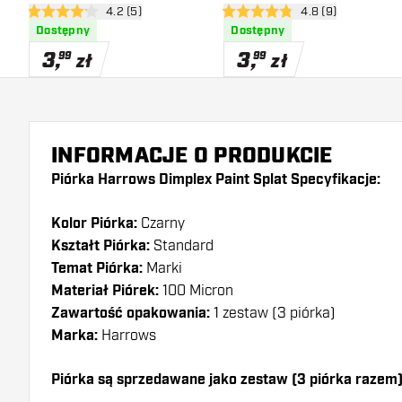
otwórz panel recenzji
4.2 (5)
otwórz panel recen
4.8 (9)
4.2 gwiazdki oceny
4.8 gwiazdki oceny
Dostępny
Dostępny
3
,
3
,
99
99
zł
zł
INFORMACJE O PRODUKCIE
Piórka Harrows Dimplex Paint Splat Specyfikacje:
Kolor Piórka:
Czarny
Kształt Piórka:
Standard
Temat Piórka:
Marki
Materiał Piórek:
100 Micron
Zawartość opakowania:
1 zestaw (3 piórka)
Marka:
Harrows
Piórka są sprzedawane jako zestaw (3 piórka razem