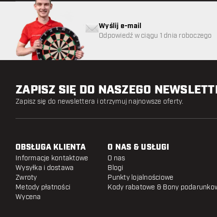
Wyślij e-mail
Odpowiedź w ciągu 1 dnia roboczego
ZAPISZ SIĘ DO NASZEGO NEWSLET
Zapisz się do newslettera i otrzymuj najnowsze oferty.
OBSŁUGA KLIENTA
O NAS & USŁUGI
Informacje kontaktowe
O nas
Wysyłka i dostawa
Blogi
Zwroty
Punkty lojalnościowe
Metody płatności
Kody rabatowe & Bony podarunko
Wycena