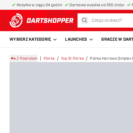
Wysyłka w ciągu 24 godzin
Darmowa wysyłka od 250 złotyv
szukaj
powrót do strony głównej
WYBIERZ KATEGORIĘ
LAUNCHES
GRACZE W DAR
Z Powrotem
Piórka
Top 10 Piórka
Piórka Harrows Dimplex P