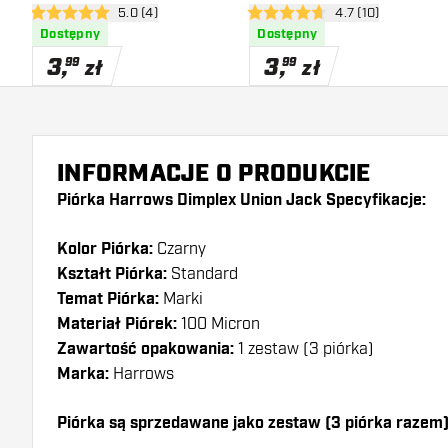
otwórz panel recenzji
5.0 (4)
otwórz panel recen
4.7 (10)
5 gwiazdki oceny
4.7 gwiazdki oceny
Dostępny
Dostępny
3
,
3
,
99
99
zł
zł
INFORMACJE O PRODUKCIE
Piórka Harrows Dimplex Union Jack Specyfikacje:
Kolor Piórka:
Czarny
Kształt Piórka:
Standard
Temat Piórka:
Marki
Materiał Piórek:
100 Micron
Zawartość opakowania:
1 zestaw (3 piórka)
Marka:
Harrows
Piórka są sprzedawane jako zestaw (3 piórka razem