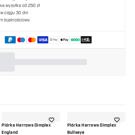
a wysyłka od 250 zł
w ciągu 30 dni
m lojalnościowy
+
2
listy życzeń
dodaj do listy życzeń
dodaj do li
Piórka Harrows Dimplex
Piórka Harrows Dimplex
P
England
Bullseye
B