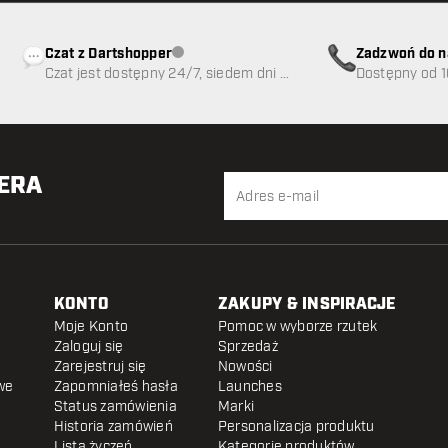
Czat z Dartshopper
Zadzwoń do n
Obsługa klienta niedostępna
Czat jest dostępny 24/7, siedem dni w
89
Dostępny od 1
tygodniu
TERA
KONTO
ZAKUPY & INSPIRACJE
Moje Konto
Pomoc w wyborze rzutek
Zaloguj się
Sprzedaż
Zarejestruj się
Nowości
we
Zapomniałeś hasła
Launches
Status zamówienia
Marki
Historia zamówień
Personalizacja produktu
Lista życzeń
Kategorie produktów