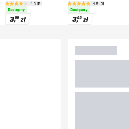
zji
otwórz panel recenzji
4.0 (5)
otwórz panel recenzj
4.8 (9)
4 gwiazdki oceny
4.8 gwiazdki oceny
Dostępny
Dostępny
3
,
3
,
99
99
zł
zł
)