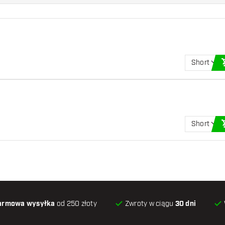
Short
Short
armowa wysyłka
od 250 złoty
Zwroty w ciągu
30 dni