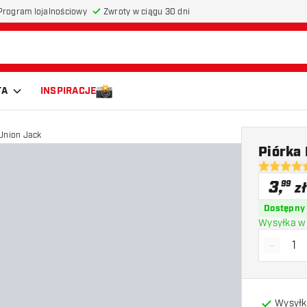
Program lojalnościowy
Zwroty w ciągu 30 dni
TA
INSPIRACJE
Union Jack
Piórka
5 gwiazdki
3
,
99
zł
Dostępny
Wysyłka w 
-
Zmniejs
Wysyłk