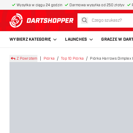
Wysyłka w ciągu 24 godzin
Darmowa wysyłka od 250 złotyv
szukaj
powrót do strony głównej
WYBIERZ KATEGORIĘ
LAUNCHES
GRACZE W DAR
Z Powrotem
Piórka
Top 10 Piórka
Piórka Harrows Dimplex 