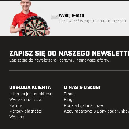
Wyślij e-mail
Odpowiedź w ciągu 1 dnia roboczego
ZAPISZ SIĘ DO NASZEGO NEWSLET
Zapisz się do newslettera i otrzymuj najnowsze oferty.
OBSŁUGA KLIENTA
O NAS & USŁUGI
Informacje kontaktowe
O nas
Wysyłka i dostawa
Blogi
Zwroty
Punkty lojalnościowe
Metody płatności
Kody rabatowe & Bony podarunko
Wycena