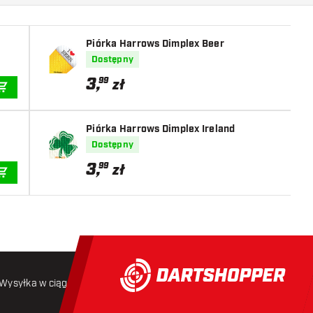
Piórka Harrows Dimplex Beer
Dostępny
3
,
99
zł
DODAJ DO KOSZYKA
Piórka Harrows Dimplex Ireland
Dostępny
3
,
99
zł
DODAJ DO KOSZYKA
Wysyłka w ciągu 24 godzin
Darmowa wysyłka
od 250 złoty