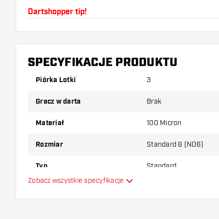
Dartshopper tip!
Upewnij się, że masz pod ręką dużo piórek i shaftó
uszkodzone lub złamane w wyniku użytkowania.
SPECYFIKACJE PRODUKTU
Wypróbuj inny kształt, materiał lub grubość piórek, 
Piórka Lotki
3
który wariant najbardziej Ci odpowiada!
Gracz w darta
Brak
Materiał
100 Micron
Rozmiar
Standard 6 (NO6)
Typ
Standard
Zobacz wszystkie specyfikacje
Elastyczność
Główny kolor