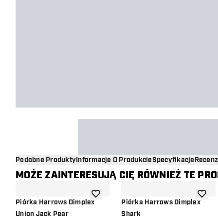
Podobne Produkty
Informacje O Produkcie
Specyfikacje
Recenz
MOŻE ZAINTERESUJĄ CIĘ RÓWNIEŻ TE PR
dodaj do listy życzeń
dodaj d
Piórka Harrows Dimplex
Piórka Harrows Dimplex
Union Jack Pear
Shark