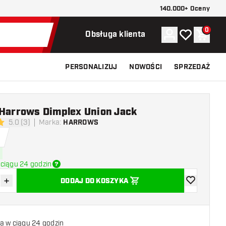
140.000+ Oceny
0
Konto
Moja lista ży
Koszy
Obsługa klienta
PERSONALIZUJ
NOWOŚCI
SPRZEDAŻ
 Harrows Dimplex Union Jack
5.0 (3)
Marka
:
HARROWS
 oceny
ciągu 24 godzin
+
DODAJ DO KOSZYKA
z ilość
Zwiększ ilość
dodaj do list
a w ciągu 24 godzin