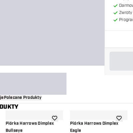
Darmow
Zwroty 
Progra
je
Polecane Produkty
ODUKTY
o listy życzeń
dodaj do listy życzeń
dodaj do 
Piórka Harrows Dimplex
Piórka Harrows Dimplex
Bullseye
Eagle