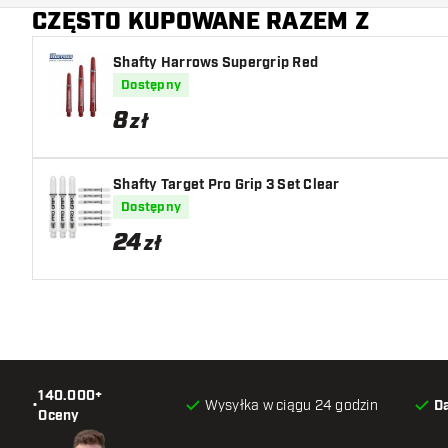
CZĘSTO KUPOWANE RAZEM Z
Shafty Harrows Supergrip Red
Dostępny
8
zł
Shafty Target Pro Grip 3 Set Clear
Dostępny
24
zł
140.000+
•
Wysyłka w ciągu 24 godzin
D
Oceny