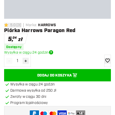
5.0
[
3
]
Marka
:
HARROWS
5 gwiazdki oceny
Piórka Harrows Paragon Red
5
,
04
zł
Dostępny
Wysyłka w ciągu 24 godzin
-
+
Zmniejsz ilość
Zwiększ ilość
dodaj 
DODAJ DO KOSZYKA
Wysyłka w ciągu 24 godzin
Darmowa wysyłka od 250 zł
Zwroty w ciągu 30 dni
Program lojalnościowy
+
4