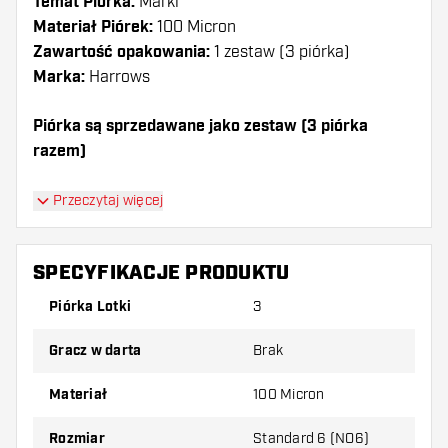
Temat Piórka:
Marki
Materiał Piórek:
100 Micron
Zawartość opakowania:
1 zestaw (3 piórka)
Marka:
Harrows
Piórka są sprzedawane jako zestaw (3 piórka
razem)
Dartshopper tip!
Przeczytaj więcej
Upewnij się, że masz pod ręką dużo piórek i
shaftów. Mogą one zostać uszkodzone lub
SPECYFIKACJE PRODUKTU
złamane w wyniku użytkowania.
Piórka Lotki
3
Wypróbuj inny kształt, materiał lub grubość
Gracz w darta
Brak
piórek, aby dowiedzieć się, który wariant
najbardziej Ci odpowiada!
Materiał
100 Micron
Rozmiar
Standard 6 (NO6)