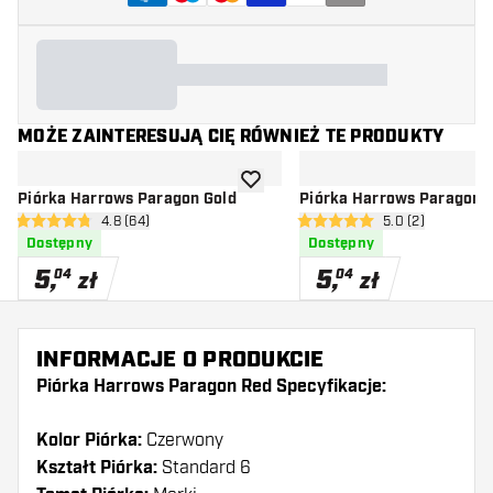
MOŻE ZAINTERESUJĄ CIĘ RÓWNIEŻ TE PRODUKTY
dodaj do listy życzeń
Piórka Harrows Paragon Gold
Piórka Harrows Paragon 
otwórz panel recenzji
4.8 (64)
otwórz panel rec
5.0 (2)
4.8 gwiazdki oceny
5 gwiazdki oceny
Dostępny
Dostępny
5
,
5
,
04
04
zł
zł
INFORMACJE O PRODUKCIE
Piórka Harrows Paragon Red Specyfikacje:
Kolor Piórka:
Czerwony
Kształt Piórka:
Standard 6