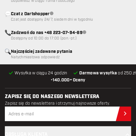
Odpowiedź w ciągu 1 dnia roboczego
Czat z Dartshopper
Obsługa klienta niedostępna
Czat jest dostępny 24/7, siedem dni w tygodniu
Zadzwoń do nas +48 223-07-94-89
Obsługa klienta niedostępna
Dostępny od 10:00 do 17:00 (pon.-pt.)
Najczęściej zadawane pytania
Natychmiastowa odpowiedź
Wysyłka w ciągu 24 godzin
Darmowa wysyłka
od 250 zł
•
140.000+ Oceny
ZAPISZ SIĘ DO NASZEGO NEWSLETTERA
Zapisz się do newslettera i otrzymuj najnowsze oferty.
Zap
OBSŁUGA KLIENTA