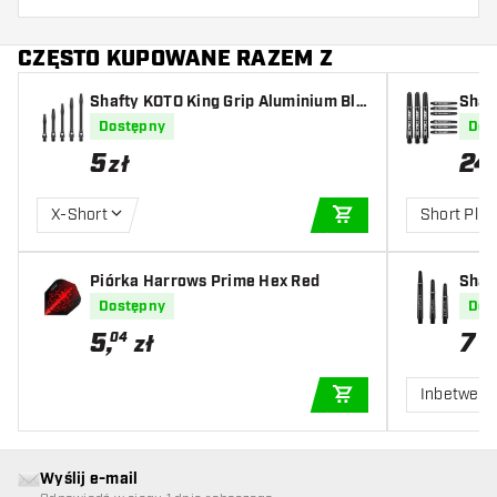
CZĘSTO KUPOWANE RAZEM Z
Shafty KOTO King Grip Aluminium Bla
Shaft
ck
Dostępny
Dos
5
24
zł
X-Short
Short Plus
DODAJ DO KOSZYK
Piórka Harrows Prime Hex Red
Shaf
Dostępny
Dos
5
,
7
04
zł
z
Inbetwee
DODAJ DO KOSZYK
Wyślij e-mail