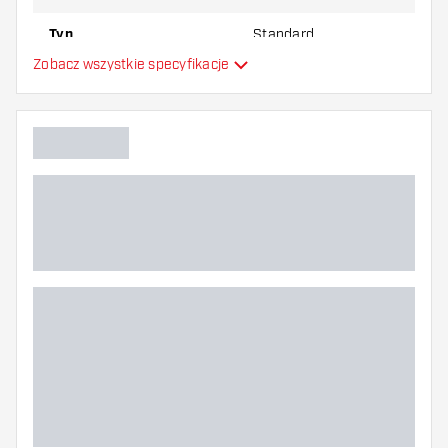
Typ
Standard
Zobacz wszystkie specyfikacje
Elastyczność
Główny kolor