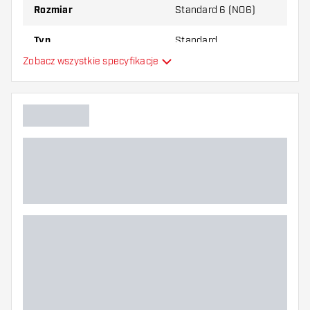
Rozmiar
Standard 6 (NO6)
Typ
Standard
Zobacz wszystkie specyfikacje
Elastyczność
Dodatkowe kolory
Główny kolor