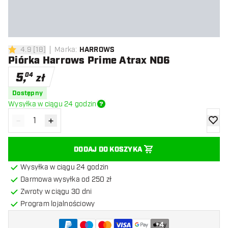
4.9
[
18
]
Marka
:
HARROWS
4.9 gwiazdki oceny
Piórka Harrows Prime Atrax NO6
5
,
04
zł
Dostępny
Wysyłka w ciągu 24 godzin
-
+
Zmniejsz ilość
Zwiększ ilość
dodaj 
DODAJ DO KOSZYKA
Wysyłka w ciągu 24 godzin
Darmowa wysyłka od 250 zł
Zwroty w ciągu 30 dni
Program lojalnościowy
+
4