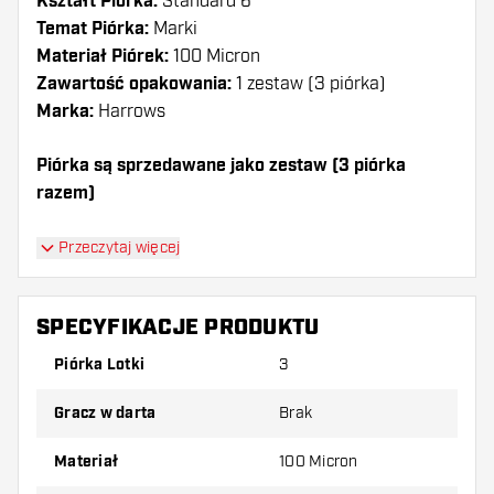
Kształt Piórka:
Standard 6
Temat Piórka:
Marki
Materiał Piórek:
100 Micron
Zawartość opakowania:
1 zestaw (3 piórka)
Marka:
Harrows
Piórka są sprzedawane jako zestaw (3 piórka
razem)
Dartshopper tip!
Przeczytaj więcej
Upewnij się, że masz pod ręką dużo piórek i
shaftów. Mogą one zostać uszkodzone lub
SPECYFIKACJE PRODUKTU
złamane w wyniku użytkowania.
Piórka Lotki
3
Wypróbuj inny kształt, materiał lub grubość
Gracz w darta
Brak
piórek, aby dowiedzieć się, który wariant
najbardziej Ci odpowiada!
Materiał
100 Micron