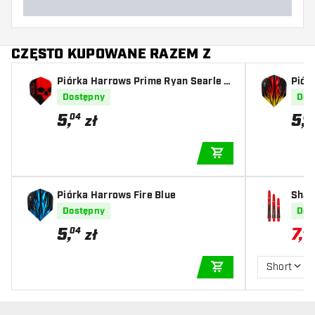
CZĘSTO KUPOWANE RAZEM Z
Piórka Harrows Prime Ryan Searle N
Piór
O6
Dostępny
Dos
5
,
5
,
04
04
zł
DODAJ DO KOSZYK
Piórka Harrows Fire Blue
Shaf
Dostępny
Dos
5
,
7
,
04
50
zł
Short
DODAJ DO KOSZYK