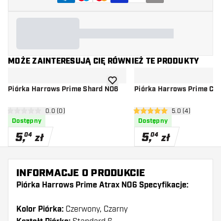
MOŻE ZAINTERESUJĄ CIĘ RÓWNIEŻ TE PRODUKTY
dodaj do listy życzeń
Piórka Harrows Prime Shard NO6
Piórka Harrows Prime Con
otwórz panel recenzji
0.0 (0)
otwórz panel rec
5.0 (4)
0 gwiazdki oceny
5 gwiazdki oceny
Dostępny
Dostępny
5
,
5
,
04
04
zł
zł
INFORMACJE O PRODUKCIE
Piórka Harrows Prime Atrax NO6 Specyfikacje:
Kolor Piórka:
Czerwony, Czarny