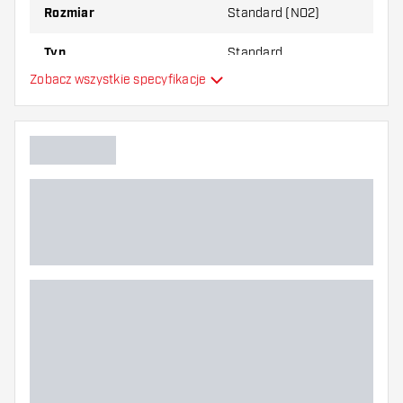
Rozmiar
Standard (NO2)
Typ
Standard
Zobacz wszystkie specyfikacje
Elastyczność
Dodatkowe kolory
Główny kolor