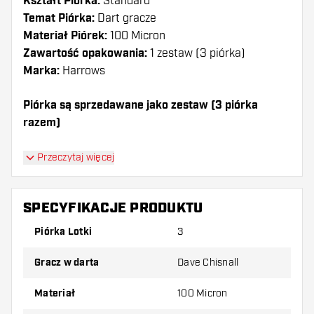
Kształt Piórka:
Standard
Temat Piórka:
Dart gracze
Materiał Piórek:
100 Micron
Zawartość opakowania:
1 zestaw (3 piórka)
Marka:
Harrows
Piórka są sprzedawane jako zestaw (3 piórka
razem)
Dartshopper tip!
Przeczytaj więcej
Upewnij się, że masz pod ręką dużo piórek i
shaftów. Mogą one zostać uszkodzone lub
SPECYFIKACJE PRODUKTU
złamane w wyniku użytkowania.
Piórka Lotki
3
Wypróbuj inny kształt, materiał lub grubość
Gracz w darta
Dave Chisnall
piórek, aby dowiedzieć się, który wariant
najbardziej Ci odpowiada!
Materiał
100 Micron