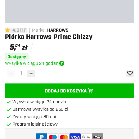
4.9
[
11
]
Marka
:
HARROWS
4.9 gwiazdki oceny
Piórka Harrows Prime Chizzy
5
,
04
zł
Dostępny
Wysyłka w ciągu 24 godzin
-
+
Zmniejsz ilość
Zwiększ ilość
dodaj 
DODAJ DO KOSZYKA
Wysyłka w ciągu 24 godzin
Darmowa wysyłka od 250 zł
Zwroty w ciągu 30 dni
Program lojalnościowy
+
4