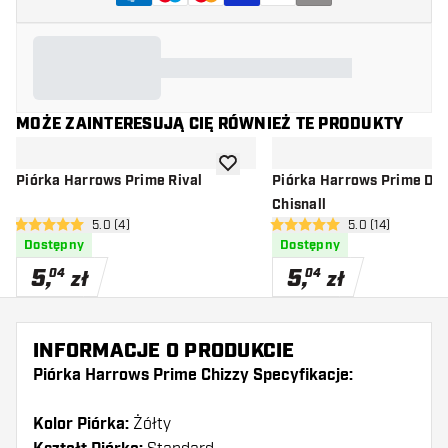
MOŻE ZAINTERESUJĄ CIĘ RÓWNIEŻ TE PRODUKTY
dodaj do listy życzeń
Piórka Harrows Prime Rival
Piórka Harrows Prime Da
Chisnall
otwórz panel recenzji
5.0 (4)
otwórz panel rec
5.0 (14)
5 gwiazdki oceny
5 gwiazdki oceny
Dostępny
Dostępny
5
,
5
,
04
04
zł
zł
INFORMACJE O PRODUKCIE
Piórka Harrows Prime Chizzy Specyfikacje:
Kolor Piórka:
Żółty