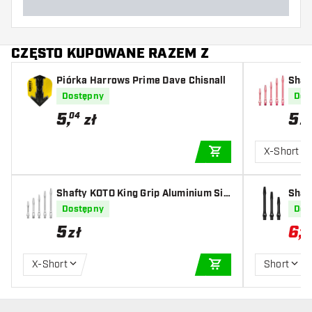
CZĘSTO KUPOWANE RAZEM Z
Piórka Harrows Prime Dave Chisnall
Shaf
k
Dostępny
Dos
5
,
5
04
zł
z
X-Short
DODAJ DO KOSZYK
Shafty KOTO King Grip Aluminium Sil
Shaf
ver
Dostępny
Dos
5
6
,
30
zł
X-Short
Short
DODAJ DO KOSZYK