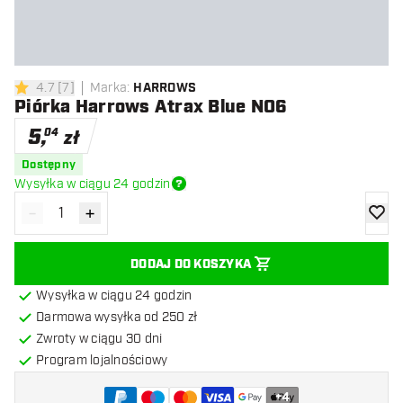
4.7
[
7
]
Marka
:
HARROWS
4.7 gwiazdki oceny
Piórka Harrows Atrax Blue NO6
5
,
04
zł
Dostępny
Wysyłka w ciągu 24 godzin
-
+
Zmniejsz ilość
Zwiększ ilość
dodaj 
DODAJ DO KOSZYKA
Wysyłka w ciągu 24 godzin
Darmowa wysyłka od 250 zł
Zwroty w ciągu 30 dni
Program lojalnościowy
+
4