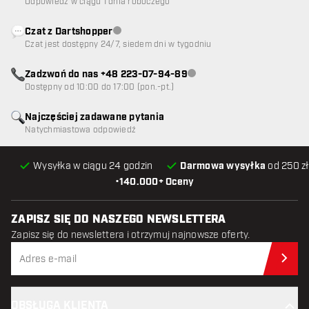
Odpowiedź w ciągu 1 dnia roboczego
Czat z Dartshopper
Obsługa klienta niedostępna
Czat jest dostępny 24/7, siedem dni w tygodniu
Zadzwoń do nas +48 223-07-94-89
Obsługa klienta niedostępna
Dostępny od 10:00 do 17:00 (pon.-pt.)
Najczęściej zadawane pytania
Natychmiastowa odpowiedź
Wysyłka w ciągu 24 godzin
Darmowa wysyłka
od 250 zł
•
140.000+ Oceny
ZAPISZ SIĘ DO NASZEGO NEWSLETTERA
Zapisz się do newslettera i otrzymuj najnowsze oferty.
Zap
OBSŁUGA KLIENTA