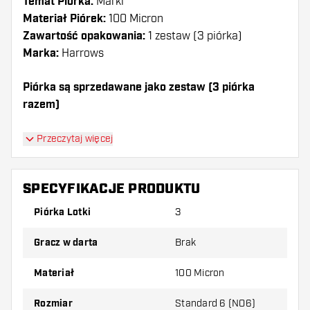
Temat Piórka:
Marki
Materiał Piórek:
100 Micron
Zawartość opakowania:
1 zestaw (3 piórka)
Marka:
Harrows
Piórka są sprzedawane jako zestaw (3 piórka
razem)
Dartshopper tip!
Przeczytaj więcej
Upewnij się, że masz pod ręką dużo piórek i
shaftów. Mogą one zostać uszkodzone lub
SPECYFIKACJE PRODUKTU
złamane w wyniku użytkowania.
Piórka Lotki
3
Wypróbuj inny kształt, materiał lub grubość
Gracz w darta
Brak
piórek, aby dowiedzieć się, który wariant
najbardziej Ci odpowiada!
Materiał
100 Micron
Rozmiar
Standard 6 (NO6)