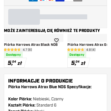
MOŻE ZAINTERESUJĄ CIĘ RÓWNIEŻ TE PRODUKTY
dodaj do listy życzeń
Piórka Harrows Atrax Black NO6
Piórka Harrows Atrax Gr
otwórz panel recenzji
4.7 (6)
otwórz panel rec
4.8 (4)
4.7 gwiazdki oceny
4.8 gwiazdki oceny
Dostępny
Dostępny
5
,
5
,
04
04
zł
zł
INFORMACJE O PRODUKCIE
Piórka Harrows Atrax Blue NO6 Specyfikacje:
Kolor Piórka:
Niebieski, Czarny
Kształt Piórka:
Standard 6