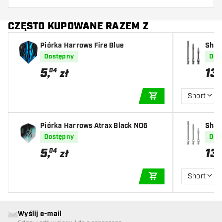
CZĘSTO KUPOWANE RAZEM Z
Piórka Harrows Fire Blue
Shaf
Dostępny
Dos
5
,
13
,
04
zł
Short
DODAJ DO KOSZYK
Piórka Harrows Atrax Black NO6
Shaf
Dostępny
Dos
5
,
13
,
04
zł
Short
DODAJ DO KOSZYK
Wyślij e-mail