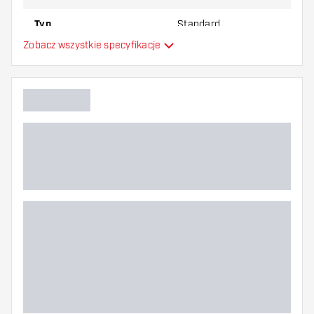
Typ
Standard
Zobacz wszystkie specyfikacje
Elastyczność
Dodatkowe kolory
Główny kolor