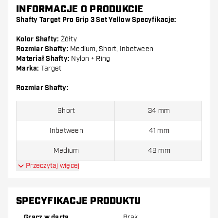
INFORMACJE O PRODUKCIE
Shafty Target Pro Grip 3 Set Yellow Specyfikacje:
Kolor Shafty:
Żółty
Rozmiar Shafty:
Medium, Short, Inbetween
Materiał Shafty:
Nylon + Ring
Marka:
Target
Rozmiar Shafty:
Short
34 mm
Inbetween
41 mm
Medium
48 mm
Przeczytaj więcej
Shafty są sprzedawane są po 3 komplety (9 shafty
razem)
SPECYFIKACJE PRODUKTU
Dartshopper tip!
Gracz w darta
Brak