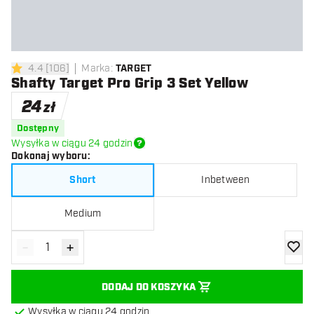
4.4
[
106
]
Marka
:
TARGET
4.4 gwiazdki oceny
Shafty Target Pro Grip 3 Set Yellow
24
zł
Dostępny
Wysyłka w ciągu 24 godzin
Dokonaj wyboru
:
Short
Inbetween
Medium
-
+
Zmniejsz ilość
Zwiększ ilość
dodaj 
DODAJ DO KOSZYKA
Wysyłka w ciągu 24 godzin