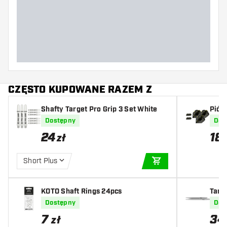
CZĘSTO KUPOWANE RAZEM Z
Shafty Target Pro Grip 3 Set White
Piór
tra 
Dostępny
Dos
24
18
zł
Short Plus
DODAJ DO KOSZYK
KOTO Shaft Rings 24pcs
Targe
Dostępny
Dos
7
34
zł