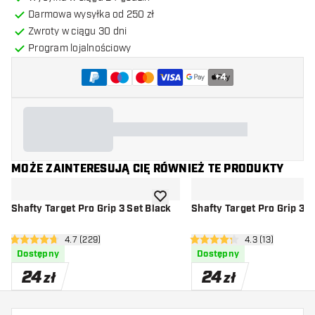
Darmowa wysyłka od 250 zł
Zwroty w ciągu 30 dni
Program lojalnościowy
+
4
MOŻE ZAINTERESUJĄ CIĘ RÓWNIEŻ TE PRODUKTY
dodaj do listy życzeń
Shafty Target Pro Grip 3 Set Black
Shafty Target Pro Grip 3 
otwórz panel recenzji
4.7 (229)
otwórz panel rec
4.3 (13)
4.7 gwiazdki oceny
4.3 gwiazdki oceny
Dostępny
Dostępny
24
24
zł
zł