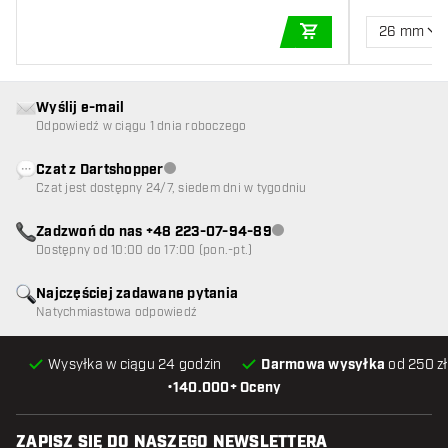
26 mm
DODAJ DO KOSZYK
Wyślij e-mail
Odpowiedź w ciągu 1 dnia roboczego
Czat z Dartshopper
Obsługa klienta niedostępna
Czat jest dostępny 24/7, siedem dni w tygodniu
Zadzwoń do nas +48 223-07-94-89
Obsługa klienta niedostępna
Dostępny od 10:00 do 17:00 (pon.-pt.)
Najczęściej zadawane pytania
Natychmiastowa odpowiedź
Wysyłka w ciągu 24 godzin
Darmowa wysyłka
od 250 zł
•
140.000+ Oceny
ZAPISZ SIĘ DO NASZEGO NEWSLETTERA