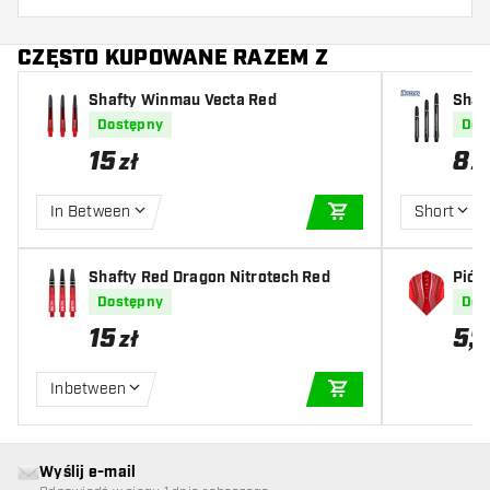
CZĘSTO KUPOWANE RAZEM Z
Shafty Winmau Vecta Red
Shaf
Silve
Dostępny
Dos
15
8
zł
z
In Between
Short
DODAJ DO KOSZYK
Shafty Red Dragon Nitrotech Red
Piór
d To
Dostępny
Dos
15
5
,
04
zł
Inbetween
DODAJ DO KOSZYK
Wyślij e-mail