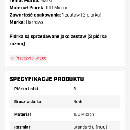
Temat Piórka:
Marki
Materiał Piórek:
100 Micron
Zawartość opakowania:
1 zestaw (3 piórka)
Marka:
Harrows
Piórka są sprzedawane jako zestaw (3 piórka
razem)
Dartshopper tip!
Przeczytaj więcej
Upewnij się, że masz pod ręką dużo piórek i
shaftów. Mogą one zostać uszkodzone lub
SPECYFIKACJE PRODUKTU
złamane w wyniku użytkowania.
Piórka Lotki
3
Wypróbuj inny kształt, materiał lub grubość
Gracz w darta
Brak
piórek, aby dowiedzieć się, który wariant
najbardziej Ci odpowiada!
Materiał
100 Micron
Rozmiar
Standard 6 (NO6)