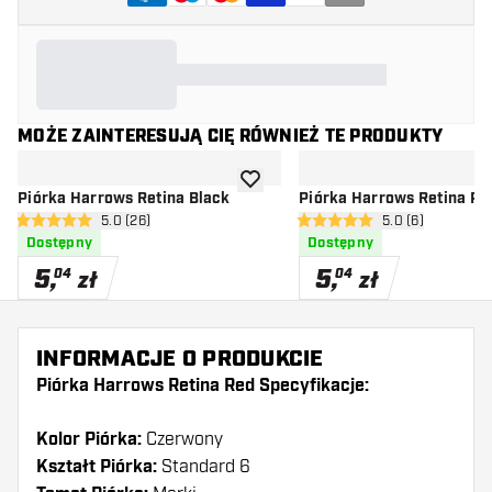
MOŻE ZAINTERESUJĄ CIĘ RÓWNIEŻ TE PRODUKTY
dodaj do listy życzeń
Piórka Harrows Retina Black
Piórka Harrows Retina Pu
otwórz panel recenzji
5.0 (26)
otwórz panel rec
5.0 (6)
5 gwiazdki oceny
5 gwiazdki oceny
Dostępny
Dostępny
5
,
5
,
04
04
zł
zł
INFORMACJE O PRODUKCIE
Piórka Harrows Retina Red Specyfikacje:
Kolor Piórka:
Czerwony
Kształt Piórka:
Standard 6