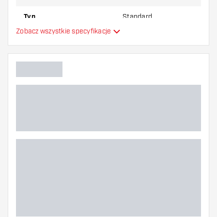
Typ
Standard
Zobacz wszystkie specyfikacje
Elastyczność
Główny kolor