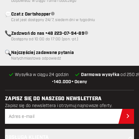
Odpowiedź w ciągu 1 dnia roboczego
Czat z Dartshopper
Obsługa klienta niedostępna
Czat jest dostępny 24/7, siedem dni w tygodniu
Zadzwoń do nas +48 223-07-94-89
Obsługa klienta niedostępna
Dostępny od 10:00 do 17:00 (pon.-pt.)
Najczęściej zadawane pytania
Natychmiastowa odpowiedź
Wysyłka w ciągu 24 godzin
Darmowa wysyłka
od 250 zł
•
140.000+ Oceny
ZAPISZ SIĘ DO NASZEGO NEWSLETTERA
Zapisz się do newslettera i otrzymuj najnowsze oferty.
Zap
OBSŁUGA KLIENTA