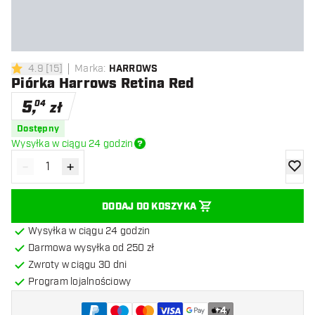
4.9
[
15
]
Marka
:
HARROWS
4.9 gwiazdki oceny
Piórka Harrows Retina Red
5
,
04
zł
Dostępny
Wysyłka w ciągu 24 godzin
-
+
Zmniejsz ilość
Zwiększ ilość
dodaj 
DODAJ DO KOSZYKA
Wysyłka w ciągu 24 godzin
Darmowa wysyłka od 250 zł
Zwroty w ciągu 30 dni
Program lojalnościowy
+
4