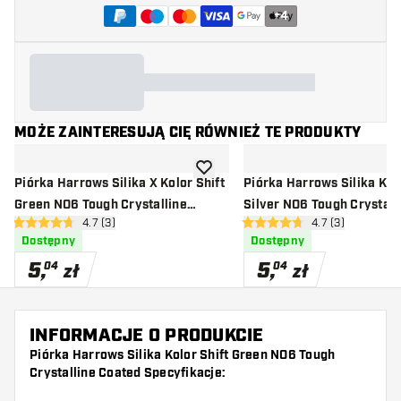
+
4
MOŻE ZAINTERESUJĄ CIĘ RÓWNIEŻ TE PRODUKTY
dodaj do listy życzeń
Piórka Harrows Silika X Kolor Shift
Piórka Harrows Silika Kolo
Green NO6 Tough Crystalline
Silver NO6 Tough Crystall
otwórz panel recenzji
4.7 (3)
otwórz panel rec
4.7 (3)
Coated
Coated
4.7 gwiazdki oceny
4.7 gwiazdki oceny
Dostępny
Dostępny
5
,
5
,
04
04
zł
zł
INFORMACJE O PRODUKCIE
Piórka Harrows Silika Kolor Shift Green NO6 Tough
Crystalline Coated Specyfikacje: