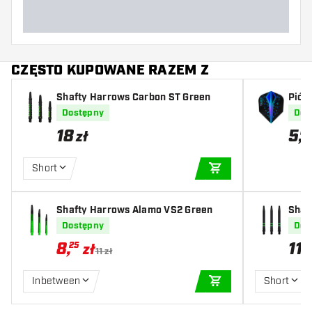
CZĘSTO KUPOWANE RAZEM Z
Shafty Harrows Carbon ST Green
Piórk
e NO
Dostępny
Dos
18
5
,
04
zł
Short
DODAJ DO KOSZYK
Shafty Harrows Alamo VS2 Green
Shaf
en
Dostępny
Dos
8
,
11
,
25
5
zł
11 zł
Inbetween
Short
DODAJ DO KOSZYK