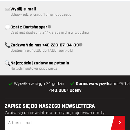
Wyślij e-mail
Odpowiedź w ciągu 1 dnia roboczego
Czat z Dartshopper
Obsługa klienta niedostępna
Czat jest dostępny 24/7, siedem dni w tygodniu
Zadzwoń do nas +48 223-07-94-89
Obsługa klienta niedostępna
Dostępny od 10:00 do 17:00 (pon.-pt.)
Najczęściej zadawane pytania
Natychmiastowa odpowiedź
Wysyłka w ciągu 24 godzin
Darmowa wysyłka
od 250 zł
•
140.000+ Oceny
ZAPISZ SIĘ DO NASZEGO NEWSLETTERA
Zapisz się do newslettera i otrzymuj najnowsze oferty.
Zap