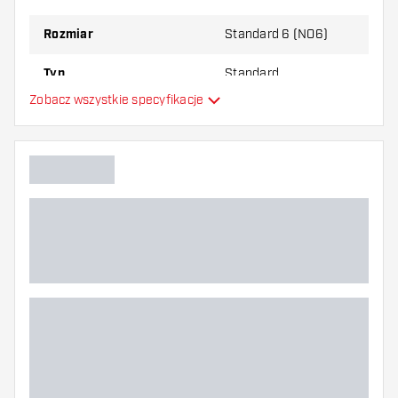
Rozmiar
Standard 6 (NO6)
Typ
Standard
Zobacz wszystkie specyfikacje
Elastyczność
Dodatkowe kolory
Główny kolor