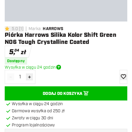
5.0
[
1
]
Marka
:
HARROWS
5 gwiazdki oceny
Piórka Harrows Silika Kolor Shift Green
NO6 Tough Crystalline Coated
5
,
04
zł
Dostępny
Wysyłka w ciągu 24 godzin
-
+
Zmniejsz ilość
Zwiększ ilość
dodaj 
DODAJ DO KOSZYKA
Wysyłka w ciągu 24 godzin
Darmowa wysyłka od 250 zł
Zwroty w ciągu 30 dni
Program lojalnościowy