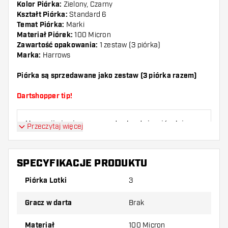
Kolor Piórka:
Zielony, Czarny
Kształt Piórka:
Standard 6
Temat Piórka:
Marki
Materiał Piórek:
100 Micron
Zawartość opakowania:
1 zestaw (3 piórka)
Marka:
Harrows
Piórka są sprzedawane jako zestaw (3 piórka razem)
Dartshopper tip!
Upewnij się, że masz pod ręką dużo piórek i
Przeczytaj więcej
shaftów. Mogą one zostać uszkodzone lub
złamane w wyniku użytkowania.
SPECYFIKACJE PRODUKTU
Wypróbuj inny kształt, materiał lub grubość
Piórka Lotki
3
piórek, aby dowiedzieć się, który wariant
najbardziej Ci odpowiada!
Gracz w darta
Brak
Materiał
100 Micron