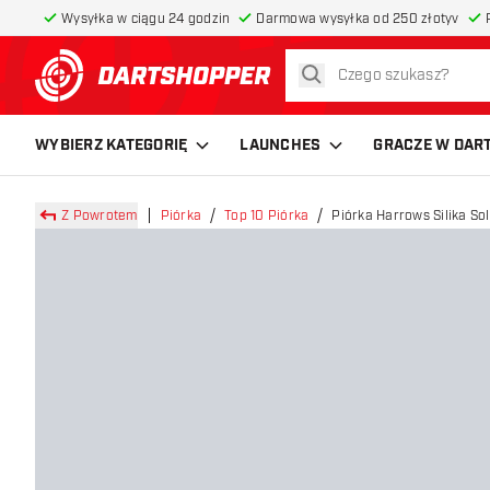
Wysyłka w ciągu 24 godzin
Darmowa wysyłka od 250 złotyv
szukaj
powrót do strony głównej
WYBIERZ KATEGORIĘ
LAUNCHES
GRACZE W DAR
Z Powrotem
Piórka
Top 10 Piórka
Piórka Harrows Silika So