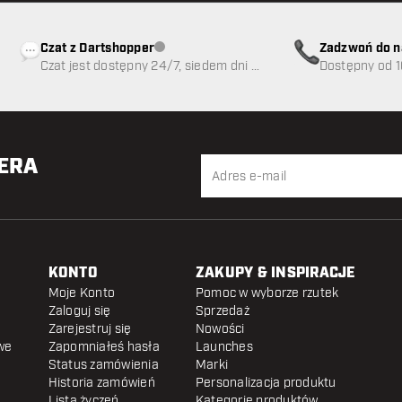
Czat z Dartshopper
Zadzwoń do n
Obsługa klienta niedostępna
Czat jest dostępny 24/7, siedem dni w
89
Dostępny od 1
tygodniu
TERA
KONTO
ZAKUPY & INSPIRACJE
Moje Konto
Pomoc w wyborze rzutek
Zaloguj się
Sprzedaż
Zarejestruj się
Nowości
we
Zapomniałeś hasła
Launches
Status zamówienia
Marki
Historia zamówień
Personalizacja produktu
Lista życzeń
Kategorie produktów