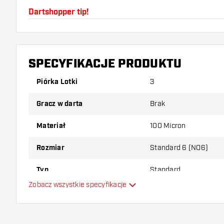
Dartshopper tip!
Upewnij się, że masz pod ręką dużo piórek i shaftó
uszkodzone lub złamane w wyniku użytkowania.
SPECYFIKACJE PRODUKTU
Wypróbuj inny kształt, materiał lub grubość piórek, 
Piórka Lotki
3
który wariant najbardziej Ci odpowiada!
Gracz w darta
Brak
Materiał
100 Micron
Rozmiar
Standard 6 (NO6)
Typ
Standard
Zobacz wszystkie specyfikacje
Elastyczność
Główny kolor