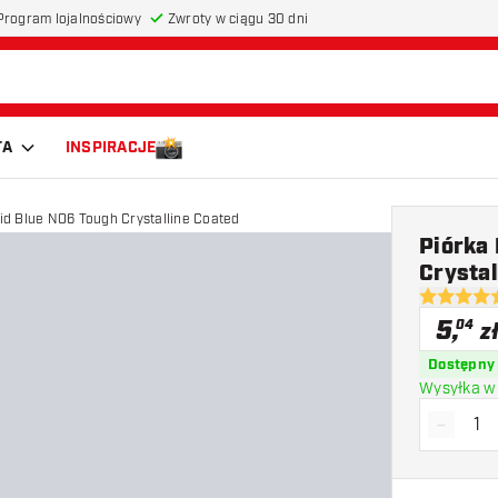
Program lojalnościowy
Zwroty w ciągu 30 dni
TA
INSPIRACJE
lid Blue NO6 Tough Crystalline Coated
Piórka 
Crystal
5 gwiazdki
5
,
04
z
Dostępny
Wysyłka w 
-
Zmniejs