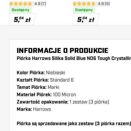
otwórz panel recenzji
4.9 (7)
otwórz panel recen
4.8 (5)
Coated
Crystalline Coated
4.9 gwiazdki oceny
4.8 gwiazdki oceny
Dostępny
Dostępny
5
,
5
,
04
04
zł
zł
INFORMACJE O PRODUKCIE
Piórka Harrows Silika Solid Blue NO6 Tough Crystalli
Kolor Piórka:
Niebieski
Kształt Piórka:
Standard 6
Temat Piórka:
Marki
Materiał Piórek:
100 Micron
Zawartość opakowania:
1 zestaw (3 piórka)
Marka:
Harrows
Piórka są sprzedawane jako zestaw (3 piórka razem