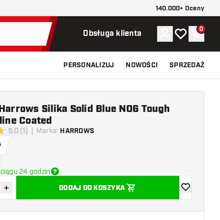
140.000+ Oceny
0
Konto
Moja lista ży
Koszy
Obsługa klienta
PERSONALIZUJ
NOWOŚCI
SPRZEDAŻ
Harrows Silika Solid Blue NO6 Tough
line Coated
5.0 (1)
Marka
:
HARROWS
 oceny
ł
ciągu 24 godzin
+
DODAJ DO KOSZYKA
z ilość
Zwiększ ilość
dodaj do list