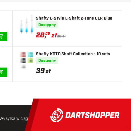
Shafty L-Style L-Shaft 2-Tone CLR Blue
Dostępny
28
,
05
zł
33 zł
DODAJ DO KOSZYKA
Shafty KOTO Shaft Collection - 10 sets
Dostępny
39
zł
DODAJ DO KOSZYKA
Wysyłka w ciągu 24 godzin
Darmowa wysyłka
od 250 złoty