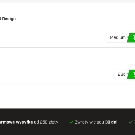
G Design
Medium
26g
armowa wysyłka
od 250 złoty
Zwroty w ciągu
30 dni