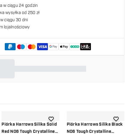
a w ciągu 24 godzin
a wysyłka od 250 zł
w ciągu 30 dni
m lojalnościowy
+
2
listy życzeń
dodaj do listy życzeń
dodaj do li
Piórka Harrows Silika Solid
Piórka Harrows Silika Black
P
Red NO6 Tough Crystalline
NO6 Tough Crystalline
K