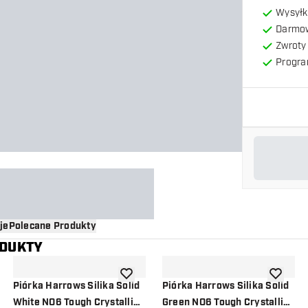
Wysyłk
Darmow
Zwroty 
Progra
je
Polecane Produkty
ODUKTY
o listy życzeń
dodaj do listy życzeń
dodaj do 
Piórka Harrows Silika Solid
Piórka Harrows Silika Solid
White NO6 Tough Crystalline
Green NO6 Tough Crystalline