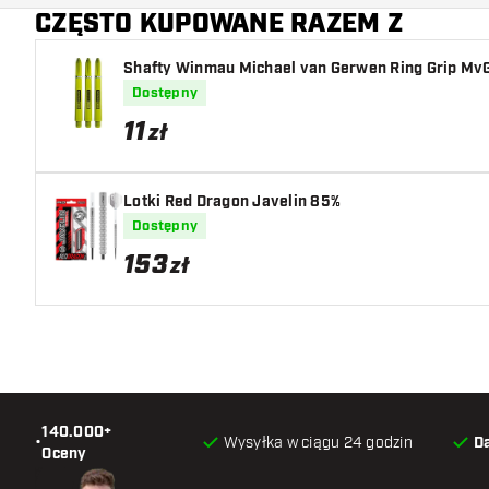
CZĘSTO KUPOWANE RAZEM Z
Shafty Winmau Michael van Gerwen Ring Grip Mv
Dostępny
11
zł
Lotki Red Dragon Javelin 85%
Dostępny
153
zł
140.000+
•
Wysyłka w ciągu 24 godzin
D
Oceny