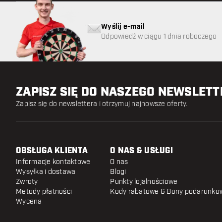
Wyślij e-mail
Odpowiedź w ciągu 1 dnia roboczego
ZAPISZ SIĘ DO NASZEGO NEWSLET
Zapisz się do newslettera i otrzymuj najnowsze oferty.
OBSŁUGA KLIENTA
O NAS & USŁUGI
Informacje kontaktowe
O nas
Wysyłka i dostawa
Blogi
Zwroty
Punkty lojalnościowe
Metody płatności
Kody rabatowe & Bony podarunko
Wycena