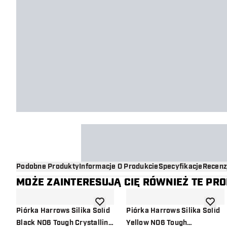
Podobne Produkty
Informacje O Produkcie
Specyfikacje
Recenz
MOŻE ZAINTERESUJĄ CIĘ RÓWNIEŻ TE PR
dodaj do listy życzeń
dodaj d
Piórka Harrows Silika Solid
Piórka Harrows Silika Solid
Black NO6 Tough Crystalline
Yellow NO6 Tough