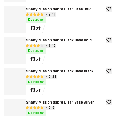
Shafty Mission Sabre Clear Base Gold
dodaj 
otwórz panel recenzji
4.8 (11)
4.8 gwiazdki oceny
Dostępny
11
zł
Shafty Mission Sabre Black Base Gold
dodaj 
otwórz panel recenzji
4.2 (15)
4.2 gwiazdki oceny
Dostępny
11
zł
Shafty Mission Sabre Black Base Black
dodaj 
otwórz panel recenzji
4.9 (23)
4.9 gwiazdki oceny
Dostępny
11
zł
Shafty Mission Sabre Clear Base Silver
dodaj 
otwórz panel recenzji
4.9 (9)
4.9 gwiazdki oceny
Dostępny