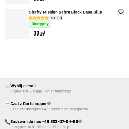
Shafty Mission Sabre Black Base Blue
dodaj 
otwórz panel recenzji
5.0 (5)
5 gwiazdki oceny
Dostępny
11
zł
Wyślij e-mail
Odpowiedź w ciągu 1 dnia roboczego
Czat z Dartshopper
Obsługa klienta niedostępna
Czat jest dostępny 24/7, siedem dni w tygodniu
Zadzwoń do nas +48 223-07-94-89
Obsługa klienta niedostępna
Dostępny od 10:00 do 17:00 (pon.-pt.)