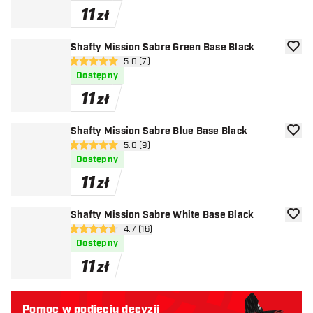
11
zł
Shafty Mission Sabre Green Base Black
dodaj 
otwórz panel recenzji
5.0 (7)
5 gwiazdki oceny
Dostępny
11
zł
Shafty Mission Sabre Blue Base Black
dodaj 
otwórz panel recenzji
5.0 (9)
5 gwiazdki oceny
Dostępny
11
zł
Shafty Mission Sabre White Base Black
dodaj 
otwórz panel recenzji
4.7 (16)
4.7 gwiazdki oceny
Dostępny
11
zł
Pomoc w podjęciu decyzji