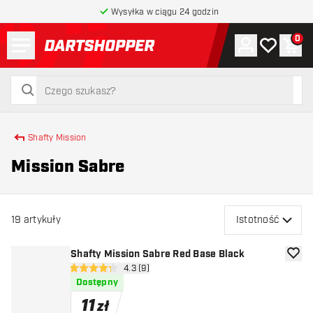
Wysyłka w ciągu 24 godzin
Menu
0
Konto
Moja lista 
Kos
powrót do strony głównej
szukaj
szukaj
Shafty Mission
Mission Sabre
19
artykuły
Istotność
Shafty Mission Sabre Red Base Black
dodaj 
otwórz panel recenzji
4.3 (9)
4.3 gwiazdki oceny
Dostępny
11
zł