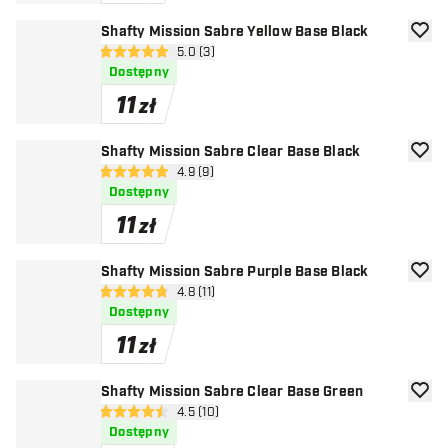
Shafty Mission Sabre Yellow Base Black
dodaj 
otwórz panel recenzji
5.0 (3)
5 gwiazdki oceny
Dostępny
11
zł
Shafty Mission Sabre Clear Base Black
dodaj 
otwórz panel recenzji
4.9 (9)
4.9 gwiazdki oceny
Dostępny
11
zł
Shafty Mission Sabre Purple Base Black
dodaj 
otwórz panel recenzji
4.8 (11)
4.8 gwiazdki oceny
Dostępny
11
zł
Shafty Mission Sabre Clear Base Green
dodaj 
otwórz panel recenzji
4.5 (10)
4.5 gwiazdki oceny
Dostępny