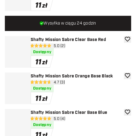
11
zł
Wysyłka w ciągu 24 godzin
Shafty Mission Sabre Clear Base Red
dodaj 
otwórz panel recenzji
5.0 (2)
5 gwiazdki oceny
Dostępny
11
zł
Shafty Mission Sabre Orange Base Black
dodaj 
otwórz panel recenzji
4.7 (3)
4.7 gwiazdki oceny
Dostępny
11
zł
Shafty Mission Sabre Clear Base Blue
dodaj 
otwórz panel recenzji
5.0 (4)
5 gwiazdki oceny
Dostępny
11
zł