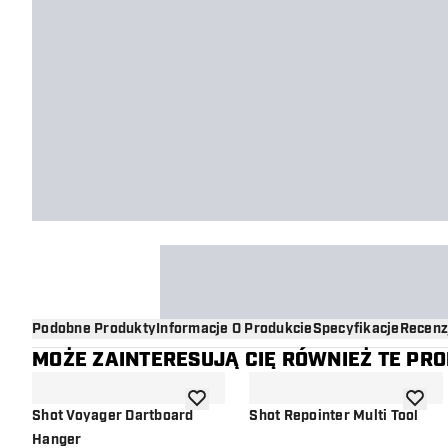
Podobne Produkty
Informacje O Produkcie
Specyfikacje
Recenz
MOŻE ZAINTERESUJĄ CIĘ RÓWNIEŻ TE PR
dodaj do listy życzeń
dodaj d
Shot Voyager Dartboard
Shot Repointer Multi Tool
Hanger