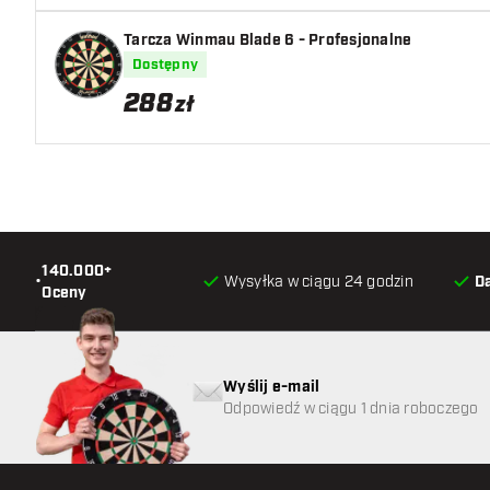
metalowe
Tarcza Winmau Blade 6 - Profesjonalne
Dostępny
Zastosowanie:
precyzyjna instalacja, stabilizacja t
288
zł
montaż
Uczyń swoją konfigurację profesjonalną.
Z zestawem Shot Dartboard Multi Kit każda tarcza wisi idealni
gotowa do gry.
140.000+
•
Wysyłka w ciągu 24 godzin
D
Oceny
Wyślij e-mail
Odpowiedź w ciągu 1 dnia roboczego