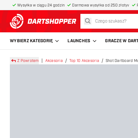
Wysyłka w ciągu 24 godzin
Darmowa wysyłka od 250 złotyv
szukaj
powrót do strony głównej
WYBIERZ KATEGORIĘ
LAUNCHES
GRACZE W DAR
Z Powrotem
Akcesoria
Top 10 Akcesoria
Shot Dartboard Mul