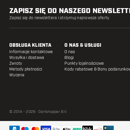
ZAPISZ SIĘ DO NASZEGO NEWSLET
Zapisz się do newslettera i otrzymuj najnowsze oferty.
OBSŁUGA KLIENTA
O NAS & USŁUGI
Informacje kontaktowe
O nas
Wysyłka i dostawa
Blogi
Zwroty
Punkty lojalnościowe
Metody płatności
Kody rabatowe & Bony podarunko
Wycena
© 2014 - 2026 · Dartshopper B.V.
Shot Dartboard Multi Kit
Wysyłka w ciągu 24 godzin