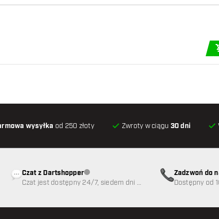
arczy, prawidłowy
e — prosto, stabilnie i
armowa wysyłka
od 250 złoty
Zwroty w ciągu
30 dni
Czat z Dartshopper
Zadzwoń do n
Obsługa klienta niedostępna
Czat jest dostępny 24/7, siedem dni w
89
Dostępny od 1
tygodniu