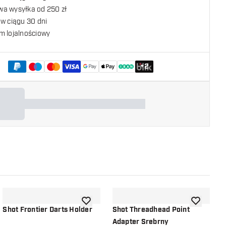
a wysyłka od 250 zł
w ciągu 30 dni
m lojalnościowy
+
2
listy życzeń
dodaj do listy życzeń
dodaj do li
Shot Frontier Darts Holder
Shot Threadhead Point
S
Adapter Srebrny
A