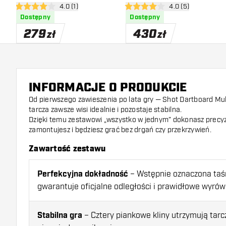
otwórz panel recenzji
4.0 (1)
otwórz panel recen
4.0 (5)
4 gwiazdki oceny
4 gwiazdki oceny
Dostępny
Dostępny
279
430
zł
zł
INFORMACJE O PRODUKCIE
Od pierwszego zawieszenia po lata gry — Shot Dartboard Mult
tarcza zawsze wisi idealnie i pozostaje stabilna.
Dzięki temu zestawowi „wszystko w jednym” dokonasz precyz
zamontujesz i będziesz grać bez drgań czy przekrzywień.
Zawartość zestawu
Perfekcyjna dokładność
– Wstępnie oznaczona ta
gwarantuje oficjalne odległości i prawidłowe wyrów
Stabilna gra
– Cztery piankowe kliny utrzymują tarc