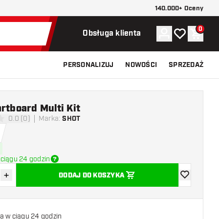
140.000+ Oceny
0
Konto
Moja lista ży
Koszy
Obsługa klienta
PERSONALIZUJ
NOWOŚCI
SPRZEDAŻ
rtboard Multi Kit
0.0 (0)
Marka
:
SHOT
 oceny
ciągu 24 godzin
+
DODAJ DO KOSZYKA
z ilość
Zwiększ ilość
dodaj do list
a w ciągu 24 godzin