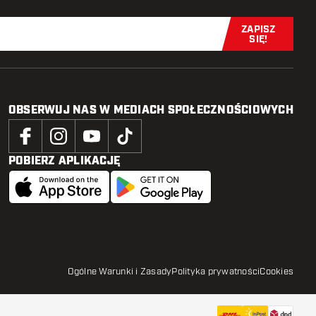
ZAPISZ
Zapisz się t
SIĘ!
OBSERWUJ NAS W MEDIACH SPOŁECZNOŚCIOWYCH
POBIERZ APLIKACJĘ
Ogólne Warunki i Zasady
Polityka prywatności
Cookies
64
zł
DODAJ DO KOSZYKA
dodaj do 