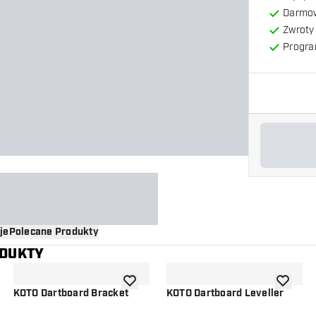
Darmow
Zwroty 
Progra
je
Polecane Produkty
ODUKTY
o listy życzeń
dodaj do listy życzeń
dodaj do 
KOTO Dartboard Bracket
KOTO Dartboard Leveller