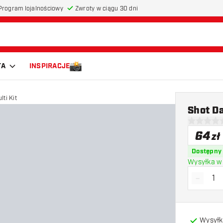
Program lojalnościowy
Zwroty w ciągu 30 dni
TA
INSPIRACJE
ti Kit
Shot Da
0 gwiazdki
64
zł
Dostępny
Wysyłka w 
-
Zmniejs
Wysyłk