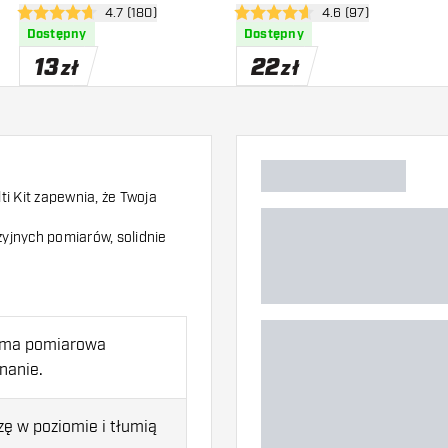
zji
otwórz panel recenzji
4.7 (180)
otwórz panel recenzj
4.6 (97)
4.7 gwiazdki oceny
4.6 gwiazdki oceny
Dostępny
Dostępny
13
22
zł
zł
i Kit zapewnia, że Twoja
yjnych pomiarów, solidnie
śma pomiarowa
nanie.
zę w poziomie i tłumią