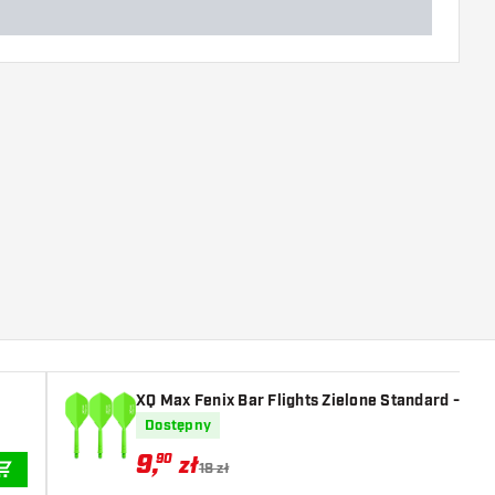
XQ Max Fenix Bar Flights Zielone Standard - Pió
Dostępny
9
,
90
zł
18 zł
DODAJ DO KOSZYKA