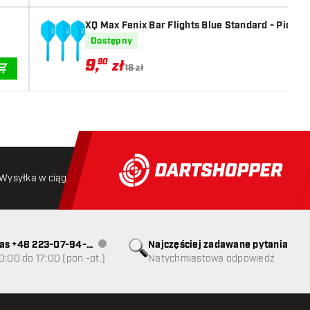
XQ Max Fenix Bar Flights Blue Standard - Piórka
Dostępny
9
,
90
zł
18 zł
DODAJ DO KOSZYKA
Wysyłka w ciągu 24 godzin
Darmowa wysyłka
od 250 złoty
as +48 223-07-94-
Najczęściej zadawane pytania
Obsługa klienta niedostępna
0:00 do 17:00 (pon.-pt.)
Natychmiastowa odpowiedź