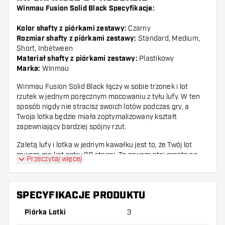
Winmau Fusion Solid Black Specyfikacje:
Kolor shafty z piórkami zestawy:
Czarny
Rozmiar shafty z piórkami zestawy:
Standard, Medium,
Short, Inbetween
Materiał shafty z piórkami zestawy:
Plastikowy
Marka:
Winmau
Winmau Fusion Solid Black łączy w sobie trzonek i lot
rzutek w jednym poręcznym mocowaniu z tyłu lufy. W ten
sposób nigdy nie stracisz swoich lotów podczas gry, a
Twoja lotka będzie miała zoptymalizowany kształt
zapewniający bardziej spójny rzut.
Zaletą lufy i lotka w jednym kawałku jest to, że Twój lot
zawsze ma kąt ostry 90 stopni. To zawsze stoi prosto na
Przeczytaj więcej
twojej lotce i tworzy bardziej aerodynamiczną całość w
porównaniu do zwykłej lufy z lotem.
Dzięki gwintowi z łatwością wkręcisz Winmau Fusion w lufę
SPECYFIKACJE PRODUKTU
swojej lotki niczym trzonek do darta. Winmau Fusion ma
Piórka Lotki
3
kształt standardowego lotu i jest dostępny w wielu różnych
kolorach i długościach. Kombinacja wału lotu wykonana