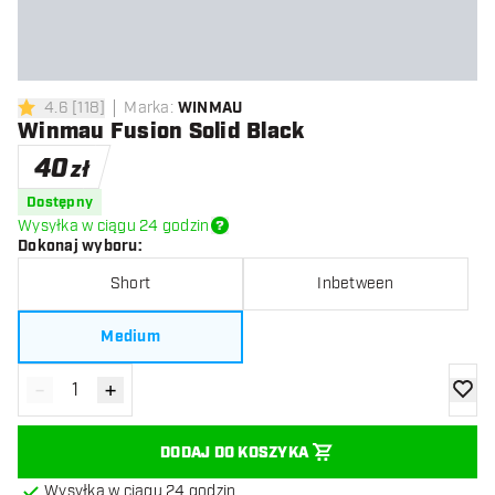
4.6
[
118
]
Marka
:
WINMAU
4.6 gwiazdki oceny
Winmau Fusion Solid Black
40
zł
Dostępny
Wysyłka w ciągu 24 godzin
Dokonaj wyboru
:
Short
Inbetween
Medium
-
+
Zmniejsz ilość
Zwiększ ilość
dodaj 
DODAJ DO KOSZYKA
Wysyłka w ciągu 24 godzin