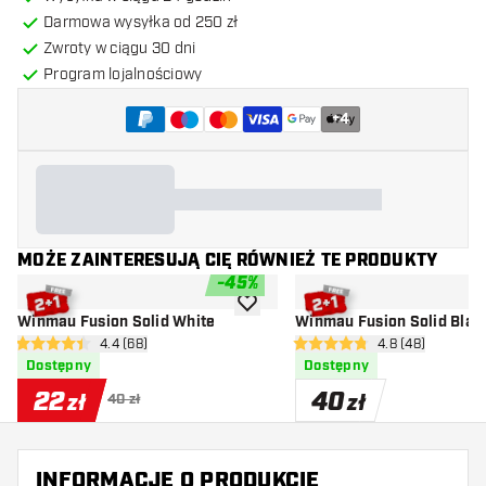
Darmowa wysyłka od 250 zł
Zwroty w ciągu 30 dni
Program lojalnościowy
+
4
MOŻE ZAINTERESUJĄ CIĘ RÓWNIEŻ TE PRODUKTY
-
45
%
dodaj do listy życzeń
Winmau Fusion Solid White
Winmau Fusion Solid Blac
otwórz panel recenzji
4.4 (68)
otwórz panel rec
4.8 (48)
4.4 gwiazdki oceny
4.8 gwiazdki oceny
Dostępny
Dostępny
22
40
zł
zł
40 zł
INFORMACJE O PRODUKCIE