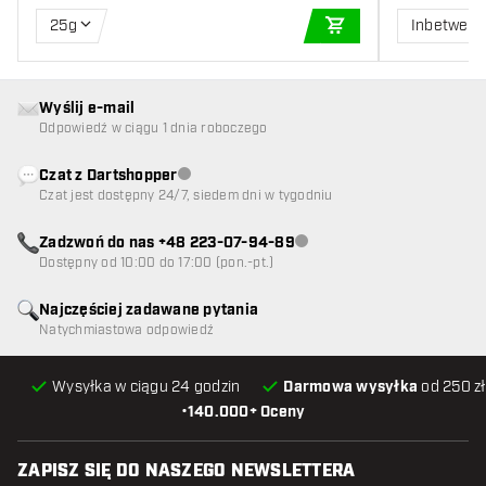
25g
Inbetwee
DODAJ DO KOSZYK
Wyślij e-mail
Odpowiedź w ciągu 1 dnia roboczego
Czat z Dartshopper
Obsługa klienta niedostępna
Czat jest dostępny 24/7, siedem dni w tygodniu
Zadzwoń do nas +48 223-07-94-89
Obsługa klienta niedostępna
Dostępny od 10:00 do 17:00 (pon.-pt.)
Najczęściej zadawane pytania
Natychmiastowa odpowiedź
Wysyłka w ciągu 24 godzin
Darmowa wysyłka
od 250 zł
•
140.000+ Oceny
ZAPISZ SIĘ DO NASZEGO NEWSLETTERA