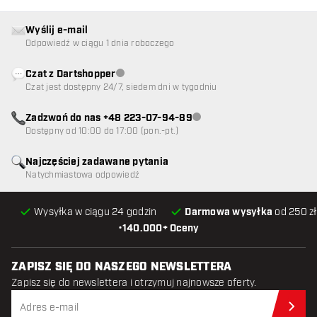
Wyślij e-mail
Odpowiedź w ciągu 1 dnia roboczego
Czat z Dartshopper
Obsługa klienta niedostępna
Czat jest dostępny 24/7, siedem dni w tygodniu
Zadzwoń do nas +48 223-07-94-89
Obsługa klienta niedostępna
Dostępny od 10:00 do 17:00 (pon.-pt.)
Najczęściej zadawane pytania
Natychmiastowa odpowiedź
Wysyłka w ciągu 24 godzin
Darmowa wysyłka
od 250 zł
•
140.000+ Oceny
ZAPISZ SIĘ DO NASZEGO NEWSLETTERA
Zapisz się do newslettera i otrzymuj najnowsze oferty.
Zap