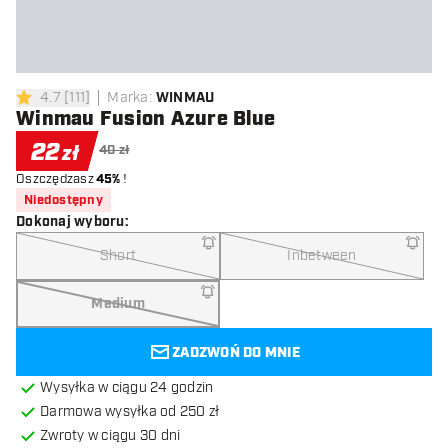
4.7
[
111
]
Marka
:
WINMAU
4.7 gwiazdki oceny
Winmau Fusion Azure Blue
22
zł
40 zł
Oszczędzasz
45%
!
Niedostępny
Dokonaj wyboru
:
Short
Inbetween
Medium
ZADZWOŃ DO MNIE
Wysyłka w ciągu 24 godzin
Darmowa wysyłka od 250 zł
Zwroty w ciągu 30 dni