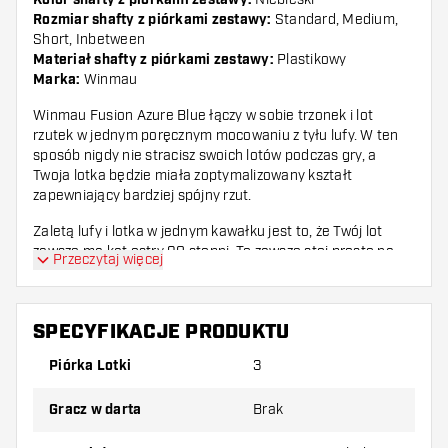
Kolor shafty z piórkami zestawy:
Rozmiar shafty z piórkami zestawy:
Standard, Medium,
Short, Inbetween
Materiał shafty z piórkami zestawy:
Plastikowy
Marka:
Winmau
Winmau Fusion Azure Blue łączy w sobie trzonek i lot
rzutek w jednym poręcznym mocowaniu z tyłu lufy. W ten
sposób nigdy nie stracisz swoich lotów podczas gry, a
Twoja lotka będzie miała zoptymalizowany kształt
zapewniający bardziej spójny rzut.
Zaletą lufy i lotka w jednym kawałku jest to, że Twój lot
zawsze ma kąt ostry 90 stopni. To zawsze stoi prosto na
Przeczytaj więcej
twojej lotce i tworzy bardziej aerodynamiczną całość w
porównaniu do zwykłej lufy z lotem.
Dzięki gwintowi z łatwością wkręcisz Winmau Fusion w lufę
SPECYFIKACJE PRODUKTU
swojej lotki niczym trzonek do darta. Winmau Fusion ma
Piórka Lotki
3
kształt standardowego lotu i jest dostępny w wielu różnych
kolorach i długościach. Kombinacja wału lotu wykonana
jest z tworzywa sztucznego.
Gracz w darta
Brak
Optycznie kolor lotu może się zmieniać w zależności od