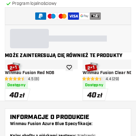
Program lojalnościowy
+
4
MOŻE ZAINTERESUJĄ CIĘ RÓWNIEŻ TE PRODUKTY
dodaj do listy życzeń
Winmau Fusion Red NO6
Winmau Fusion Clear NO6
otwórz panel recenzji
4.5 (8)
otwórz panel rec
4.4 (29)
4.5 gwiazdki oceny
4.4 gwiazdki oceny
Dostępny
Dostępny
40
40
zł
zł
INFORMACJE O PRODUKCIE
Winmau Fusion Azure Blue Specyfikacje:
Niebieski