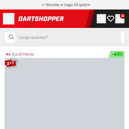
Wysyłka w ciągu 24 godzin
Menu
0
Konto
Moja lista 
Kos
powrót do strony głównej
szukaj
szukaj
-
45
%
Top 10 Piórka