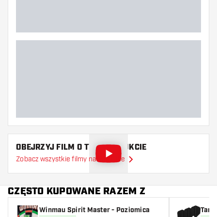
OBEJRZYJ FILM O TYM PRODUKCIE
Zobacz wszystkie filmy na YouTube
CZĘSTO KUPOWANE RAZEM Z
Winmau Spirit Master - Poziomica
Targ