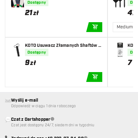
Dostępny
Dos
21
47
zł
Medium
DODAJ DO KOSZYK
KOTO Usuwacz Złamanych Shaftów C
KOTO
zarny - Broken Shaft Remover Black
Dostępny
Dos
9
7
zł
z
DODAJ DO KOSZYK
Wyślij e-mail
Odpowiedź w ciągu 1 dnia roboczego
Czat z Dartshopper
Obsługa klienta niedostępna
Czat jest dostępny 24/7, siedem dni w tygodniu