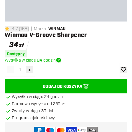
4.7
[
168
]
Marka
:
WINMAU
4.7 gwiazdki oceny
Winmau V-Groove Sharpener
34
zł
Dostępny
Wysyłka w ciągu 24 godzin
-
+
Zmniejsz ilość
Zwiększ ilość
dodaj 
DODAJ DO KOSZYKA
Wysyłka w ciągu 24 godzin
Darmowa wysyłka od 250 zł
Zwroty w ciągu 30 dni
Program lojalnościowy
+
4