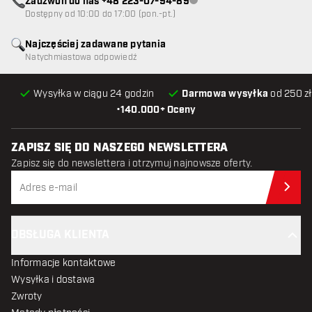
Zadzwoń do nas +48 223-07-94-89
Obsługa klienta niedostępna
Dostępny od 10:00 do 17:00 (pon.-pt.)
Najczęściej zadawane pytania
Natychmiastowa odpowiedź
Wysyłka w ciągu 24 godzin
Darmowa wysyłka
od 250 zł
•
140.000+ Oceny
ZAPISZ SIĘ DO NASZEGO NEWSLETTERA
Zapisz się do newslettera i otrzymuj najnowsze oferty.
Zap
OBSŁUGA KLIENTA
Informacje kontaktowe
Wysyłka i dostawa
Zwroty