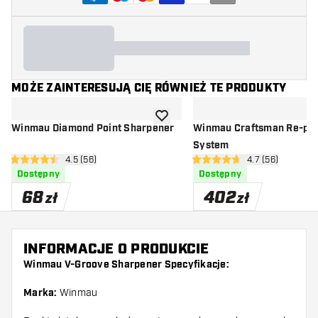
MOŻE ZAINTERESUJĄ CIĘ RÓWNIEŻ TE PRODUKTY
dodaj do listy życzeń
Winmau Diamond Point Sharpener
Winmau Craftsman Re-poi
System
otwórz panel recenzji
4.5 (56)
otwórz panel rec
4.7 (56)
4.5 gwiazdki oceny
4.7 gwiazdki oceny
Dostępny
Dostępny
68
402
zł
zł
INFORMACJE O PRODUKCIE
Winmau V-Groove Sharpener Specyfikacje:
Marka:
Winmau